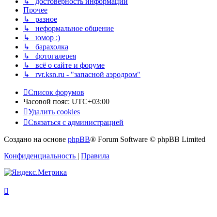
↳ достоверность информации
Прочее
↳ разное
↳ неформальное общение
↳ юмор :)
↳ барахолка
↳ фотогалерея
↳ всё о сайте и форуме
↳ rvr.ksn.ru - "запасной аэродром"
Список форумов
Часовой пояс:
UTC+03:00
Удалить cookies
Связаться с администрацией
Создано на основе
phpBB
® Forum Software © phpBB Limited
Конфиденциальность
|
Правила