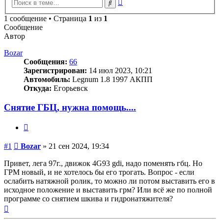
Расширенный
Поиск
поиск
1 сообщение • Страница
1
из
1
Сообщение
Автор
Bozar
Сообщения:
66
Зарегистрирован:
14 июл 2023, 10:21
Автомобиль:
Legnum 1.8 1997 АКПП
Откуда:
Егорьевск
Снятие ГБЦ, нужна помощь....
Цитата
Сообщение
#1
Bozar
»
21 сен 2024, 19:34
Привет, лега 97г., движок 4G93 gdi, надо поменять гбц. Но
ГРМ новый, и не хотелось бы его трогать. Вопрос - если
ослабить натяжной ролик, то можно ли потом выставить его в
исходное положение и выставить грм? Или всё же по полной
программе со снятием шкива и гидронатяжителя?
Вернуться
к