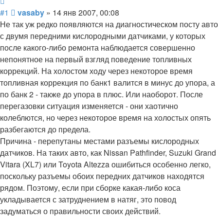
Цитата
Сообщение
#1
vasaby
»
14 янв 2007, 00:08
Не так уж редко появляются на диагностическом посту авто
с двумя передними кислородными датчиками, у которых
после какого-либо ремонта наблюдается совершенно
непонятное на первый взгляд поведение топливных
коррекций. На холостом ходу через некоторое время
топливная коррекция по банк1 валится в минус до упора, а
по банк 2 - также до упора в плюс. Или наоборот. После
перегазовки ситуация изменяется - они хаотично
колеблются, но через некоторое время на холостых опять
разбегаются до предела.
Причина - перепутаны местами разъемы кислородных
датчиков. На таких авто, как Nissan Pathfinder, Suzuki Grand
Vitara (XL7) или Toyota Altezza ошибиться особенно легко,
поскольку разъемы обоих передних датчиков находятся
рядом. Поэтому, если при сборке какая-либо коса
укладывается с затруднением в натяг, это повод
задуматься о правильности своих действий.