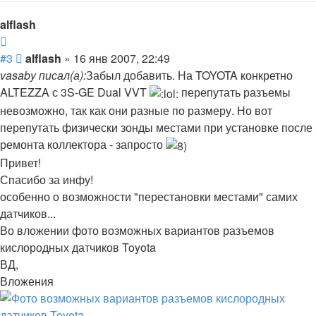
началу
alflash
Цитата
Сообщение
#3
alflash
»
16 янв 2007, 22:49
vasaby писал(а):
Забыл добавить. На TOYOTA конкретно
ALTEZZA с 3S-GE Dual VVT
перепутать разъемы
невозможно, так как они разные по размеру. Но вот
перепутать физически зонды местами при установке после
ремонта коллектора - запросто
Привет!
Спасибо за инфу!
особенно о возможности "перестановки местами" самих
датчиков...
Во вложении фото возможных вариантов разъемов
кислородных датчиков Toyota
ВД,
Вложения