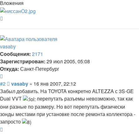
Вложения
Вернуться
к
началу
vasaby
Сообщения:
2171
Зарегистрирован:
29 июл 2005, 05:08
Откуда:
Санкт-Петербург
Цитата
Сообщение
#2
vasaby
»
16 янв 2007, 22:12
Забыл добавить. На TOYOTA конкретно ALTEZZA с 3S-GE
Dual VVT
перепутать разъемы невозможно, так как
они разные по размеру. Но вот перепутать физически
зонды местами при установке после ремонта коллектора -
запросто
Вернуться
к