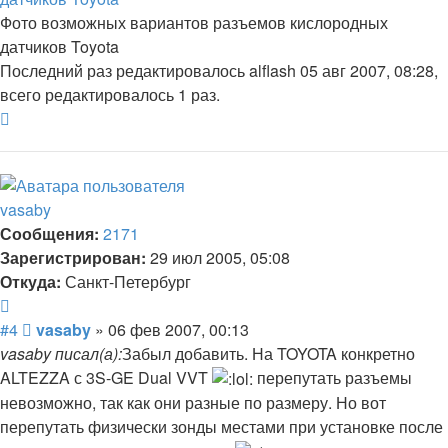
Фото возможных вариантов разъемов кислородных
датчиков Toyota
Последний раз редактировалось
alflash
05 авг 2007, 08:28,
всего редактировалось 1 раз.
Вернуться
к
началу
vasaby
Сообщения:
2171
Зарегистрирован:
29 июл 2005, 05:08
Откуда:
Санкт-Петербург
Цитата
Сообщение
#4
vasaby
»
06 фев 2007, 00:13
vasaby писал(а):
Забыл добавить. На TOYOTA конкретно
ALTEZZA с 3S-GE Dual VVT
перепутать разъемы
невозможно, так как они разные по размеру. Но вот
перепутать физически зонды местами при установке после