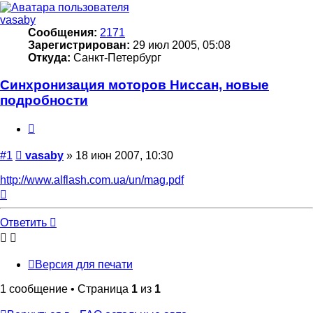
vasaby
Сообщения:
2171
Зарегистрирован:
29 июл 2005, 05:08
Откуда:
Санкт-Петербург
Синхронизация моторов Ниссан, новые
подробности
Цитата
Сообщение
#1
vasaby
»
18 июн 2007, 10:30
http://www.alflash.com.ua/un/mag.pdf
Вернуться
к
началу
Ответить
Версия для печати
1 сообщение • Страница
1
из
1