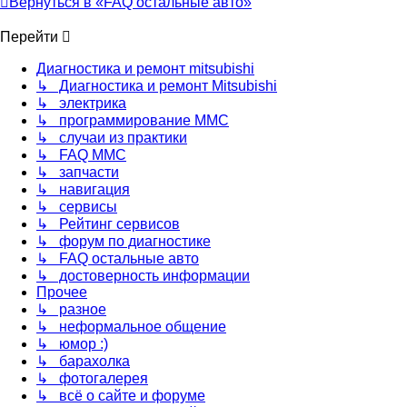
Вернуться в «FAQ остальные авто»
Перейти
Диагностика и ремонт mitsubishi
↳ Диагностика и ремонт Mitsubishi
↳ электрика
↳ программирование MMC
↳ случаи из практики
↳ FAQ MMC
↳ запчасти
↳ навигация
↳ сервисы
↳ Рейтинг сервисов
↳ форум по диагностике
↳ FAQ остальные авто
↳ достоверность информации
Прочее
↳ разное
↳ неформальное общение
↳ юмор :)
↳ барахолка
↳ фотогалерея
↳ всё о сайте и форуме