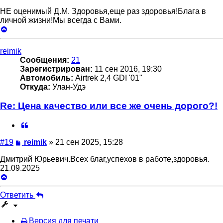
НЕ оценимый Д.М. Здоровья,еще раз здоровья!Блага в
личной жизни!Мы всегда с Вами.
Вернуться
к
началу
reimik
Сообщения:
21
Зарегистрирован:
11 сен 2016, 19:30
Автомобиль:
Airtrek 2,4 GDI '01"
Откуда:
Улан-Удэ
Re: Цена качество или все же очень дорого?!
Цитата
Сообщение
#19
reimik
»
21 сен 2025, 15:28
Дмитрий Юрьевич.Всех благ,успехов в работе,здоровья.
21.09.2025
Вернуться
к
началу
Ответить
Версия для печати