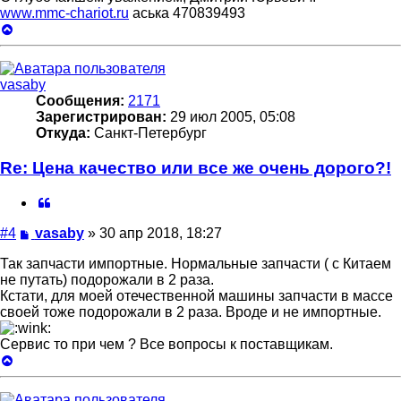
www.mmc-chariot.ru
аська 470839493
Вернуться
к
началу
vasaby
Сообщения:
2171
Зарегистрирован:
29 июл 2005, 05:08
Откуда:
Санкт-Петербург
Re: Цена качество или все же очень дорого?!
Цитата
Сообщение
#4
vasaby
»
30 апр 2018, 18:27
Так запчасти импортные. Нормальные запчасти ( с Китаем
не путать) подорожали в 2 раза.
Кстати, для моей отечественной машины запчасти в массе
своей тоже подорожали в 2 раза. Вроде и не импортные.
Сервис то при чем ? Все вопросы к поставщикам.
Вернуться
к
началу