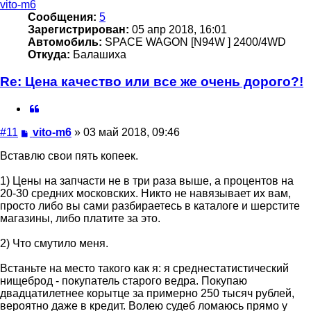
vito-m6
Сообщения:
5
Зарегистрирован:
05 апр 2018, 16:01
Автомобиль:
SPACE WAGON [N94W ] 2400/4WD
Откуда:
Балашиха
Re: Цена качество или все же очень дорого?!
Цитата
Сообщение
#11
vito-m6
»
03 май 2018, 09:46
Вставлю свои пять копеек.
1) Цены на запчасти не в три раза выше, а процентов на
20-30 средних московских. Никто не навязывает их вам,
просто либо вы сами разбираетесь в каталоге и шерстите
магазины, либо платите за это.
2) Что смутило меня.
Встаньте на место такого как я: я среднестатистический
нищеброд - покупатель старого ведра. Покупаю
двадцатилетнее корытце за примерно 250 тысяч рублей,
вероятно даже в кредит. Волею судеб ломаюсь прямо у