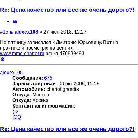
пользователя
alexex108
Re: Цена качество или все же очень дорого?!
Цитата
Сообщение
#15
alexex108
»
27 июн 2018, 12:27
На пятницу записался к Дмитрию Юрьевичу. Вот на
практике и посмотрю на ценник.
www.mmc-chariot.ru
аська 470839493
Вернуться
к
началу
alexex108
Сообщения:
675
Зарегистрирован:
03 окт 2006, 15:59
Автомобиль:
chariot grandis
Откуда:
Москва.
Откуда:
москва
Контактная информация:
Контактная
информация
ICQ
пользователя
alexex108
Re: Цена качество или все же очень дорого?!