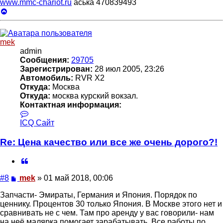
www.mmc-chariot.ru
аська 470839493
Вернуться
к
началу
mek
admin
Сообщения:
29705
Зарегистрирован:
28 июл 2005, 23:26
Автомобиль:
RVR X2
Откуда:
Москва
Откуда:
москва курский вокзал.
Контактная информация:
Контактная
информация
ICQ
Сайт
пользователя
mek
Re: Цена качество или все же очень дорого?!
Цитата
Сообщение
#8
mek
»
01 май 2018, 00:06
Запчасти- Эмираты, Германия и Япония. Порядок по
ценнику. Процентов 30 только Япония. В Москве этого нет и
сравнивать не с чем. Там про аренду у вас говорили- нам
на неё малярка помогает зарабатывать. Все работы по