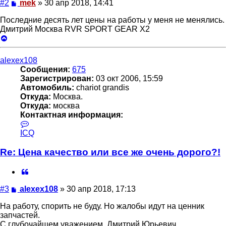
Сообщение
#2
mek
»
30 апр 2018, 14:41
Последние десять лет цены на работы у меня не менялись.
Дмитрий Москва RVR SPORT GEAR X2
Вернуться
к
началу
alexex108
Сообщения:
675
Зарегистрирован:
03 окт 2006, 15:59
Автомобиль:
chariot grandis
Откуда:
Москва.
Откуда:
москва
Контактная информация:
Контактная
информация
ICQ
пользователя
alexex108
Re: Цена качество или все же очень дорого?!
Цитата
Сообщение
#3
alexex108
»
30 апр 2018, 17:13
На работу, спорить не буду. Но жалобы идут на ценник
запчастей.
С глубочайшем уважением, Дмитрий Юрьевич.