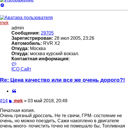
Вернуться
к
началу
mek
admin
Сообщения:
29705
Зарегистрирован:
28 июл 2005, 23:26
Автомобиль:
RVR X2
Откуда:
Москва
Откуда:
москва курский вокзал.
Контактная информация:
Контактная
информация
ICQ
Сайт
пользователя
mek
Re: Цена качество или все же очень дорого?!
Цитата
Сообщение
#14
mek
»
03 май 2018, 20:49
Печатная копия.
Очень грязный дроссель. Не те свечи, ГРМ- состояние не
очень, но можно поездить, Сажи накоплено в двигателе
очень много- почистить точно не помешало бы, Топливная