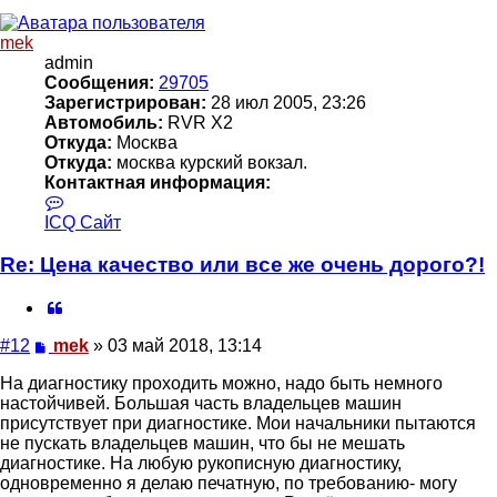
началу
mek
admin
Сообщения:
29705
Зарегистрирован:
28 июл 2005, 23:26
Автомобиль:
RVR X2
Откуда:
Москва
Откуда:
москва курский вокзал.
Контактная информация:
Контактная
информация
ICQ
Сайт
пользователя
mek
Re: Цена качество или все же очень дорого?!
Цитата
Сообщение
#12
mek
»
03 май 2018, 13:14
На диагностику проходить можно, надо быть немного
настойчивей. Большая часть владельцев машин
присутствует при диагностике. Мои начальники пытаются
не пускать владельцев машин, что бы не мешать
диагностике. На любую рукописную диагностику,
одновременно я делаю печатную, по требованию- могу