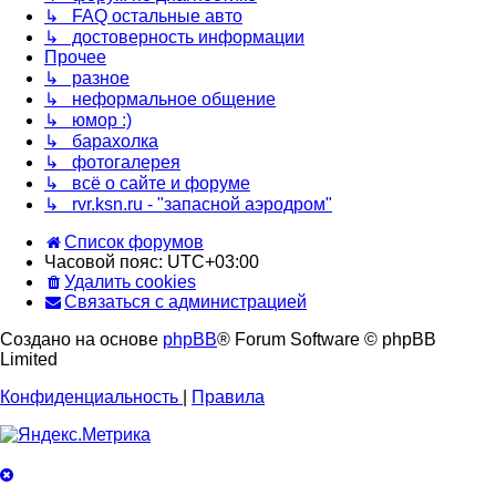
↳ FAQ остальные авто
↳ достоверность информации
Прочее
↳ разное
↳ неформальное общение
↳ юмор :)
↳ барахолка
↳ фотогалерея
↳ всё о сайте и форуме
↳ rvr.ksn.ru - "запасной аэродром"
Список форумов
Часовой пояс:
UTC+03:00
Удалить cookies
Связаться с администрацией
Создано на основе
phpBB
® Forum Software © phpBB
Limited
Конфиденциальность
|
Правила