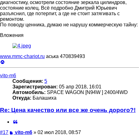
диагностику, осмотрели состояние зеркала цилиндров,
состояние колец. Всё подробно Дмитрий Юрьевич
разъяснил, где потерпит, а где не стоит затягивать с
ремонтом.
По поводу ценника, думаю не нарушу коммерческую тайну:
Вложения
www.mmc-chariot.ru
аська 470839493
Вернуться
к
началу
vito-m6
Сообщения:
5
Зарегистрирован:
05 апр 2018, 16:01
Автомобиль:
SPACE WAGON [N94W ] 2400/4WD
Откуда:
Балашиха
Re: Цена качество или все же очень дорого?!
Цитата
Сообщение
#17
vito-m6
»
02 июл 2018, 08:57