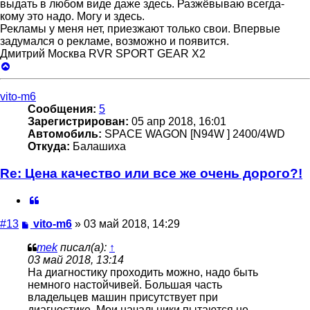
выдать в любом виде даже здесь. Разжёвываю всегда-
кому это надо. Могу и здесь.
Рекламы у меня нет, приезжают только свои. Впервые
задумался о рекламе, возможно и появится.
Дмитрий Москва RVR SPORT GEAR X2
Вернуться
к
началу
vito-m6
Сообщения:
5
Зарегистрирован:
05 апр 2018, 16:01
Автомобиль:
SPACE WAGON [N94W ] 2400/4WD
Откуда:
Балашиха
Re: Цена качество или все же очень дорого?!
Цитата
Сообщение
#13
vito-m6
»
03 май 2018, 14:29
mek
писал(а):
↑
03 май 2018, 13:14
На диагностику проходить можно, надо быть
немного настойчивей. Большая часть
владельцев машин присутствует при
диагностике. Мои начальники пытаются не