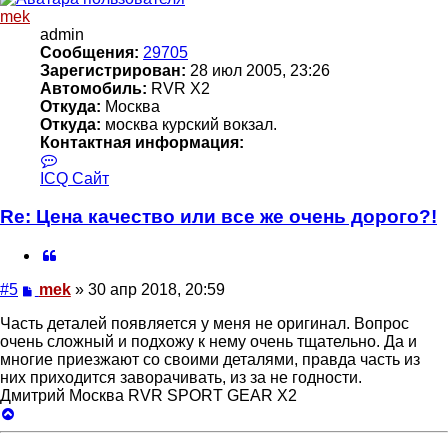
mek
admin
Сообщения:
29705
Зарегистрирован:
28 июл 2005, 23:26
Автомобиль:
RVR X2
Откуда:
Москва
Откуда:
москва курский вокзал.
Контактная информация:
Контактная
информация
ICQ
Сайт
пользователя
mek
Re: Цена качество или все же очень дорого?!
Цитата
Сообщение
#5
mek
»
30 апр 2018, 20:59
Часть деталей появляется у меня не оригинал. Вопрос
очень сложный и подхожу к нему очень тщательно. Да и
многие приезжают со своими деталями, правда часть из
них приходится заворачивать, из за не годности.
Дмитрий Москва RVR SPORT GEAR X2
Вернуться
к