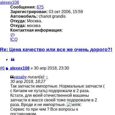
началу
alexex108
Сообщения:
675
Зарегистрирован:
03 окт 2006, 15:59
Автомобиль:
chariot grandis
Откуда:
Москва.
Откуда:
москва
Контактная информация:
Контактная
информация
ICQ
пользователя
alexex108
Re: Цена качество или все же очень дорого?!
Цитата
Сообщение
#6
alexex108
»
30 апр 2018, 23:30
vasaby
писал(а):
↑
30 апр 2018, 18:27
Так запчасти импортные. Нормальные запчасти (
с Китаем не путать) подорожали в 2 раза.
Кстати, для моей отечественной машины
запчасти в массе своей тоже подорожали в 2
раза. Вроде и не импортные.
Сервис то при чем ? Все вопросы к
поставщикам.