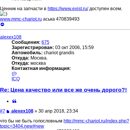
Ценник на запчасти в
https://www.exist.ru/
доступен всем.
www.mmc-chariot.ru
аська 470839493
Вернуться
к
началу
alexex108
Сообщения:
675
Зарегистрирован:
03 окт 2006, 15:59
Автомобиль:
chariot grandis
Откуда:
Москва.
Откуда:
москва
Контактная информация:
Контактная
информация
ICQ
пользователя
alexex108
Re: Цена качество или все же очень дорого?!
Цитата
Сообщение
#7
alexex108
»
30 апр 2018, 23:34
что бы не быть голословным
http://mmc-chariot.ru/index.php?
topic=3404.new#new