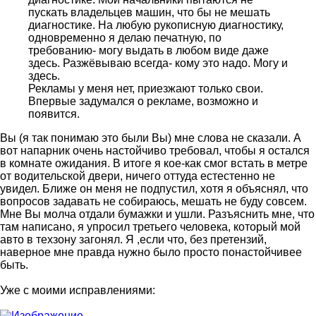
пускать владельцев машин, что бы не мешать
диагностике. На любую рукописную диагностику,
одновременно я делаю печатную, по
требованию- могу выдать в любом виде даже
здесь. Разжёвываю всегда- кому это надо. Могу и
здесь.
Рекламы у меня нет, приезжают только свои.
Впервые задумался о рекламе, возможно и
появится.
Вы (я так понимаю это были Вы) мне слова не сказали. А
вот напарник очень настойчиво требовал, чтобы я остался
в комнате ожидания. В итоге я кое-как смог встать в метре
от водительской двери, ничего оттуда естестенно не
увидел. Ближе он меня не подпустил, хотя я объяснял, что
вопросов задавать не собираюсь, мешать не буду совсем.
Мне Вы молча отдали бумажки и ушли. Разъяснить мне, что
там написано, я упросил третьего человека, который мой
авто в техзону загонял. Я ,если что, без претензий,
наверное мне правда нужно было просто понастойчивее
быть.
Уже с моими исправлениями: