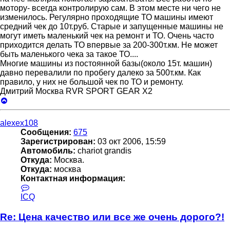
мотору- всегда контролирую сам. В этом месте ни чего не
изменилось. Регулярно проходящие ТО машины имеют
средний чек до 10т.руб. Старые и запущенные машины не
могут иметь маленький чек на ремонт и ТО. Очень часто
приходится делать ТО впервые за 200-300т.км. Не может
быть маленького чека за такое ТО....
Многие машины из постоянной базы(около 15т. машин)
давно перевалили по пробегу далеко за 500т.км. Как
правило, у них не большой чек по ТО и ремонту.
Дмитрий Москва RVR SPORT GEAR X2
Вернуться
к
началу
alexex108
Сообщения:
675
Зарегистрирован:
03 окт 2006, 15:59
Автомобиль:
chariot grandis
Откуда:
Москва.
Откуда:
москва
Контактная информация:
Контактная
информация
ICQ
пользователя
alexex108
Re: Цена качество или все же очень дорого?!