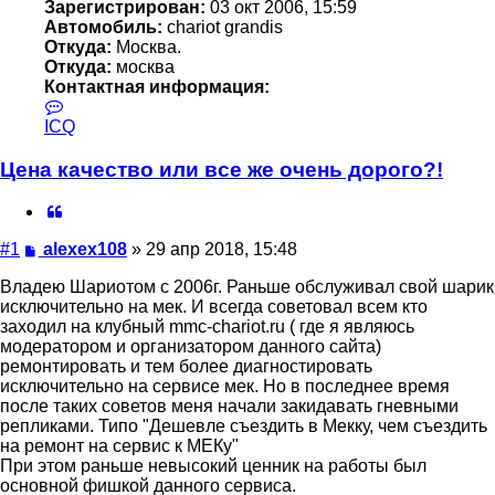
Зарегистрирован:
03 окт 2006, 15:59
Автомобиль:
chariot grandis
Откуда:
Москва.
Откуда:
москва
Контактная информация:
Контактная
информация
ICQ
пользователя
alexex108
Цена качество или все же очень дорого?!
Цитата
Сообщение
#1
alexex108
»
29 апр 2018, 15:48
Владею Шариотом с 2006г. Раньше обслуживал свой шарик
исключительно на мек. И всегда советовал всем кто
заходил на клубный mmc-chariot.ru ( где я являюсь
модератором и организатором данного сайта)
ремонтировать и тем более диагностировать
исключительно на сервисе мек. Но в последнее время
после таких советов меня начали закидавать гневными
репликами. Типо "Дешевле съездить в Мекку, чем съездить
на ремонт на сервис к МЕКу"
При этом раньше невысокий ценник на работы был
основной фишкой данного сервиса.