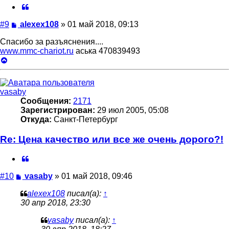
Цитата
Сообщение
#9
alexex108
»
01 май 2018, 09:13
Спасибо за разъяснения....
www.mmc-chariot.ru
аська 470839493
Вернуться
к
началу
vasaby
Сообщения:
2171
Зарегистрирован:
29 июл 2005, 05:08
Откуда:
Санкт-Петербург
Re: Цена качество или все же очень дорого?!
Цитата
Сообщение
#10
vasaby
»
01 май 2018, 09:46
alexex108
писал(а):
↑
30 апр 2018, 23:30
vasaby
писал(а):
↑