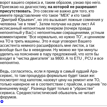
ворот вашего сервиса и, таким образом, узнаю про него.
Приезжаю на диагностику,
на которой не разрешают
присутствовать
. Это совсем не важно для того, кто
имеете представление что такое "МЕК" и кто такой
"Дмитрий Юрьевич", но это вызывает ложные сомнения у
человека "не в теме". Затем получаю на руки лист А4
исписанный непонятным почерком (почерк правда
непонятный у Вас) с непонятными сокращениями, устным
комментарием: "Все нормально, но нужно ТО", и ценником
на ТО в треть машины. Это я еще уговорил Вашего
ассистента немного расшифровать мне листок, а так
вообще был бы в неведении. Ну можно же три минуты
уделить на пояснение в пару предложений, что хотя бы
входит в "чистка двигателя" за 9800. А то ETU , PCU и все
непонятно.
Ведь, согласитесь, если я приеду в самый худший Ара-
сервис, то там процедура формально будет такая же:
посмотрят под капотом, назовут цену на ремонт или ТО,
только наверное не в соответствии с прайсом, а оценив "по
внешнему виду". Разница будет только в "убранстве"
сервиса. Среднестатистический обыватель не читает
форумов.
Вернуться
к