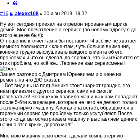
Цитата
Сообщение
#16
alexex108
»
30 июн 2018, 19:32
Ну вот сегодня приехал на отремонтированным шрике
домой. Моё впечатление о сервисе (по новому адресу я до
этого ещё не был):
Отношение к клиентам я бы поставил +4 всё же не хватает
немного лояльности к клиентам, чуть больше внимания,
конечно трудно выслушивать каждого клиента об его
проблемах и что он сделал, до сервиса, что бы избавится от
этих проблем, но всё же....Терпение вам сервисмены!
Зашел разговор с Дмитрием Юрьевичем и о цене на
ремонт, на что ДЮ сказал:
-" Вот видишь на подъёмнике стоит шариот грандис, его
нам привезли с другого сервиса, сами не смогли
разобраться! Вообще как правило машины к нам попадают
после 5-6ти владельцев, которые не чего не делают, только
эксплуатируют машину. А когда она встаёт, обращаются в
гаражный сервис где проблему только усугубляют. После
этого когда мы осматриваем машину и выставляем ценник
начинаются крики, дорого мол!"
Мне мою машину осмотрели, сделали компьютерную