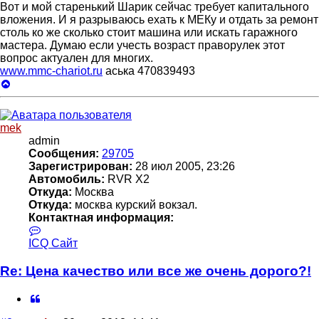
Вот и мой старенький Шарик сейчас требует капитального
вложения. И я разрываюсь ехать к МЕКу и отдать за ремонт
столь ко же сколько стоит машина или искать гаражного
мастера. Думаю если учесть возраст праворулек этот
вопрос актуален для многих.
www.mmc-chariot.ru
аська 470839493
Вернуться
к
началу
mek
admin
Сообщения:
29705
Зарегистрирован:
28 июл 2005, 23:26
Автомобиль:
RVR X2
Откуда:
Москва
Откуда:
москва курский вокзал.
Контактная информация:
Контактная
информация
ICQ
Сайт
пользователя
mek
Re: Цена качество или все же очень дорого?!
Цитата