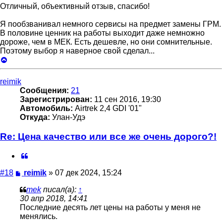
Отличный, объективный отзыв, спасибо!
Я пообзванивал немного сервисы на предмет замены ГРМ.
В половине ценник на работы выходит даже немножно
дороже, чем в МЕК. Есть дешевле, но они сомнительные.
Поэтому выбор я наверное свой сделал...
Вернуться
к
началу
reimik
Сообщения:
21
Зарегистрирован:
11 сен 2016, 19:30
Автомобиль:
Airtrek 2,4 GDI '01"
Откуда:
Улан-Удэ
Re: Цена качество или все же очень дорого?!
Цитата
Сообщение
#18
reimik
»
07 дек 2024, 15:24
mek
писал(а):
↑
30 апр 2018, 14:41
Последние десять лет цены на работы у меня не
менялись.