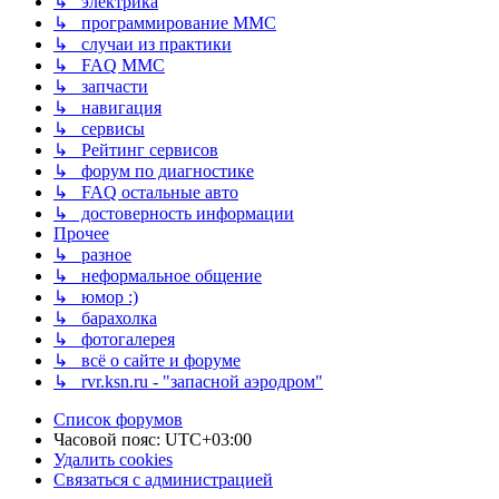
↳ электрика
↳ программирование MMC
↳ случаи из практики
↳ FAQ MMC
↳ запчасти
↳ навигация
↳ сервисы
↳ Рейтинг сервисов
↳ форум по диагностике
↳ FAQ остальные авто
↳ достоверность информации
Прочее
↳ разное
↳ неформальное общение
↳ юмор :)
↳ барахолка
↳ фотогалерея
↳ всё о сайте и форуме
↳ rvr.ksn.ru - "запасной аэродром"
Список форумов
Часовой пояс:
UTC+03:00
Удалить cookies
Связаться с администрацией