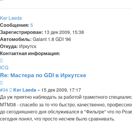
к
началу
Ker Laeda
Сообщения:
5
Зарегистрирован:
13 дек 2009, 15:38
Автомобиль:
Galant 1.8 GDI '96
Откуда:
Иркутск
Контактная информация:
Контактная
информация
ICQ
пользователя
Re: Мастера по GDI в Иркутске
Ker
Цитата
Laeda
Сообщение
#34
Ker Laeda
»
15 дек 2009, 17:17
Да уж приятно наблюдать за работой грамотного специали
МТМ38 - спасибо за то что быстро, качественно, професси
до сегодняшнего дня обслуживался в "Фильтре" что по Роз
сегодня понял, что просто несчем было сравнивать.