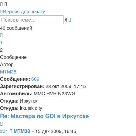
Версия для печати
Расширенный
Поиск
поиск
40 сообщений
Пред.
1
2
Сообщение
Автор
MTM38
Сообщения:
669
Зарегистрирован:
28 окт 2009, 17:15
Автомобиль:
MMC RVR N23WG
Откуда:
Иркутск
Откуда:
Irkutsk city
Re: Мастера по GDI в Иркутске
Цитата
Сообщение
#31
MTM38
»
13 дек 2009, 16:45