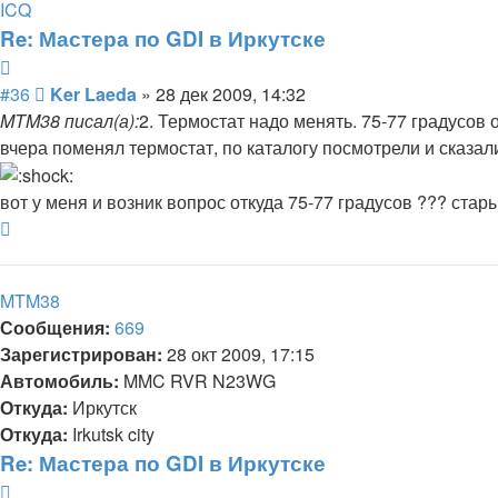
информация
ICQ
пользователя
Re: Мастера по GDI в Иркутске
Ker
Цитата
Laeda
Сообщение
#36
Ker Laeda
»
28 дек 2009, 14:32
MTM38 писал(а):
2. Термостат надо менять. 75-77 градусов 
вчера поменял термостат, по каталогу посмотрели и сказал
вот у меня и возник вопрос откуда 75-77 градусов ??? ста
Вернуться
к
началу
MTM38
Сообщения:
669
Зарегистрирован:
28 окт 2009, 17:15
Автомобиль:
MMC RVR N23WG
Откуда:
Иркутск
Откуда:
Irkutsk city
Re: Мастера по GDI в Иркутске
Цитата