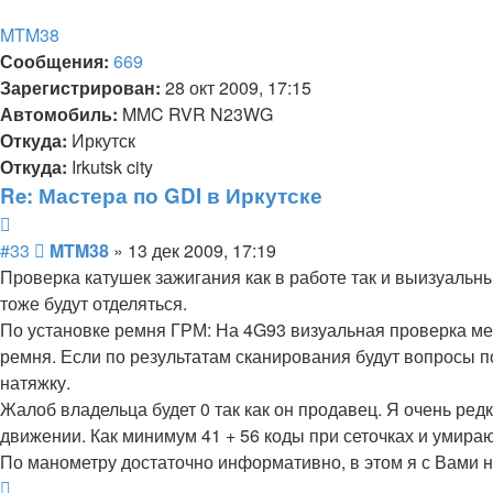
началу
MTM38
Сообщения:
669
Зарегистрирован:
28 окт 2009, 17:15
Автомобиль:
MMC RVR N23WG
Откуда:
Иркутск
Откуда:
Irkutsk city
Re: Мастера по GDI в Иркутске
Цитата
Сообщение
#33
MTM38
»
13 дек 2009, 17:19
Проверка катушек зажигания как в работе так и выизуальны
тоже будут отделяться.
По установке ремня ГРМ: На 4G93 визуальная проверка мер
ремня. Если по результатам сканирования будут вопросы п
натяжку.
Жалоб владельца будет 0 так как он продавец. Я очень ред
движении. Как минимум 41 + 56 коды при сеточках и умир
По манометру достаточно информативно, в этом я с Вами 
Вернуться