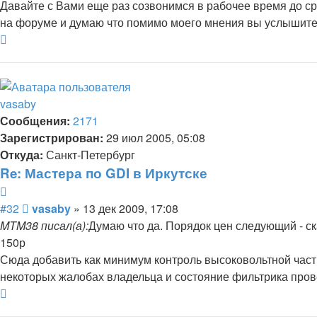
Давайте с Вами еще раз созвонимся в рабочее время до ср
на форуме и думаю что помимо моего мнения вы услышите м
Вернуться
к
началу
vasaby
Сообщения:
2171
Зарегистрирован:
29 июл 2005, 05:08
Откуда:
Санкт-Петербург
Re: Мастера по GDI в Иркутске
Цитата
Сообщение
#32
vasaby
»
13 дек 2009, 17:08
MTM38 писал(а):
Думаю что да. Порядок цен следующий - ск
150р
Сюда добавить как минимум контроль высоковольтной части
некоторых жалобах владельца и состояние фильтрика пров
Вернуться
к