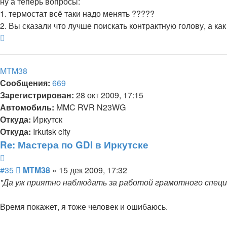
ну а теперь вопросы:
1. термостат всё таки надо менять ?????
2. Вы сказали что лучше поискать контрактную голову, а к
Вернуться
к
началу
MTM38
Сообщения:
669
Зарегистрирован:
28 окт 2009, 17:15
Автомобиль:
MMC RVR N23WG
Откуда:
Иркутск
Откуда:
Irkutsk city
Re: Мастера по GDI в Иркутске
Цитата
Сообщение
#35
MTM38
»
15 дек 2009, 17:32
"Да уж приятно наблюдать за работой грамотного специ
Время покажет, я тоже человек и ошибаюсь.