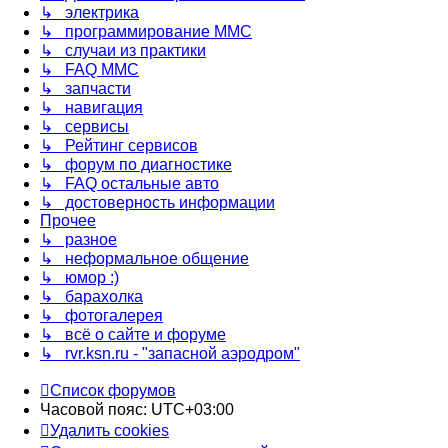
↳ электрика
↳ программирование MMC
↳ случаи из практики
↳ FAQ MMC
↳ запчасти
↳ навигация
↳ сервисы
↳ Рейтинг сервисов
↳ форум по диагностике
↳ FAQ остальные авто
↳ достоверность информации
Прочее
↳ разное
↳ неформальное общение
↳ юмор :)
↳ барахолка
↳ фотогалерея
↳ всё о сайте и форуме
↳ rvr.ksn.ru - "запасной аэродром"
Список форумов
Часовой пояс:
UTC+03:00
Удалить cookies