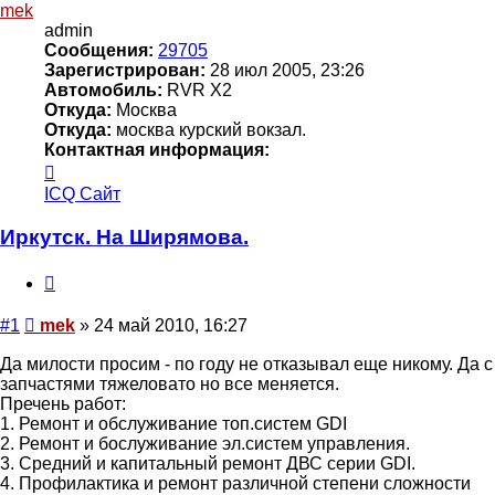
mek
admin
Сообщения:
29705
Зарегистрирован:
28 июл 2005, 23:26
Автомобиль:
RVR X2
Откуда:
Москва
Откуда:
москва курский вокзал.
Контактная информация:
Контактная
информация
ICQ
Сайт
пользователя
mek
Иркутск. На Ширямова.
Цитата
Сообщение
#1
mek
»
24 май 2010, 16:27
Да милости просим - по году не отказывал еще никому. Да с
запчастями тяжеловато но все меняется.
Пречень работ:
1. Ремонт и обслуживание топ.систем GDI
2. Ремонт и бослуживание эл.систем управления.
3. Средний и капитальный ремонт ДВС серии GDI.
4. Профилактика и ремонт различной степени сложности