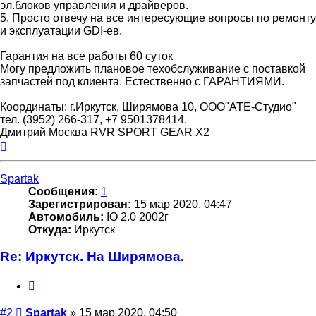
эл.блоков управления и драйверов.
5. Просто отвечу на все интересующие вопросы по ремонту
и эксплуатации GDI-ев.
Гарантия на все работы 60 суток
Могу предложить плановое техобслуживание с поставкой
запчастей под клиента. Естественно с ГАРАНТИЯМИ.
Координаты: г.Иркутск, Ширямова 10, ООО"АТЕ-Студио"
тел. (3952) 266-317, +7 9501378414.
Дмитрий Москва RVR SPORT GEAR X2
Вернуться
к
началу
Spartak
Сообщения:
1
Зарегистрирован:
15 мар 2020, 04:47
Автомобиль:
IO 2.0 2002г
Откуда:
Иркутск
Re: Иркутск. На Ширямова.
Цитата
Сообщение
#2
Spartak
»
15 мар 2020, 04:50