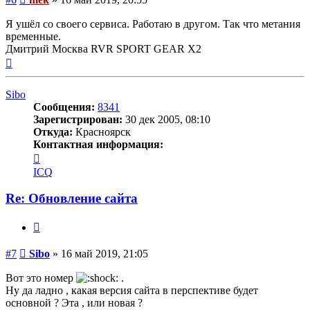
Я ушёл со своего сервиса. Работаю в другом. Так что метания
временные.
Дмитрий Москва RVR SPORT GEAR X2
Вернуться
к
началу
Sibo
Сообщения:
8341
Зарегистрирован:
30 дек 2005, 08:10
Откуда:
Красноярск
Контактная информация:
Контактная
информация
ICQ
пользователя
Sibo
Re: Обновление сайта
Цитата
Сообщение
#7
Sibo
»
16 май 2019, 21:05
Вот это номер
.
Ну да ладно , какая версия сайта в перспективе будет
основной ? Эта , или новая ?