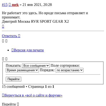
Сообщение
#15
mek
»
21 янв 2021, 20:28
Не работает это здесь. Но вроде письма отправляет и
принимает.
Дмитрий Москва RVR SPORT GEAR X2
Вернуться
к
началу
Ответить
Версия для печати
Показать:
Поле сортировки:
Порядок:
15 сообщений • Страница
1
из
1
Вернуться в «всё о сайте и форуме»
Перейти