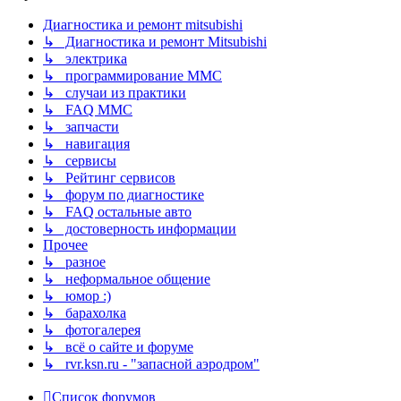
Диагностика и ремонт mitsubishi
↳ Диагностика и ремонт Mitsubishi
↳ электрика
↳ программирование MMC
↳ случаи из практики
↳ FAQ MMC
↳ запчасти
↳ навигация
↳ сервисы
↳ Рейтинг сервисов
↳ форум по диагностике
↳ FAQ остальные авто
↳ достоверность информации
Прочее
↳ разное
↳ неформальное общение
↳ юмор :)
↳ барахолка
↳ фотогалерея
↳ всё о сайте и форуме
↳ rvr.ksn.ru - "запасной аэродром"
Список форумов