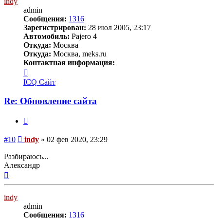
indy
admin
Сообщения:
1316
Зарегистрирован:
28 июл 2005, 23:17
Автомобиль:
Pajero 4
Откуда:
Москва
Откуда:
Москва, meks.ru
Контактная информация:
Контактная
информация
ICQ
Сайт
пользователя
indy
Re: Обновление сайта
Цитата
Сообщение
#10
indy
»
02 фев 2020, 23:29
Разбираюсь...
Александр
Вернуться
к
началу
indy
admin
Сообщения:
1316