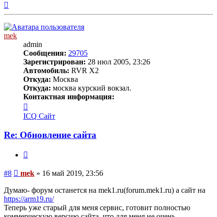
Вернуться
к
началу
mek
admin
Сообщения:
29705
Зарегистрирован:
28 июл 2005, 23:26
Автомобиль:
RVR X2
Откуда:
Москва
Откуда:
москва курский вокзал.
Контактная информация:
Контактная
информация
ICQ
Сайт
пользователя
mek
Re: Обновление сайта
Цитата
Сообщение
#8
mek
»
16 май 2019, 23:56
Думаю- форум останется на mek1.ru(forum.mek1.ru) а сайт на
https://arm19.ru/
Теперь уже старый для меня сервис, готовит полностью
коммерческую версию сайта, что для меня не очень