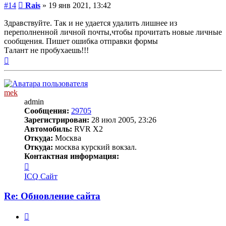
Сообщение
#14
Rais
»
19 янв 2021, 13:42
Здравствуйте. Так и не удается удалить лишнее из
переполненной личной почты,чтобы прочитать новые личные
сообщения. Пишет ошибка отправки формы
Талант не пробухаешь!!!
Вернуться
к
началу
mek
admin
Сообщения:
29705
Зарегистрирован:
28 июл 2005, 23:26
Автомобиль:
RVR X2
Откуда:
Москва
Откуда:
москва курский вокзал.
Контактная информация:
Контактная
информация
ICQ
Сайт
пользователя
mek
Re: Обновление сайта
Цитата