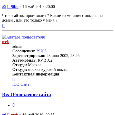
Сообщение
#5
Sibo
»
16 май 2019, 20:00
Что с сайтом происходит ? Какие то метания с домена на
домен , или это только у меня ?
Вернуться
к
началу
mek
admin
Сообщения:
29705
Зарегистрирован:
28 июл 2005, 23:26
Автомобиль:
RVR X2
Откуда:
Москва
Откуда:
москва курский вокзал.
Контактная информация:
Контактная
информация
ICQ
Сайт
пользователя
mek
Re: Обновление сайта
Цитата
Сообщение
#6
mek
»
16 май 2019, 20:55