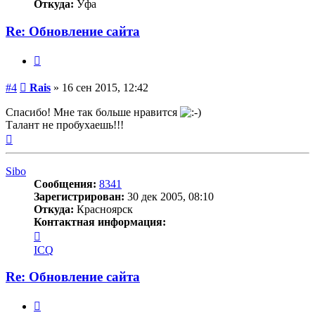
Откуда:
Уфа
Re: Обновление сайта
Цитата
Сообщение
#4
Rais
»
16 сен 2015, 12:42
Спасибо! Мне так больше нравится
Талант не пробухаешь!!!
Вернуться
к
началу
Sibo
Сообщения:
8341
Зарегистрирован:
30 дек 2005, 08:10
Откуда:
Красноярск
Контактная информация:
Контактная
информация
ICQ
пользователя
Sibo
Re: Обновление сайта
Цитата