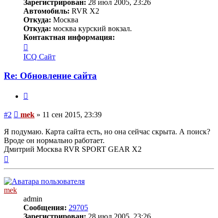
Зарегистрирован:
28 июл 2005, 23:26
Автомобиль:
RVR X2
Откуда:
Москва
Откуда:
москва курский вокзал.
Контактная информация:
Контактная
информация
ICQ
Сайт
пользователя
mek
Re: Обновление сайта
Цитата
Сообщение
#2
mek
»
11 сен 2015, 23:39
Я подумаю. Карта сайта есть, но она сейчас скрыта. А поиск?
Вроде он нормально работает.
Дмитрий Москва RVR SPORT GEAR X2
Вернуться
к
началу
mek
admin
Сообщения:
29705
Зарегистрирован:
28 июл 2005, 23:26