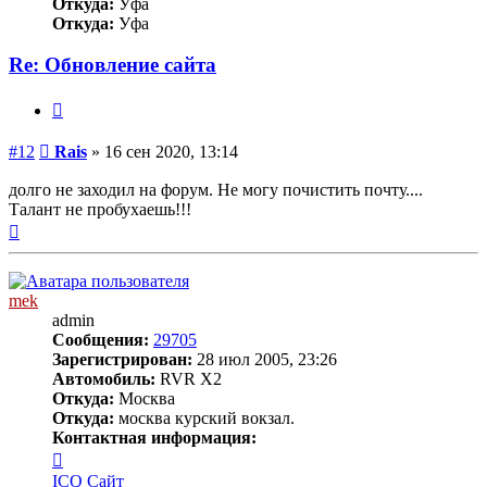
Откуда:
Уфа
Откуда:
Уфа
Re: Обновление сайта
Цитата
Сообщение
#12
Rais
»
16 сен 2020, 13:14
долго не заходил на форум. Не могу почистить почту....
Талант не пробухаешь!!!
Вернуться
к
началу
mek
admin
Сообщения:
29705
Зарегистрирован:
28 июл 2005, 23:26
Автомобиль:
RVR X2
Откуда:
Москва
Откуда:
москва курский вокзал.
Контактная информация:
Контактная
информация
ICQ
Сайт