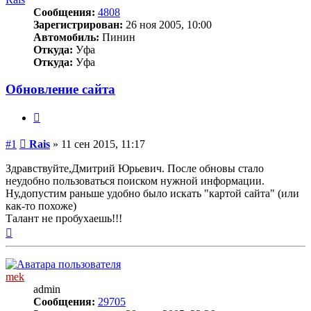
Сообщения:
4808
Зарегистрирован:
26 ноя 2005, 10:00
Автомобиль:
Пинин
Откуда:
Уфа
Откуда:
Уфа
Обновление сайта
Цитата
Сообщение
#1
Rais
»
11 сен 2015, 11:17
Здравствуйте,Дмитрий Юрьевич. После обновы стало
неудобно пользоваться поиском нужной информации.
Ну,допустим раньше удобно было искать "картой сайта" (или
как-то похоже)
Талант не пробухаешь!!!
Вернуться
к
началу
mek
admin
Сообщения:
29705