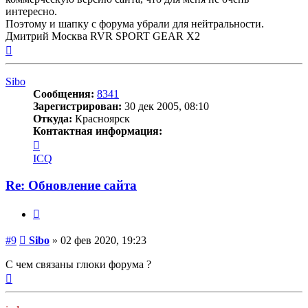
интересно.
Поэтому и шапку с форума убрали для нейтральности.
Дмитрий Москва RVR SPORT GEAR X2
Вернуться
к
началу
Sibo
Сообщения:
8341
Зарегистрирован:
30 дек 2005, 08:10
Откуда:
Красноярск
Контактная информация:
Контактная
информация
ICQ
пользователя
Sibo
Re: Обновление сайта
Цитата
Сообщение
#9
Sibo
»
02 фев 2020, 19:23
С чем связаны глюки форума ?
Вернуться
к
началу