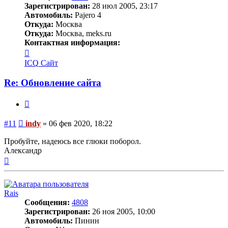
Зарегистрирован:
28 июл 2005, 23:17
Автомобиль:
Pajero 4
Откуда:
Москва
Откуда:
Москва, meks.ru
Контактная информация:
Контактная
информация
ICQ
Сайт
пользователя
indy
Re: Обновление сайта
Цитата
Сообщение
#11
indy
»
06 фев 2020, 18:22
Пробуйте, надеюсь все глюки поборол.
Александр
Вернуться
к
началу
Rais
Сообщения:
4808
Зарегистрирован:
26 ноя 2005, 10:00
Автомобиль:
Пинин