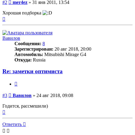
Сообщение
#2
mer4ez
»
31 янв 2011, 13:54
Хорошая подборка
Вернуться
к
началу
Вавилов
Сообщения:
8
Зарегистрирован:
20 авг 2018, 20:00
Автомобиль:
Mitsubishi Mirage G4
Откуда:
Russia
Re: заметки оптимиста
Цитата
Сообщение
#3
Вавилов
»
24 авг 2018, 09:08
Годится, рассмешили)
Вернуться
к
началу
Ответить