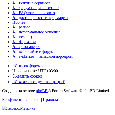
↳ Рейтинг сервисов
↳ форум по диагностике
↳ FAQ остальные авто
↳ достоверность информации
Прочее
↳ разное
↳ неформальное общение
↳ юмор :)
↳ барахолка
↳ фотогалерея
↳ всё о сайте и форуме
↳ rvr.ksn.ru - "запасной аэродром"
Список форумов
Часовой пояс:
UTC+03:00
Удалить cookies
Связаться с администрацией
Создано на основе
phpBB
® Forum Software © phpBB Limited
Конфиденциальность
|
Правила