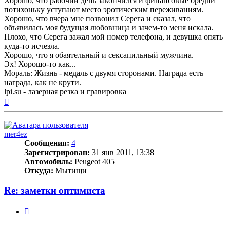
Хорошо, что рабочий день закончился и финансовые бредни
потихоньку уступают место эротическим переживаниям.
Хорошо, что вчера мне позвонил Серега и сказал, что
объявилась моя будущая любовница и зачем-то меня искала.
Плохо, что Серега зажал мой номер телефона, и девушка опять
куда-то исчезла.
Хорошо, что я обаятельный и сексапильный мужчина.
Эх! Хорошо-то как...
Мораль: Жизнь - медаль с двумя сторонами. Награда есть
награда, как не крути.
lpi.su - лазерная резка и гравировка
Вернуться
к
началу
mer4ez
Сообщения:
4
Зарегистрирован:
31 янв 2011, 13:38
Автомобиль:
Peugeot 405
Откуда:
Мытищи
Re: заметки оптимиста
Цитата