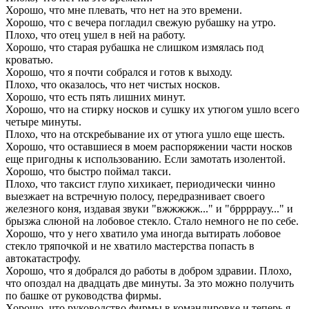
Хорошо, что мне плевать, что нет на это времени.
Хорошо, что с вечера погладил свежую рубашку на утро.
Плохо, что отец ушел в ней на работу.
Хорошо, что старая рубашка не слишком измялась под
кроватью.
Хорошо, что я почти собрался и готов к выходу.
Плохо, что оказалось, что нет чистых носков.
Хорошо, что есть пять лишних минут.
Хорошо, что на стирку носков и сушку их утюгом ушло всего
четыре минуты.
Плохо, что на отскребывание их от утюга ушло еще шесть.
Хорошо, что оставшиеся в моем распоряжении части носков
еще пригодны к использованию. Если замотать изолентой.
Хорошо, что быстро поймал такси.
Плохо, что таксист глупо хихикает, периодически чинно
выезжает на встречную полосу, передразнивает своего
железного коня, издавая звуки "вжжжжж..." и "бррррауу..." и
брызжа слюной на лобовое стекло. Стало немного не по себе.
Хорошо, что у него хватило ума иногда вытирать лобовое
стекло тряпочкой и не хватило мастерства попасть в
автокатастрофу.
Хорошо, что я добрался до работы в добром здравии. Плохо,
что опоздал на двадцать две минуты. За это можно получить
по башке от руководства фирмы.
Хорошо, что руководство фирмы в командировке и теперь я -