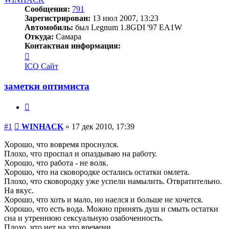
Сообщения:
791
Зарегистрирован:
13 июл 2007, 13:23
Автомобиль:
был Legnum 1.8GDI '97 EA1W
Откуда:
Самара
Контактная информация:
Контактная
информация
ICQ
Сайт
пользователя
WINHACK
заметки оптимиста
Цитата
Сообщение
#1
WINHACK
»
17 дек 2010, 17:39
Хорошо, что вовремя проснулся.
Плохо, что проспал и опаздываю на работу.
Хорошо, что работа - не волк.
Хорошо, что на сковородке остались остатки омлета.
Плохо, что сковородку уже успели намылить. Отвратительно.
На вкус.
Хорошо, что хоть и мало, но наелся и больше не хочется.
Хорошо, что есть вода. Можно принять душ и смыть остатки
сна и утреннюю сексуальную озабоченность.
Плохо, что нет на это времени.