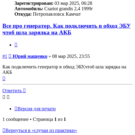
Зарегистрирован:
03 мар 2025, 06:28
Автомобиль:
Csariot grandis 2,4 1999г
Откуда:
Петропавловск Камчат
Все про генератор. Как подключить в обход ЭБУ
чтоб шла зарядка на АКБ
Цитата
Сообщение
#1
Юрий мащенко
»
08 мар 2025, 23:55
Как подключить генератор в обход ЭБУ,чтоб шла зарядка на
АКБ
Вернуться
к
началу
Ответить
Версия для печати
1 сообщение • Страница
1
из
1
Вернуться в «случаи из практики»