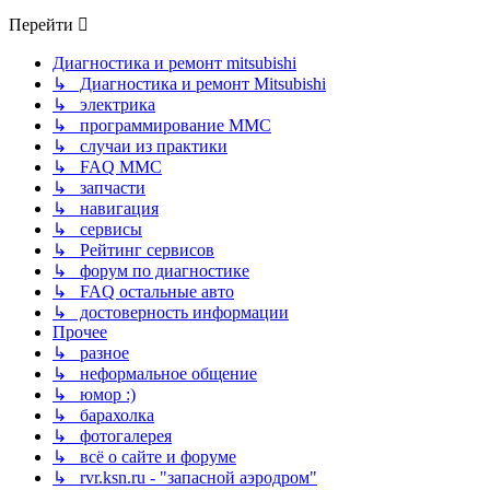
Перейти
Диагностика и ремонт mitsubishi
↳ Диагностика и ремонт Mitsubishi
↳ электрика
↳ программирование MMC
↳ случаи из практики
↳ FAQ MMC
↳ запчасти
↳ навигация
↳ сервисы
↳ Рейтинг сервисов
↳ форум по диагностике
↳ FAQ остальные авто
↳ достоверность информации
Прочее
↳ разное
↳ неформальное общение
↳ юмор :)
↳ барахолка
↳ фотогалерея
↳ всё о сайте и форуме
↳ rvr.ksn.ru - "запасной аэродром"