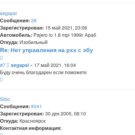
к
началу
segapsi
Сообщения:
28
Зарегистрирован:
15 май 2021, 23:06
Автомобиль:
Pajero io 1.8 mpi 1999г Араб
Откуда:
Изобильный
Re: Нет управления на рхх с эбу
Цитата
Сообщение
#7
segapsi
»
17 май 2021, 16:04
Буду очень благодарен если поможете
Вернуться
к
началу
Sibo
Сообщения:
8341
Зарегистрирован:
30 дек 2005, 08:10
Откуда:
Красноярск
Контактная информация:
Контактная