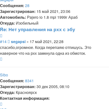
Сообщения:
28
Зарегистрирован:
15 май 2021, 23:06
Автомобиль:
Pajero io 1.8 mpi 1999г Араб
Откуда:
Изобильный
Re: Нет управления на рхх с эбу
Цитата
Сообщение
#14
segapsi
»
17 май 2021, 22:28
спасибо,огромное. Когда перепаяю отпишусь. Это
наверное что на рхх замкнула одна из обмоток.
Вернуться
к
началу
Sibo
Сообщения:
8341
Зарегистрирован:
30 дек 2005, 08:10
Откуда:
Красноярск
Контактная информация:
Контактная