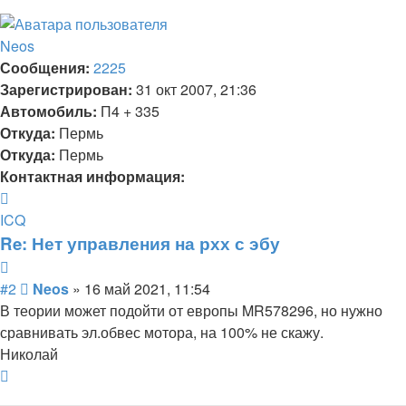
началу
Neos
Сообщения:
2225
Зарегистрирован:
31 окт 2007, 21:36
Автомобиль:
П4 + 335
Откуда:
Пермь
Откуда:
Пермь
Контактная информация:
Контактная
информация
ICQ
пользователя
Re: Нет управления на рхх с эбу
Neos
Цитата
Сообщение
#2
Neos
»
16 май 2021, 11:54
В теории может подойти от европы MR578296, но нужно
сравнивать эл.обвес мотора, на 100% не скажу.
Николай
Вернуться
к