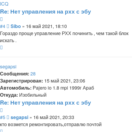
информация
ICQ
пользователя
Re: Нет управления на рхх с эбу
Sibo
Цитата
Сообщение
#4
Sibo
»
16 май 2021, 18:10
Гораздо проще управление РХХ починить , чем такой блок
искать .
Вернуться
к
началу
segapsi
Сообщения:
28
Зарегистрирован:
15 май 2021, 23:06
Автомобиль:
Pajero io 1.8 mpi 1999г Араб
Откуда:
Изобильный
Re: Нет управления на рхх с эбу
Цитата
Сообщение
#5
segapsi
»
16 май 2021, 20:33
кто возмется ремонтировать,отправлю почтой
Вернуться