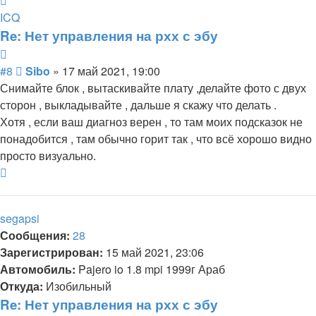
информация
ICQ
пользователя
Re: Нет управления на рхх с эбу
Sibo
Цитата
Сообщение
#8
Sibo
»
17 май 2021, 19:00
Снимайте блок , вытаскивайте плату ,делайте фото с двух
сторон , выкладывайте , дальше я скажу что делать .
Хотя , если ваш диагноз верен , то там моих подсказок не
понадобится , там обычно горит так , что всё хорошо видно
просто визуально.
Вернуться
к
началу
segapsi
Сообщения:
28
Зарегистрирован:
15 май 2021, 23:06
Автомобиль:
Pajero io 1.8 mpi 1999г Араб
Откуда:
Изобильный
Re: Нет управления на рхх с эбу