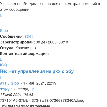
У вас нет необходимых прав для просмотра вложений в
этом сообщении.
Вернуться
к
началу
Sibo
Сообщения:
8341
Зарегистрирован:
30 дек 2005, 08:10
Откуда:
Красноярск
Контактная информация:
Контактная
информация
ICQ
пользователя
Re: Нет управления на рхх с эбу
Sibo
Цитата
Сообщение
#11
Sibo
»
17 май 2021, 22:19
segapsi
писал(а):
↑
17 май 2021, 20:43
737101A5-27BE-4373-8E18-07366878240A.jpeg
Эти детали подозрительные