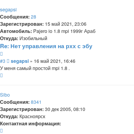
началу
segapsi
Сообщения:
28
Зарегистрирован:
15 май 2021, 23:06
Автомобиль:
Pajero io 1.8 mpi 1999г Араб
Откуда:
Изобильный
Re: Нет управления на рхх с эбу
Цитата
Сообщение
#3
segapsi
»
16 май 2021, 16:46
У меня самый простой mpi 1.8 .
Вернуться
к
началу
Sibo
Сообщения:
8341
Зарегистрирован:
30 дек 2005, 08:10
Откуда:
Красноярск
Контактная информация:
Контактная