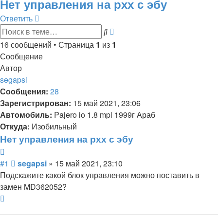
Нет управления на рхх с эбу
Ответить
Расширенный
Поиск
поиск
16 сообщений • Страница
1
из
1
Сообщение
Автор
segapsi
Сообщения:
28
Зарегистрирован:
15 май 2021, 23:06
Автомобиль:
Pajero io 1.8 mpi 1999г Араб
Откуда:
Изобильный
Нет управления на рхх с эбу
Цитата
Сообщение
#1
segapsi
»
15 май 2021, 23:10
Подскажите какой блок управления можно поставить в
замен MD362052?
Вернуться
к