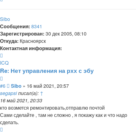
к
началу
Sibo
Сообщения:
8341
Зарегистрирован:
30 дек 2005, 08:10
Откуда:
Красноярск
Контактная информация:
Контактная
информация
ICQ
пользователя
Re: Нет управления на рхх с эбу
Sibo
Цитата
Сообщение
#6
Sibo
»
16 май 2021, 20:57
segapsi
писал(а):
↑
16 май 2021, 20:33
кто возмется ремонтировать,отправлю почтой
Сами сделайте , там не сложно , я покажу как и что надо
сделать.
Вернуться