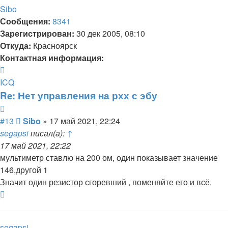
Sibo
Сообщения:
8341
Зарегистрирован:
30 дек 2005, 08:10
Откуда:
Красноярск
Контактная информация:
Контактная
информация
ICQ
пользователя
Re: Нет управления на рхх с эбу
Sibo
Цитата
Сообщение
#13
Sibo
»
17 май 2021, 22:24
segapsi
писал(а):
↑
17 май 2021, 22:22
мультиметр ставлю на 200 ом, один показывает значение
146,другой 1
Значит один резистор сгоревший , поменяйте его и всё.
Вернуться
к
началу
segapsi