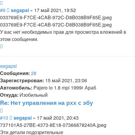
Цитата
Сообщение
#9
segapsi
»
17 май 2021, 19:52
033769E9-F7CE-4CAB-972C-D8B038B9F65E.jpeg
033769E9-F7CE-4CAB-972C-D8B038B9F65E.jpeg
У вас нет необходимых прав для просмотра вложений в
этом сообщении.
Вернуться
к
началу
segapsi
Сообщения:
28
Зарегистрирован:
15 май 2021, 23:06
Автомобиль:
Pajero io 1.8 mpi 1999г Араб
Откуда:
Изобильный
Re: Нет управления на рхх с эбу
Цитата
Сообщение
#10
segapsi
»
17 май 2021, 20:43
737101A5-27BE-4373-8E18-07366878240A.jpeg
Эти детали подозрительные