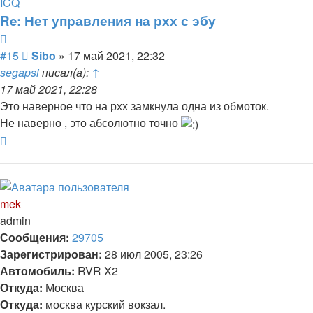
информация
ICQ
пользователя
Re: Нет управления на рхх с эбу
Sibo
Цитата
Сообщение
#15
Sibo
»
17 май 2021, 22:32
segapsi
писал(а):
↑
17 май 2021, 22:28
Это наверное что на рхх замкнула одна из обмоток.
Не наверно , это абсолютно точно
Вернуться
к
началу
mek
admin
Сообщения:
29705
Зарегистрирован:
28 июл 2005, 23:26
Автомобиль:
RVR X2
Откуда:
Москва
Откуда:
москва курский вокзал.