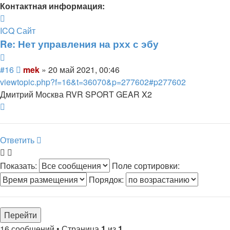
Контактная информация:
Контактная
информация
ICQ
Сайт
пользователя
Re: Нет управления на рхх с эбу
mek
Цитата
Сообщение
#16
mek
»
20 май 2021, 00:46
viewtopic.php?f=16&t=36070&p=277602#p277602
Дмитрий Москва RVR SPORT GEAR X2
Вернуться
к
началу
Ответить
Показать:
Поле сортировки:
Порядок:
16 сообщений • Страница
1
из
1