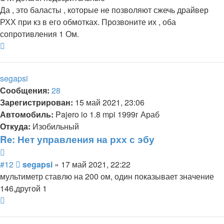
Да , это баласты , которые не позволяют сжечь драйвер
РХХ при кз в его обмотках. Прозвоните их , оба
сопротивления 1 Ом.
Вернуться
к
началу
segapsi
Сообщения:
28
Зарегистрирован:
15 май 2021, 23:06
Автомобиль:
Pajero io 1.8 mpi 1999г Араб
Откуда:
Изобильный
Re: Нет управления на рхх с эбу
Цитата
Сообщение
#12
segapsi
»
17 май 2021, 22:22
мультиметр ставлю на 200 ом, один показывает значение
146,другой 1
Вернуться
к
началу