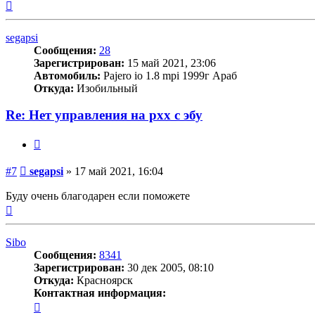
Вернуться
к
началу
segapsi
Сообщения:
28
Зарегистрирован:
15 май 2021, 23:06
Автомобиль:
Pajero io 1.8 mpi 1999г Араб
Откуда:
Изобильный
Re: Нет управления на рхх с эбу
Цитата
Сообщение
#7
segapsi
»
17 май 2021, 16:04
Буду очень благодарен если поможете
Вернуться
к
началу
Sibo
Сообщения:
8341
Зарегистрирован:
30 дек 2005, 08:10
Откуда:
Красноярск
Контактная информация:
Контактная