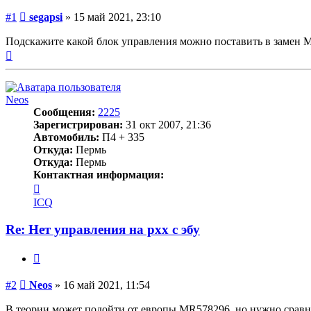
Сообщение
#1
segapsi
»
15 май 2021, 23:10
Подскажите какой блок управления можно поставить в замен
Вернуться
к
началу
Neos
Сообщения:
2225
Зарегистрирован:
31 окт 2007, 21:36
Автомобиль:
П4 + 335
Откуда:
Пермь
Откуда:
Пермь
Контактная информация:
Контактная
информация
ICQ
пользователя
Neos
Re: Нет управления на рхх с эбу
Цитата
Сообщение
#2
Neos
»
16 май 2021, 11:54
В теории может подойти от европы MR578296, но нужно сравнив