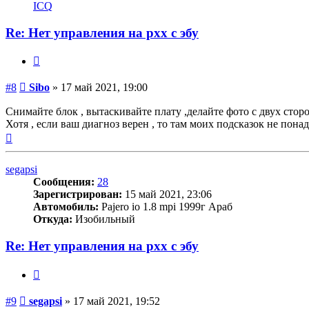
информация
ICQ
пользователя
Sibo
Re: Нет управления на рхх с эбу
Цитата
Сообщение
#8
Sibo
»
17 май 2021, 19:00
Снимайте блок , вытаскивайте плату ,делайте фото с двух сторо
Хотя , если ваш диагноз верен , то там моих подсказок не пона
Вернуться
к
началу
segapsi
Сообщения:
28
Зарегистрирован:
15 май 2021, 23:06
Автомобиль:
Pajero io 1.8 mpi 1999г Араб
Откуда:
Изобильный
Re: Нет управления на рхх с эбу
Цитата
Сообщение
#9
segapsi
»
17 май 2021, 19:52