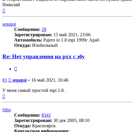
Николай
Вернуться
к
началу
segapsi
Сообщения:
28
Зарегистрирован:
15 май 2021, 23:06
Автомобиль:
Pajero io 1.8 mpi 1999г Араб
Откуда:
Изобильный
Re: Нет управления на рхх с эбу
Цитата
Сообщение
#3
segapsi
»
16 май 2021, 16:46
У меня самый простой mpi 1.8 .
Вернуться
к
началу
Sibo
Сообщения:
8341
Зарегистрирован:
30 дек 2005, 08:10
Откуда:
Красноярск
Контактная информация: