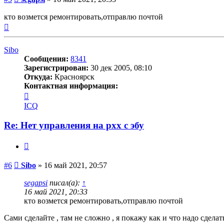
кто возмется ремонтировать,отправлю почтой
Вернуться
к
началу
Sibo
Сообщения:
8341
Зарегистрирован:
30 дек 2005, 08:10
Откуда:
Красноярск
Контактная информация:
Контактная
информация
ICQ
пользователя
Sibo
Re: Нет управления на рхх с эбу
Цитата
Сообщение
#6
Sibo
»
16 май 2021, 20:57
segapsi
писал(а):
↑
16 май 2021, 20:33
кто возмется ремонтировать,отправлю почтой
Сами сделайте , там не сложно , я покажу как и что надо сделат