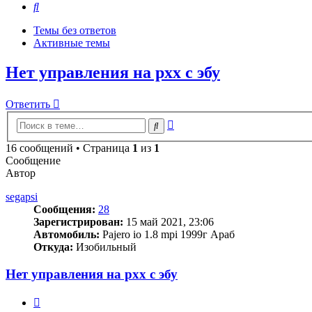
Поиск
Темы без ответов
Активные темы
Нет управления на рхх с эбу
Ответить
Расширенный
Поиск
поиск
16 сообщений • Страница
1
из
1
Сообщение
Автор
segapsi
Сообщения:
28
Зарегистрирован:
15 май 2021, 23:06
Автомобиль:
Pajero io 1.8 mpi 1999г Араб
Откуда:
Изобильный
Нет управления на рхх с эбу
Цитата