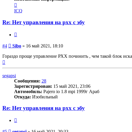
Контактная
информация
ICQ
пользователя
Sibo
Re: Нет управления на рхх с эбу
Цитата
Сообщение
#4
Sibo
»
16 май 2021, 18:10
Гораздо проще управление РХХ починить , чем такой блок иска
Вернуться
к
началу
segapsi
Сообщения:
28
Зарегистрирован:
15 май 2021, 23:06
Автомобиль:
Pajero io 1.8 mpi 1999г Араб
Откуда:
Изобильный
Re: Нет управления на рхх с эбу
Цитата
Сообщение
#5
segapsi
»
16 май 2021, 20:33