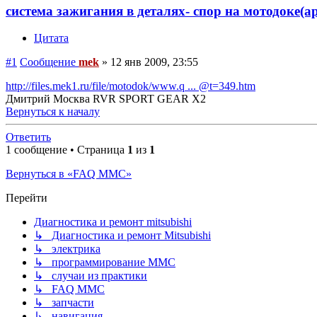
система зажигания в деталях- спор на мотодоке(а
Цитата
#1
Сообщение
mek
»
12 янв 2009, 23:55
http://files.mek1.ru/file/motodok/www.q ... @t=349.htm
Дмитрий Москва RVR SPORT GEAR X2
Вернуться к началу
Ответить
1 сообщение • Страница
1
из
1
Вернуться в «FAQ MMC»
Перейти
Диагностика и ремонт mitsubishi
↳ Диагностика и ремонт Mitsubishi
↳ электрика
↳ программирование MMC
↳ случаи из практики
↳ FAQ MMC
↳ запчасти
↳ навигация