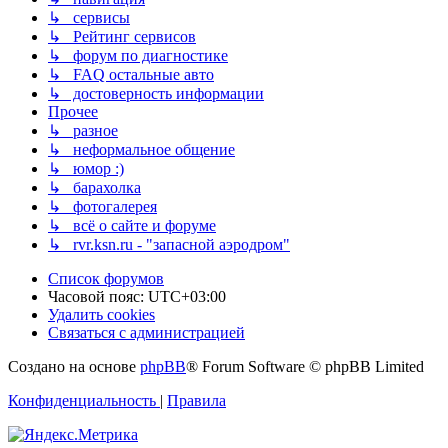
↳ сервисы
↳ Рейтинг сервисов
↳ форум по диагностике
↳ FAQ остальные авто
↳ достоверность информации
Прочее
↳ разное
↳ неформальное общение
↳ юмор :)
↳ барахолка
↳ фотогалерея
↳ всё о сайте и форуме
↳ rvr.ksn.ru - "запасной аэродром"
Список форумов
Часовой пояс:
UTC+03:00
Удалить cookies
Связаться с администрацией
Создано на основе
phpBB
® Forum Software © phpBB Limited
Конфиденциальность
|
Правила