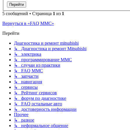
5 сообщений • Страница
1
из
1
Вернуться в «FAQ MMC»
Перейти
Диагностика и ремонт mitsubishi
↳ Диагностика и ремонт Mitsubishi
↳ электрика
↳ программирование MMC
↳ случаи из практики
↳ FAQ MMC
↳ запчасти
↳ навигация
↳ сервисы
↳ Рейтинг сервисов
↳ форум по диагностике
↳ FAQ остальные авто
↳ достоверность информации
Прочее
↳ разное
↳ неформальное общение