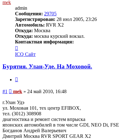
mek
admin
Сообщения:
29705
Зарегистрирован:
28 июл 2005, 23:26
Автомобиль:
RVR X2
Откуда:
Москва
Откуда:
москва курский вокзал.
Контактная информация:
Контактная
информация
ICQ
Сайт
пользователя
mek
Бурятия. Улан-Уде. На Моховой.
Цитата
Сообщение
#1
mek
»
24 май 2010, 16:48
г.Улан Удэ
ул. Моховая 101, тех центр EFIBOX,
тел. (3012) 308908
диагностика и ремонт систем впрыска
японских автомобилей в том числе GDI, NEO Di, FSE
Богданов Андрей Валерьевич
Дмитрий Москва RVR SPORT GEAR X2