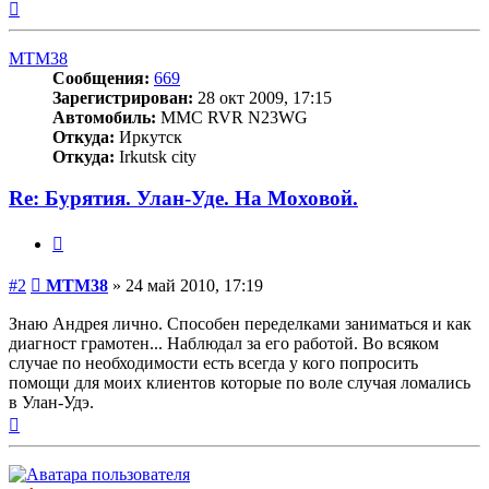
Вернуться
к
началу
MTM38
Сообщения:
669
Зарегистрирован:
28 окт 2009, 17:15
Автомобиль:
MMC RVR N23WG
Откуда:
Иркутск
Откуда:
Irkutsk city
Re: Бурятия. Улан-Уде. На Моховой.
Цитата
Сообщение
#2
MTM38
»
24 май 2010, 17:19
Знаю Андрея лично. Способен переделками заниматься и как
диагност грамотен... Наблюдал за его работой. Во всяком
случае по необходимости есть всегда у кого попросить
помощи для моих клиентов которые по воле случая ломались
в Улан-Удэ.
Вернуться
к
началу