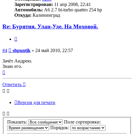
Зарегистрирован:
11 апр 2008, 22:41
Автомобиль:
A6 2.7 bi-turbo quattro 254 hp
Откуда:
Калининград
Re: Бурятия. Улан-Уде. На Моховой.
Цитата
Сообщение
#4
shpuntik
»
24 май 2010, 22:57
Зачёт Андрею.
Знаю его.
Вернуться
к
началу
Ответить
Версия для печати
Показать:
Поле сортировки:
Порядок: