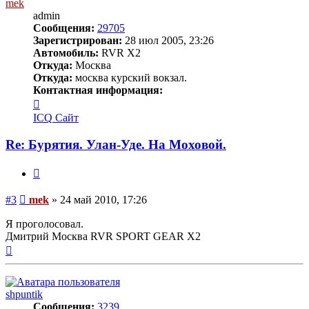
mek
admin
Сообщения:
29705
Зарегистрирован:
28 июл 2005, 23:26
Автомобиль:
RVR X2
Откуда:
Москва
Откуда:
москва курский вокзал.
Контактная информация:
Контактная
информация
ICQ
Сайт
пользователя
mek
Re: Бурятия. Улан-Уде. На Моховой.
Цитата
Сообщение
#3
mek
»
24 май 2010, 17:26
Я проголосовал.
Дмитрий Москва RVR SPORT GEAR X2
Вернуться
к
началу
shpuntik
Сообщения:
3239