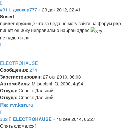
Цитата
Сообщение
#31
джокер777
»
29 дек 2012, 22:41
Sosed
привет дружище что за беда не могу зайти на форум рвр
пишет ошибку неправильно набран адрес
не надо ля-ля
Вернуться
к
началу
ELECTROHAUSE
Сообщения:
274
Зарегистрирован:
27 окт 2010, 06:03
Автомобиль:
Mitsubishi IO, 2000, 4g94
Откуда:
Спасск-Дальний
Откуда:
Спасск-Дальний
Re: rvr.ksn.ru
Цитата
Сообщение
#32
ELECTROHAUSE
»
18 сен 2014, 05:27
Опять сломался(