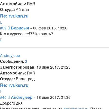
Автомобиль:
RVR
Откуда:
Абакан
Re: rvr.ksn.ru
Цитата
Сообщение
#39
Борисыч
»
06 фев 2015, 18:28
Кто в курсеееее!? Что опять?
Вернуться
к
началу
Andreyjeep
Сообщения:
2
Зарегистрирован:
18 июн 2017, 21:23
Автомобиль:
RVR
Откуда:
Волгоград
Re: rvr.ksn.ru
Цитата
Сообщение
#40
Andreyjeep
»
18 июн 2017, 21:36
Доброго дня!
Не работает регистрация на сайте
http://rvr.ksn.ru
. После