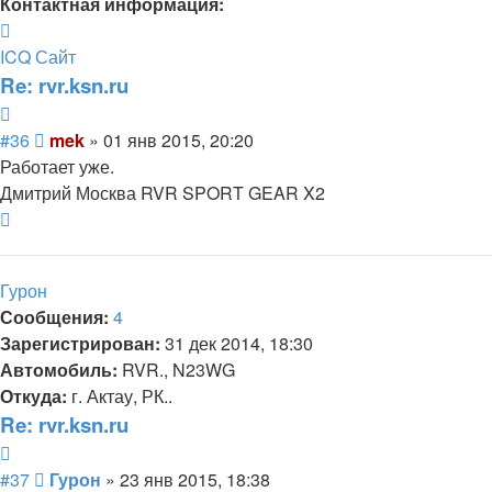
Контактная информация:
Контактная
информация
ICQ
Сайт
пользователя
Re: rvr.ksn.ru
mek
Цитата
Сообщение
#36
mek
»
01 янв 2015, 20:20
Работает уже.
Дмитрий Москва RVR SPORT GEAR X2
Вернуться
к
началу
Гурон
Сообщения:
4
Зарегистрирован:
31 дек 2014, 18:30
Автомобиль:
RVR., N23WG
Откуда:
г. Актау, РК..
Re: rvr.ksn.ru
Цитата
Сообщение
#37
Гурон
»
23 янв 2015, 18:38