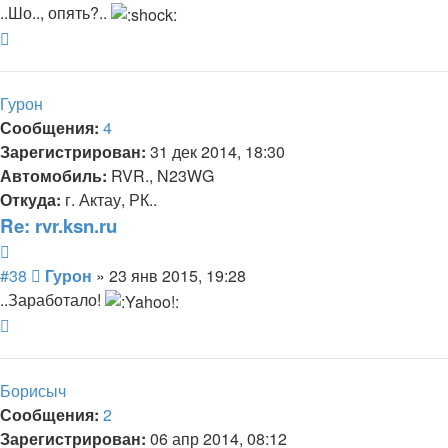
..Шо.., опять?..
Вернуться
к
началу
Гурон
Сообщения:
4
Зарегистрирован:
31 дек 2014, 18:30
Автомобиль:
RVR., N23WG
Откуда:
г. Актау, РК..
Re: rvr.ksn.ru
Цитата
Сообщение
#38
Гурон
»
23 янв 2015, 19:28
..Заработало!
Вернуться
к
началу
Борисыч
Сообщения:
2
Зарегистрирован:
06 апр 2014, 08:12