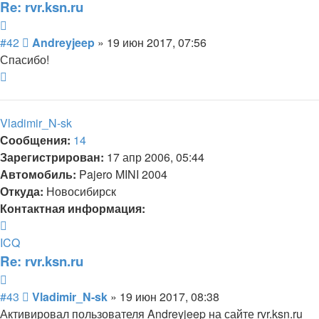
Re: rvr.ksn.ru
Цитата
Сообщение
#42
Andreyjeep
»
19 июн 2017, 07:56
Спасибо!
Вернуться
к
началу
Vladimir_N-sk
Сообщения:
14
Зарегистрирован:
17 апр 2006, 05:44
Автомобиль:
Pajero MINI 2004
Откуда:
Новосибирск
Контактная информация:
Контактная
информация
ICQ
пользователя
Re: rvr.ksn.ru
Vladimir_N-
Цитата
sk
Сообщение
#43
Vladimir_N-sk
»
19 июн 2017, 08:38
Активировал пользователя Andreyjeep на сайте rvr.ksn.ru