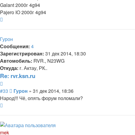
Galant 2000г 4g94
Pajero IO 2000г 4g94
Вернуться
к
началу
Гурон
Сообщения:
4
Зарегистрирован:
31 дек 2014, 18:30
Автомобиль:
RVR., N23WG
Откуда:
г. Актау, РК..
Re: rvr.ksn.ru
Цитата
Сообщение
#33
Гурон
»
31 дек 2014, 18:36
Народ!!! Чё, опять форум поломали?
Вернуться
к
началу
mek