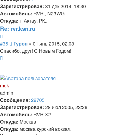
Зарегистрирован:
31 дек 2014, 18:30
Автомобиль:
RVR., N23WG
Откуда:
г. Актау, РК..
Re: rvr.ksn.ru
Цитата
Сообщение
#35
Гурон
»
01 янв 2015, 02:03
Спасибо, друг! С Новым Годом!
Вернуться
к
началу
mek
admin
Сообщения:
29705
Зарегистрирован:
28 июл 2005, 23:26
Автомобиль:
RVR X2
Откуда:
Москва
Откуда:
москва курский вокзал.