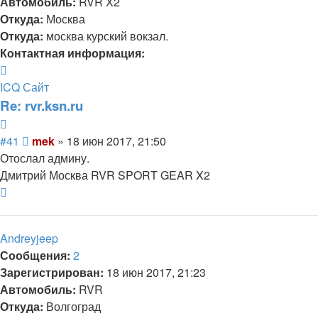
Автомобиль:
RVR X2
Откуда:
Москва
Откуда:
москва курский вокзал.
Контактная информация:
Контактная
информация
ICQ
Сайт
пользователя
Re: rvr.ksn.ru
mek
Цитата
Сообщение
#41
mek
»
18 июн 2017, 21:50
Отослал админу.
Дмитрий Москва RVR SPORT GEAR X2
Вернуться
к
началу
Andreyjeep
Сообщения:
2
Зарегистрирован:
18 июн 2017, 21:23
Автомобиль:
RVR
Откуда:
Волгоград