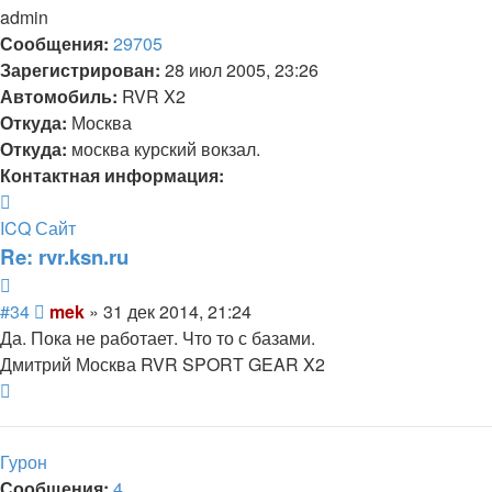
admin
Сообщения:
29705
Зарегистрирован:
28 июл 2005, 23:26
Автомобиль:
RVR X2
Откуда:
Москва
Откуда:
москва курский вокзал.
Контактная информация:
Контактная
информация
ICQ
Сайт
пользователя
Re: rvr.ksn.ru
mek
Цитата
Сообщение
#34
mek
»
31 дек 2014, 21:24
Да. Пока не работает. Что то с базами.
Дмитрий Москва RVR SPORT GEAR X2
Вернуться
к
началу
Гурон
Сообщения:
4