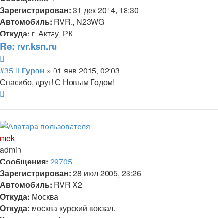
Зарегистрирован:
31 дек 2014, 18:30
Автомобиль:
RVR., N23WG
Откуда:
г. Актау, РК..
Re: rvr.ksn.ru
Цитата
Сообщение
#35
Гурон
»
01 янв 2015, 02:03
Спасибо, друг! С Новым Годом!
Вернуться
к
началу
mek
admin
Сообщения:
29705
Зарегистрирован:
28 июл 2005, 23:26
Автомобиль:
RVR X2
Откуда:
Москва
Откуда:
москва курский вокзал.