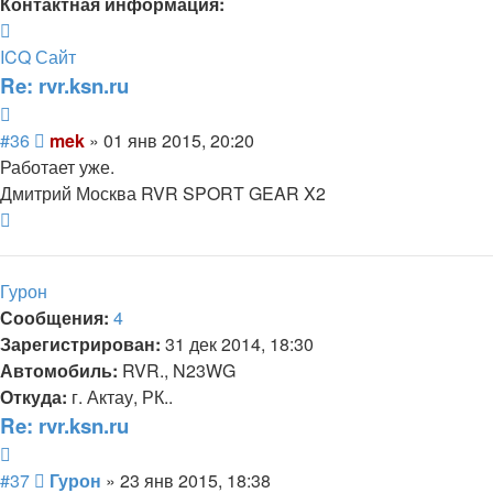
Контактная информация:
Контактная
информация
ICQ
Сайт
пользователя
Re: rvr.ksn.ru
mek
Цитата
Сообщение
#36
mek
»
01 янв 2015, 20:20
Работает уже.
Дмитрий Москва RVR SPORT GEAR X2
Вернуться
к
началу
Гурон
Сообщения:
4
Зарегистрирован:
31 дек 2014, 18:30
Автомобиль:
RVR., N23WG
Откуда:
г. Актау, РК..
Re: rvr.ksn.ru
Цитата
Сообщение
#37
Гурон
»
23 янв 2015, 18:38