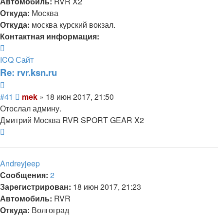
Автомобиль:
RVR X2
Откуда:
Москва
Откуда:
москва курский вокзал.
Контактная информация:
Контактная
информация
ICQ
Сайт
пользователя
Re: rvr.ksn.ru
mek
Цитата
Сообщение
#41
mek
»
18 июн 2017, 21:50
Отослал админу.
Дмитрий Москва RVR SPORT GEAR X2
Вернуться
к
началу
Andreyjeep
Сообщения:
2
Зарегистрирован:
18 июн 2017, 21:23
Автомобиль:
RVR
Откуда:
Волгоград