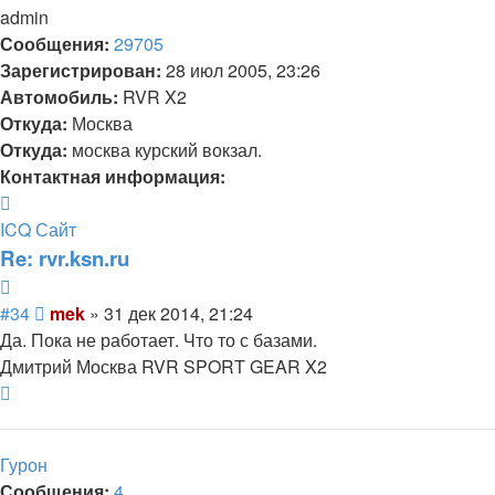
admin
Сообщения:
29705
Зарегистрирован:
28 июл 2005, 23:26
Автомобиль:
RVR X2
Откуда:
Москва
Откуда:
москва курский вокзал.
Контактная информация:
Контактная
информация
ICQ
Сайт
пользователя
Re: rvr.ksn.ru
mek
Цитата
Сообщение
#34
mek
»
31 дек 2014, 21:24
Да. Пока не работает. Что то с базами.
Дмитрий Москва RVR SPORT GEAR X2
Вернуться
к
началу
Гурон
Сообщения:
4