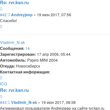
Re: rvr.ksn.ru
Цитата
Сообщение
#42
Andreyjeep
»
19 июн 2017, 07:56
Спасибо!
Вернуться
к
началу
Vladimir_N-sk
Сообщения:
14
Зарегистрирован:
17 апр 2006, 05:44
Автомобиль:
Pajero MINI 2004
Откуда:
Новосибирск
Контактная информация:
Контактная
информация
ICQ
пользователя
Re: rvr.ksn.ru
Vladimir_N-
Цитата
sk
Сообщение
#43
Vladimir_N-sk
»
19 июн 2017, 08:38
Активировал пользователя Andreyjeep на сайте rvr.ksn.ru