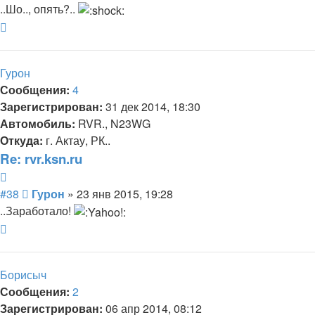
..Шо.., опять?..
Вернуться
к
началу
Гурон
Сообщения:
4
Зарегистрирован:
31 дек 2014, 18:30
Автомобиль:
RVR., N23WG
Откуда:
г. Актау, РК..
Re: rvr.ksn.ru
Цитата
Сообщение
#38
Гурон
»
23 янв 2015, 19:28
..Заработало!
Вернуться
к
началу
Борисыч
Сообщения:
2
Зарегистрирован:
06 апр 2014, 08:12