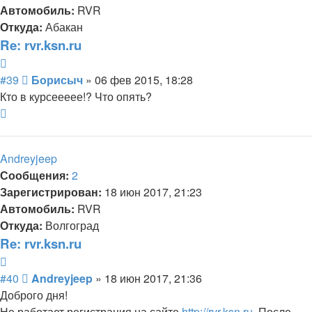
Автомобиль:
RVR
Откуда:
Абакан
Re: rvr.ksn.ru
Цитата
Сообщение
#39
Борисыч
»
06 фев 2015, 18:28
Кто в курсеееее!? Что опять?
Вернуться
к
началу
Andreyjeep
Сообщения:
2
Зарегистрирован:
18 июн 2017, 21:23
Автомобиль:
RVR
Откуда:
Волгоград
Re: rvr.ksn.ru
Цитата
Сообщение
#40
Andreyjeep
»
18 июн 2017, 21:36
Доброго дня!
Не работает регистрация на сайте
http://rvr.ksn.ru
. После