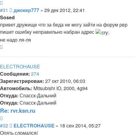
Цитата
Сообщение
#31
джокер777
»
29 дек 2012, 22:41
Sosed
привет дружище что за беда не могу зайти на форум рвр
пишет ошибку неправильно набран адрес
не надо ля-ля
Вернуться
к
началу
ELECTROHAUSE
Сообщения:
274
Зарегистрирован:
27 окт 2010, 06:03
Автомобиль:
Mitsubishi IO, 2000, 4g94
Откуда:
Спасск-Дальний
Откуда:
Спасск-Дальний
Re: rvr.ksn.ru
Цитата
Сообщение
#32
ELECTROHAUSE
»
18 сен 2014, 05:27
Опять сломался(