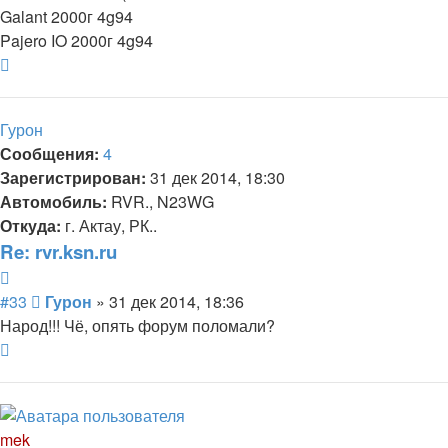
Galant 2000г 4g94
Pajero IO 2000г 4g94
Вернуться
к
началу
Гурон
Сообщения:
4
Зарегистрирован:
31 дек 2014, 18:30
Автомобиль:
RVR., N23WG
Откуда:
г. Актау, РК..
Re: rvr.ksn.ru
Цитата
Сообщение
#33
Гурон
»
31 дек 2014, 18:36
Народ!!! Чё, опять форум поломали?
Вернуться
к
началу
mek