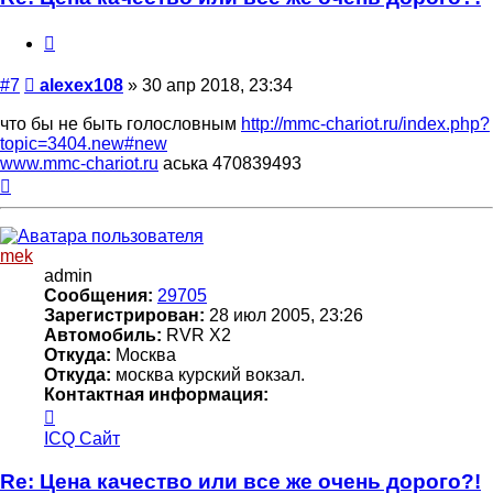
Цитата
Сообщение
#7
alexex108
»
30 апр 2018, 23:34
что бы не быть голословным
http://mmc-chariot.ru/index.php?
topic=3404.new#new
www.mmc-chariot.ru
аська 470839493
Вернуться
к
началу
mek
admin
Сообщения:
29705
Зарегистрирован:
28 июл 2005, 23:26
Автомобиль:
RVR X2
Откуда:
Москва
Откуда:
москва курский вокзал.
Контактная информация:
Контактная
информация
ICQ
Сайт
пользователя
mek
Re: Цена качество или все же очень дорого?!