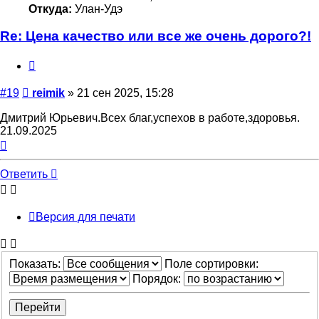
Откуда:
Улан-Удэ
Re: Цена качество или все же очень дорого?!
Цитата
Сообщение
#19
reimik
»
21 сен 2025, 15:28
Дмитрий Юрьевич.Всех благ,успехов в работе,здоровья.
21.09.2025
Вернуться
к
началу
Ответить
Версия для печати
Показать:
Поле сортировки:
Порядок: