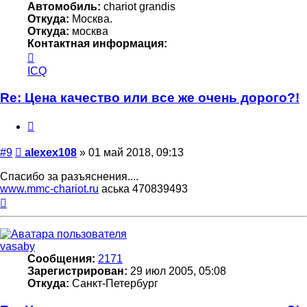
Автомобиль:
chariot grandis
Откуда:
Москва.
Откуда:
москва
Контактная информация:
Контактная
информация
ICQ
пользователя
alexex108
Re: Цена качество или все же очень дорого?!
Цитата
Сообщение
#9
alexex108
»
01 май 2018, 09:13
Спасибо за разъяснения....
www.mmc-chariot.ru
аська 470839493
Вернуться
к
началу
vasaby
Сообщения:
2171
Зарегистрирован:
29 июл 2005, 05:08
Откуда:
Санкт-Петербург