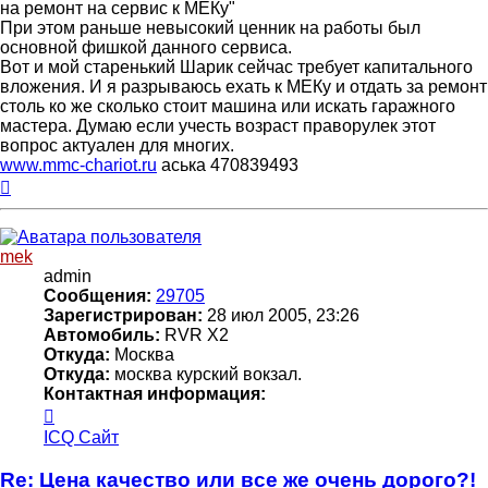
на ремонт на сервис к МЕКу"
При этом раньше невысокий ценник на работы был
основной фишкой данного сервиса.
Вот и мой старенький Шарик сейчас требует капитального
вложения. И я разрываюсь ехать к МЕКу и отдать за ремонт
столь ко же сколько стоит машина или искать гаражного
мастера. Думаю если учесть возраст праворулек этот
вопрос актуален для многих.
www.mmc-chariot.ru
аська 470839493
Вернуться
к
началу
mek
admin
Сообщения:
29705
Зарегистрирован:
28 июл 2005, 23:26
Автомобиль:
RVR X2
Откуда:
Москва
Откуда:
москва курский вокзал.
Контактная информация:
Контактная
информация
ICQ
Сайт
пользователя
mek
Re: Цена качество или все же очень дорого?!