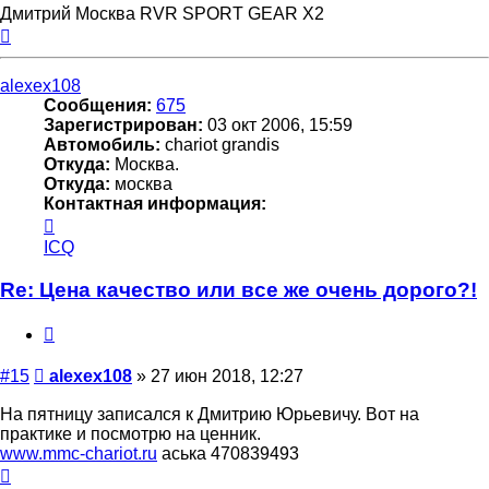
Дмитрий Москва RVR SPORT GEAR X2
Вернуться
к
началу
alexex108
Сообщения:
675
Зарегистрирован:
03 окт 2006, 15:59
Автомобиль:
chariot grandis
Откуда:
Москва.
Откуда:
москва
Контактная информация:
Контактная
информация
ICQ
пользователя
alexex108
Re: Цена качество или все же очень дорого?!
Цитата
Сообщение
#15
alexex108
»
27 июн 2018, 12:27
На пятницу записался к Дмитрию Юрьевичу. Вот на
практике и посмотрю на ценник.
www.mmc-chariot.ru
аська 470839493
Вернуться