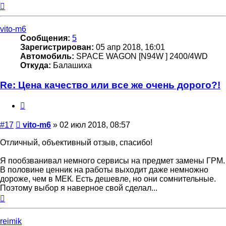
Вернуться
к
началу
vito-m6
Сообщения:
5
Зарегистрирован:
05 апр 2018, 16:01
Автомобиль:
SPACE WAGON [N94W ] 2400/4WD
Откуда:
Балашиха
Re: Цена качество или все же очень дорого?!
Цитата
Сообщение
#17
vito-m6
»
02 июл 2018, 08:57
Отличный, объективный отзыв, спасибо!
Я пообзванивал немного сервисы на предмет замены ГРМ.
В половине ценник на работы выходит даже немножно
дороже, чем в МЕК. Есть дешевле, но они сомнительные.
Поэтому выбор я наверное свой сделал...
Вернуться
к
началу
reimik