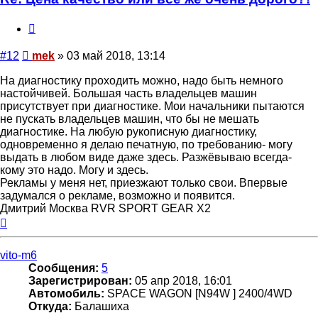
Цитата
Сообщение
#12
mek
»
03 май 2018, 13:14
На диагностику проходить можно, надо быть немного
настойчивей. Большая часть владельцев машин
присутствует при диагностике. Мои начальники пытаются
не пускать владельцев машин, что бы не мешать
диагностике. На любую рукописную диагностику,
одновременно я делаю печатную, по требованию- могу
выдать в любом виде даже здесь. Разжёвываю всегда-
кому это надо. Могу и здесь.
Рекламы у меня нет, приезжают только свои. Впервые
задумался о рекламе, возможно и появится.
Дмитрий Москва RVR SPORT GEAR X2
Вернуться
к
началу
vito-m6
Сообщения:
5
Зарегистрирован:
05 апр 2018, 16:01
Автомобиль:
SPACE WAGON [N94W ] 2400/4WD
Откуда:
Балашиха