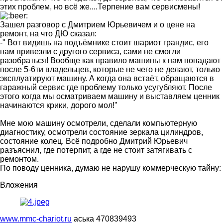
этих проблем, но всё же....Терпение вам сервисмены!
Зашел разговор с Дмитрием Юрьевичем и о цене на
ремонт, на что ДЮ сказал:
-" Вот видишь на подъёмнике стоит шариот грандис, его
нам привезли с другого сервиса, сами не смогли
разобраться! Вообще как правило машины к нам попадают
после 5-6ти владельцев, которые не чего не делают, только
эксплуатируют машину. А когда она встаёт, обращаются в
гаражный сервис где проблему только усугубляют. После
этого когда мы осматриваем машину и выставляем ценник
начинаются крики, дорого мол!"
Мне мою машину осмотрели, сделали компьютерную
диагностику, осмотрели состояние зеркала цилиндров,
состояние колец. Всё подробно Дмитрий Юрьевич
разъяснил, где потерпит, а где не стоит затягивать с
ремонтом.
По поводу ценника, думаю не нарушу коммерческую тайну:
Вложения
www.mmc-chariot.ru
аська 470839493