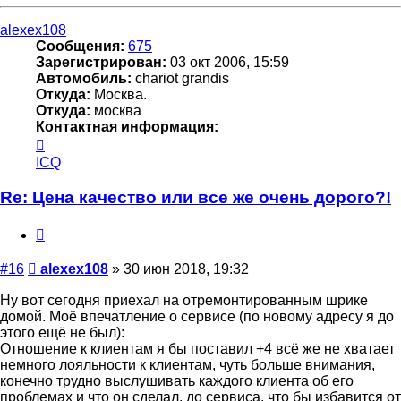
к
началу
alexex108
Сообщения:
675
Зарегистрирован:
03 окт 2006, 15:59
Автомобиль:
chariot grandis
Откуда:
Москва.
Откуда:
москва
Контактная информация:
Контактная
информация
ICQ
пользователя
alexex108
Re: Цена качество или все же очень дорого?!
Цитата
Сообщение
#16
alexex108
»
30 июн 2018, 19:32
Ну вот сегодня приехал на отремонтированным шрике
домой. Моё впечатление о сервисе (по новому адресу я до
этого ещё не был):
Отношение к клиентам я бы поставил +4 всё же не хватает
немного лояльности к клиентам, чуть больше внимания,
конечно трудно выслушивать каждого клиента об его
проблемах и что он сделал, до сервиса, что бы избавится от