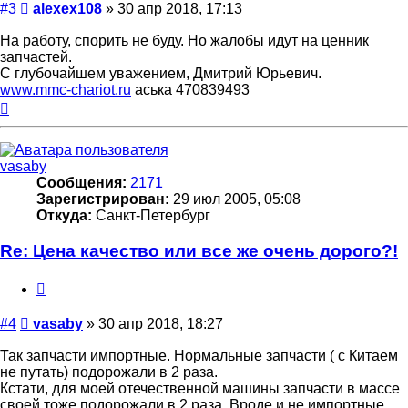
Сообщение
#3
alexex108
»
30 апр 2018, 17:13
На работу, спорить не буду. Но жалобы идут на ценник
запчастей.
С глубочайшем уважением, Дмитрий Юрьевич.
www.mmc-chariot.ru
аська 470839493
Вернуться
к
началу
vasaby
Сообщения:
2171
Зарегистрирован:
29 июл 2005, 05:08
Откуда:
Санкт-Петербург
Re: Цена качество или все же очень дорого?!
Цитата
Сообщение
#4
vasaby
»
30 апр 2018, 18:27
Так запчасти импортные. Нормальные запчасти ( с Китаем
не путать) подорожали в 2 раза.
Кстати, для моей отечественной машины запчасти в массе
своей тоже подорожали в 2 раза. Вроде и не импортные.