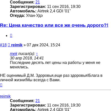
Сообщения:
21
Зарегистрирован:
11 сен 2016, 19:30
Автомобиль:
Airtrek 2,4 GDI '01"
Откуда:
Улан-Удэ
Re: Цена качество или все же очень дорого?!
Цитата
Сообщение
#18
reimik
»
07 дек 2024, 15:24
mek
писал(а):
↑
30 апр 2018, 14:41
Последние десять лет цены на работы у меня не
менялись.
НЕ оценимый Д.М. Здоровья,еще раз здоровья!Блага в
личной жизни!Мы всегда с Вами.
Вернуться
к
началу
reimik
Сообщения:
21
Зарегистрирован:
11 сен 2016, 19:30
Автомобиль:
Airtrek 2,4 GDI '01"