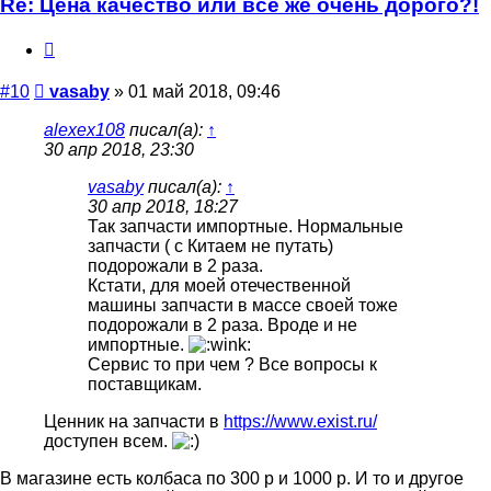
Re: Цена качество или все же очень дорого?!
Цитата
Сообщение
#10
vasaby
»
01 май 2018, 09:46
alexex108
писал(а):
↑
30 апр 2018, 23:30
vasaby
писал(а):
↑
30 апр 2018, 18:27
Так запчасти импортные. Нормальные
запчасти ( с Китаем не путать)
подорожали в 2 раза.
Кстати, для моей отечественной
машины запчасти в массе своей тоже
подорожали в 2 раза. Вроде и не
импортные.
Сервис то при чем ? Все вопросы к
поставщикам.
Ценник на запчасти в
https://www.exist.ru/
доступен всем.
В магазине есть колбаса по 300 р и 1000 р. И то и другое