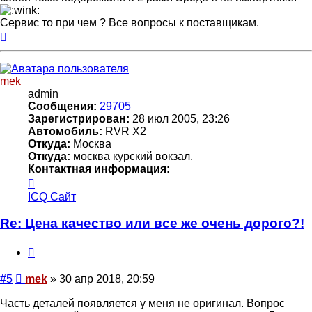
Сервис то при чем ? Все вопросы к поставщикам.
Вернуться
к
началу
mek
admin
Сообщения:
29705
Зарегистрирован:
28 июл 2005, 23:26
Автомобиль:
RVR X2
Откуда:
Москва
Откуда:
москва курский вокзал.
Контактная информация:
Контактная
информация
ICQ
Сайт
пользователя
mek
Re: Цена качество или все же очень дорого?!
Цитата
Сообщение
#5
mek
»
30 апр 2018, 20:59
Часть деталей появляется у меня не оригинал. Вопрос