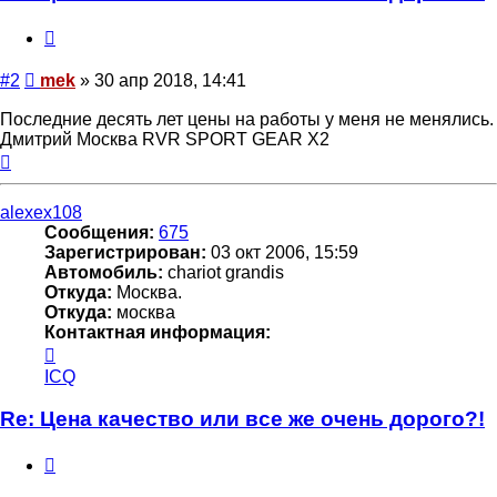
Цитата
Сообщение
#2
mek
»
30 апр 2018, 14:41
Последние десять лет цены на работы у меня не менялись.
Дмитрий Москва RVR SPORT GEAR X2
Вернуться
к
началу
alexex108
Сообщения:
675
Зарегистрирован:
03 окт 2006, 15:59
Автомобиль:
chariot grandis
Откуда:
Москва.
Откуда:
москва
Контактная информация:
Контактная
информация
ICQ
пользователя
alexex108
Re: Цена качество или все же очень дорого?!
Цитата