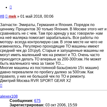
Цитата
Сообщение
#8
mek
»
01 май 2018, 00:06
Запчасти- Эмираты, Германия и Япония. Порядок по
ценнику. Процентов 30 только Япония. В Москве этого нет и
сравнивать не с чем. Там про аренду у вас говорили- нам
на неё малярка помогает зарабатывать. Все работы по
мотору- всегда контролирую сам. В этом месте ни чего не
изменилось. Регулярно проходящие ТО машины имеют
средний чек до 10т.руб. Старые и запущенные машины не
могут иметь маленький чек на ремонт и ТО. Очень часто
приходится делать ТО впервые за 200-300т.км. Не может
быть маленького чека за такое ТО....
Многие машины из постоянной базы(около 15т. машин)
давно перевалили по пробегу далеко за 500т.км. Как
правило, у них не большой чек по ТО и ремонту.
Дмитрий Москва RVR SPORT GEAR X2
Вернуться
к
началу
alexex108
Сообщения:
675
Зарегистрирован:
03 окт 2006, 15:59