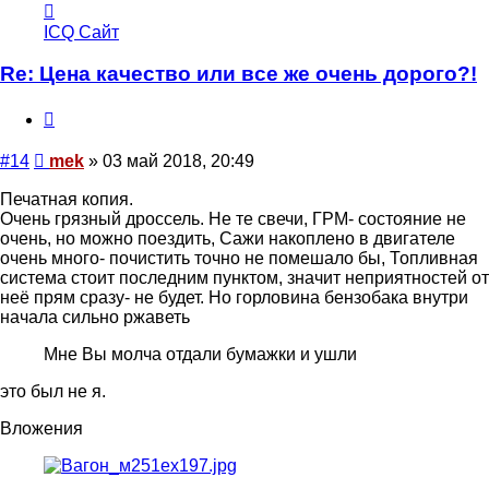
Контактная
информация
ICQ
Сайт
пользователя
mek
Re: Цена качество или все же очень дорого?!
Цитата
Сообщение
#14
mek
»
03 май 2018, 20:49
Печатная копия.
Очень грязный дроссель. Не те свечи, ГРМ- состояние не
очень, но можно поездить, Сажи накоплено в двигателе
очень много- почистить точно не помешало бы, Топливная
система стоит последним пунктом, значит неприятностей от
неё прям сразу- не будет. Но горловина бензобака внутри
начала сильно ржаветь
Мне Вы молча отдали бумажки и ушли
это был не я.
Вложения