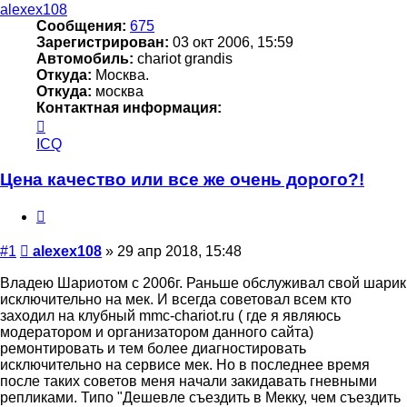
alexex108
Сообщения:
675
Зарегистрирован:
03 окт 2006, 15:59
Автомобиль:
chariot grandis
Откуда:
Москва.
Откуда:
москва
Контактная информация:
Контактная
информация
ICQ
пользователя
alexex108
Цена качество или все же очень дорого?!
Цитата
Сообщение
#1
alexex108
»
29 апр 2018, 15:48
Владею Шариотом с 2006г. Раньше обслуживал свой шарик
исключительно на мек. И всегда советовал всем кто
заходил на клубный mmc-chariot.ru ( где я являюсь
модератором и организатором данного сайта)
ремонтировать и тем более диагностировать
исключительно на сервисе мек. Но в последнее время
после таких советов меня начали закидавать гневными
репликами. Типо "Дешевле съездить в Мекку, чем съездить