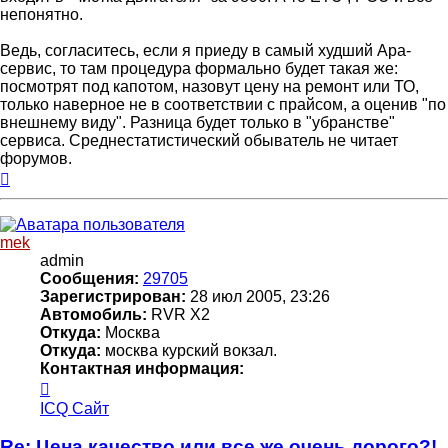
непонятно.
Ведь, согласитесь, если я приеду в самый худший Ара-
сервис, то там процедура формально будет такая же:
посмотрят под капотом, назовут цену на ремонт или ТО,
только наверное не в соответствии с прайсом, а оценив "по
внешнему виду". Разница будет только в "убранстве"
сервиса. Среднестатистический обыватель не читает
форумов.
Вернуться
к
началу
mek
admin
Сообщения:
29705
Зарегистрирован:
28 июл 2005, 23:26
Автомобиль:
RVR X2
Откуда:
Москва
Откуда:
москва курский вокзал.
Контактная информация:
Контактная
информация
ICQ
Сайт
пользователя
mek
Re: Цена качество или все же очень дорого?!