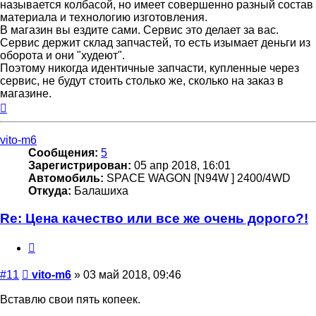
называется колбасой, но имеет совершенно разный состав
материала и технологию изготовления.
В магазин вы ездите сами. Сервис это делает за вас.
Сервис держит склад запчастей, то есть изымает деньги из
оборота и они "худеют".
Поэтому никогда идентичные запчасти, купленные через
сервис, не будут стоить столько же, сколько на заказ в
магазине.
Вернуться
к
началу
vito-m6
Сообщения:
5
Зарегистрирован:
05 апр 2018, 16:01
Автомобиль:
SPACE WAGON [N94W ] 2400/4WD
Откуда:
Балашиха
Re: Цена качество или все же очень дорого?!
Цитата
Сообщение
#11
vito-m6
»
03 май 2018, 09:46
Вставлю свои пять копеек.