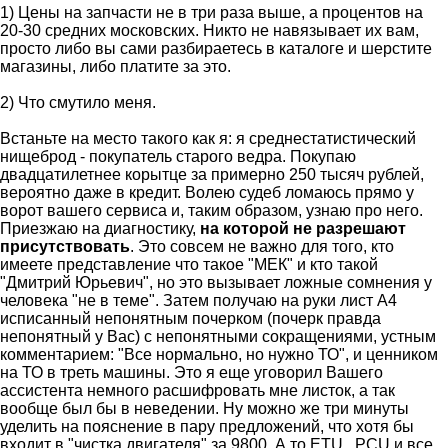
1) Цены на запчасти не в три раза выше, а процентов на
20-30 средних московских. Никто не навязывает их вам,
просто либо вы сами разбираетесь в каталоге и шерстите
магазины, либо платите за это.
2) Что смутило меня.
Встаньте на место такого как я: я среднестатистический
нищеброд - покупатель старого ведра. Покупаю
двадцатилетнее корытце за примерно 250 тысяч рублей,
вероятно даже в кредит. Волею судеб ломаюсь прямо у
ворот вашего сервиса и, таким образом, узнаю про него.
Приезжаю на диагностику,
на которой не разрешают
присутствовать
. Это совсем не важно для того, кто
имеете представление что такое "МЕК" и кто такой
"Дмитрий Юрьевич", но это вызывает ложные сомнения у
человека "не в теме". Затем получаю на руки лист А4
исписанный непонятным почерком (почерк правда
непонятный у Вас) с непонятными сокращениями, устным
комментарием: "Все нормально, но нужно ТО", и ценником
на ТО в треть машины. Это я еще уговорил Вашего
ассистента немного расшифровать мне листок, а так
вообще был бы в неведении. Ну можно же три минуты
уделить на пояснение в пару предложений, что хотя бы
входит в "чистка двигателя" за 9800. А то ETU , PCU и все