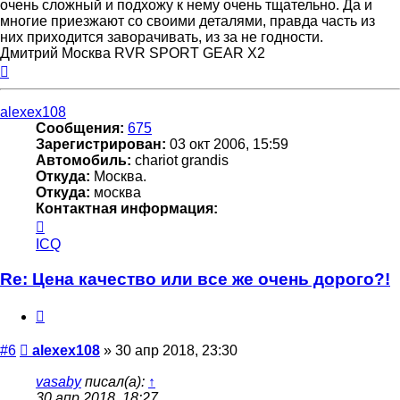
очень сложный и подхожу к нему очень тщательно. Да и
многие приезжают со своими деталями, правда часть из
них приходится заворачивать, из за не годности.
Дмитрий Москва RVR SPORT GEAR X2
Вернуться
к
началу
alexex108
Сообщения:
675
Зарегистрирован:
03 окт 2006, 15:59
Автомобиль:
chariot grandis
Откуда:
Москва.
Откуда:
москва
Контактная информация:
Контактная
информация
ICQ
пользователя
alexex108
Re: Цена качество или все же очень дорого?!
Цитата
Сообщение
#6
alexex108
»
30 апр 2018, 23:30
vasaby
писал(а):
↑
30 апр 2018, 18:27