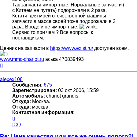
Так запчасти импортные. Нормальные запчасти (
с Китаем не путать) подорожали в 2 раза.
Кстати, для моей отечественной машины
запчасти в массе своей тоже подорожали в 2
раза. Вроде и не импортные.
Сервис то при чем ? Все вопросы к
поставщикам.
Ценник на запчасти в
https://www.exist.ru/
доступен всем.
www.mmc-chariot.ru
аська 470839493
Вернуться
к
началу
alexex108
Сообщения:
675
Зарегистрирован:
03 окт 2006, 15:59
Автомобиль:
chariot grandis
Откуда:
Москва.
Откуда:
москва
Контактная информация:
Контактная
информация
ICQ
пользователя
alexex108
Re: Цена качество или все же очень дорого?!