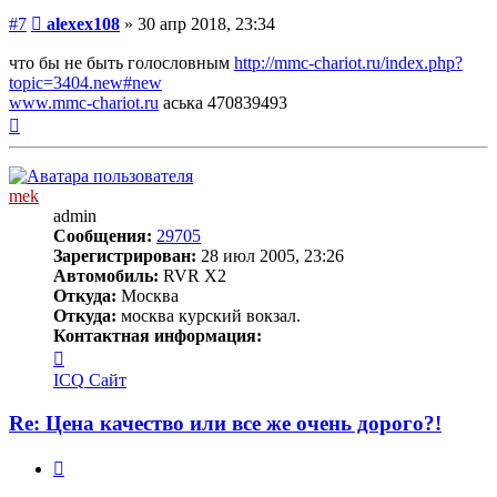
Сообщение
#7
alexex108
»
30 апр 2018, 23:34
что бы не быть голословным
http://mmc-chariot.ru/index.php?
topic=3404.new#new
www.mmc-chariot.ru
аська 470839493
Вернуться
к
началу
mek
admin
Сообщения:
29705
Зарегистрирован:
28 июл 2005, 23:26
Автомобиль:
RVR X2
Откуда:
Москва
Откуда:
москва курский вокзал.
Контактная информация:
Контактная
информация
ICQ
Сайт
пользователя
mek
Re: Цена качество или все же очень дорого?!
Цитата