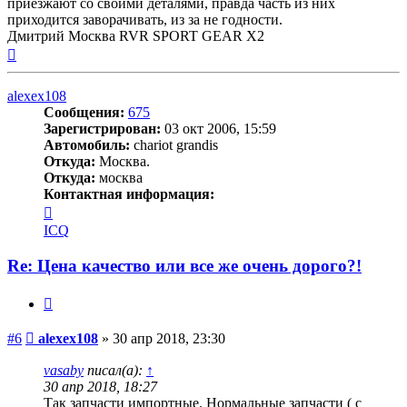
приезжают со своими деталями, правда часть из них
приходится заворачивать, из за не годности.
Дмитрий Москва RVR SPORT GEAR X2
Вернуться
к
началу
alexex108
Сообщения:
675
Зарегистрирован:
03 окт 2006, 15:59
Автомобиль:
chariot grandis
Откуда:
Москва.
Откуда:
москва
Контактная информация:
Контактная
информация
ICQ
пользователя
alexex108
Re: Цена качество или все же очень дорого?!
Цитата
Сообщение
#6
alexex108
»
30 апр 2018, 23:30
vasaby
писал(а):
↑
30 апр 2018, 18:27
Так запчасти импортные. Нормальные запчасти ( с