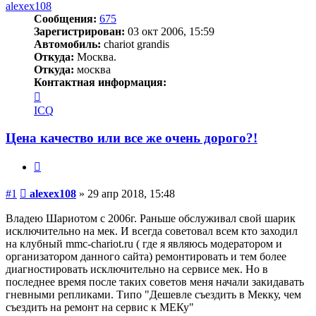
alexex108
Сообщения:
675
Зарегистрирован:
03 окт 2006, 15:59
Автомобиль:
chariot grandis
Откуда:
Москва.
Откуда:
москва
Контактная информация:
Контактная
информация
ICQ
пользователя
alexex108
Цена качество или все же очень дорого?!
Цитата
Сообщение
#1
alexex108
»
29 апр 2018, 15:48
Владею Шариотом с 2006г. Раньше обслуживал свой шарик
исключительно на мек. И всегда советовал всем кто заходил
на клубный mmc-chariot.ru ( где я являюсь модератором и
организатором данного сайта) ремонтировать и тем более
диагностировать исключительно на сервисе мек. Но в
последнее время после таких советов меня начали закидавать
гневными репликами. Типо "Дешевле съездить в Мекку, чем
съездить на ремонт на сервис к МЕКу"