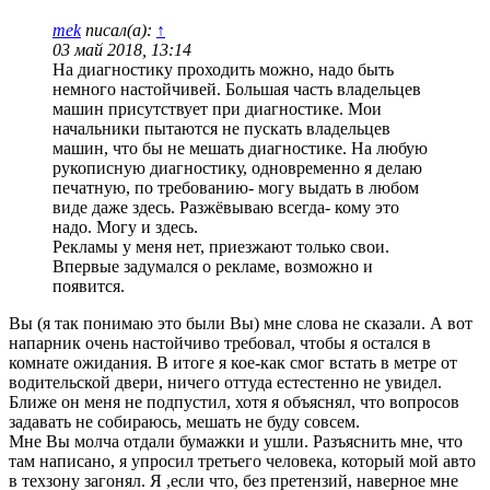
mek
писал(а):
↑
03 май 2018, 13:14
На диагностику проходить можно, надо быть
немного настойчивей. Большая часть владельцев
машин присутствует при диагностике. Мои
начальники пытаются не пускать владельцев
машин, что бы не мешать диагностике. На любую
рукописную диагностику, одновременно я делаю
печатную, по требованию- могу выдать в любом
виде даже здесь. Разжёвываю всегда- кому это
надо. Могу и здесь.
Рекламы у меня нет, приезжают только свои.
Впервые задумался о рекламе, возможно и
появится.
Вы (я так понимаю это были Вы) мне слова не сказали. А вот
напарник очень настойчиво требовал, чтобы я остался в
комнате ожидания. В итоге я кое-как смог встать в метре от
водительской двери, ничего оттуда естестенно не увидел.
Ближе он меня не подпустил, хотя я объяснял, что вопросов
задавать не собираюсь, мешать не буду совсем.
Мне Вы молча отдали бумажки и ушли. Разъяснить мне, что
там написано, я упросил третьего человека, который мой авто
в техзону загонял. Я ,если что, без претензий, наверное мне