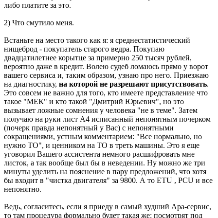
либо платите за это.
2) Что смутило меня.
Встаньте на место такого как я: я среднестатистический
нищеброд - покупатель старого ведра. Покупаю
двадцатилетнее корытце за примерно 250 тысяч рублей,
вероятно даже в кредит. Волею судеб ломаюсь прямо у ворот
вашего сервиса и, таким образом, узнаю про него. Приезжаю
на диагностику,
на которой не разрешают присутствовать
.
Это совсем не важно для того, кто имеете представление что
такое "МЕК" и кто такой "Дмитрий Юрьевич", но это
вызывает ложные сомнения у человека "не в теме". Затем
получаю на руки лист А4 исписанный непонятным почерком
(почерк правда непонятный у Вас) с непонятными
сокращениями, устным комментарием: "Все нормально, но
нужно ТО", и ценником на ТО в треть машины. Это я еще
уговорил Вашего ассистента немного расшифровать мне
листок, а так вообще был бы в неведении. Ну можно же три
минуты уделить на пояснение в пару предложений, что хотя
бы входит в "чистка двигателя" за 9800. А то ETU , PCU и все
непонятно.
Ведь, согласитесь, если я приеду в самый худший Ара-сервис,
то там процедура формально будет такая же: посмотрят под