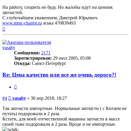
На работу, спорить не буду. Но жалобы идут на ценник
запчастей.
С глубочайшем уважением, Дмитрий Юрьевич.
www.mmc-chariot.ru
аська 470839493
Вернуться
к
началу
vasaby
Сообщения:
2171
Зарегистрирован:
29 июл 2005, 05:08
Откуда:
Санкт-Петербург
Re: Цена качество или все же очень дорого?!
Цитата
Сообщение
#4
vasaby
»
30 апр 2018, 18:27
Так запчасти импортные. Нормальные запчасти ( с Китаем не
путать) подорожали в 2 раза.
Кстати, для моей отечественной машины запчасти в массе
своей тоже подорожали в 2 раза. Вроде и не импортные.