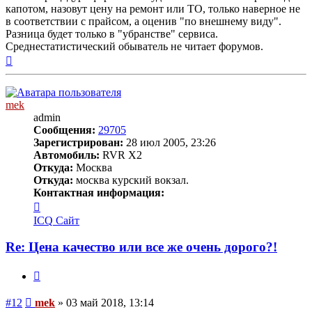
капотом, назовут цену на ремонт или ТО, только наверное не
в соответствии с прайсом, а оценив "по внешнему виду".
Разница будет только в "убранстве" сервиса.
Среднестатистический обыватель не читает форумов.
Вернуться
к
началу
mek
admin
Сообщения:
29705
Зарегистрирован:
28 июл 2005, 23:26
Автомобиль:
RVR X2
Откуда:
Москва
Откуда:
москва курский вокзал.
Контактная информация:
Контактная
информация
ICQ
Сайт
пользователя
mek
Re: Цена качество или все же очень дорого?!
Цитата
Сообщение
#12
mek
»
03 май 2018, 13:14