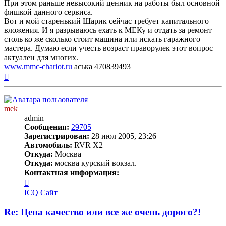
При этом раньше невысокий ценник на работы был основной
фишкой данного сервиса.
Вот и мой старенький Шарик сейчас требует капитального
вложения. И я разрываюсь ехать к МЕКу и отдать за ремонт
столь ко же сколько стоит машина или искать гаражного
мастера. Думаю если учесть возраст праворулек этот вопрос
актуален для многих.
www.mmc-chariot.ru
аська 470839493
Вернуться
к
началу
mek
admin
Сообщения:
29705
Зарегистрирован:
28 июл 2005, 23:26
Автомобиль:
RVR X2
Откуда:
Москва
Откуда:
москва курский вокзал.
Контактная информация:
Контактная
информация
ICQ
Сайт
пользователя
mek
Re: Цена качество или все же очень дорого?!