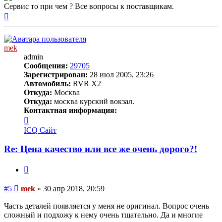
Сервис то при чем ? Все вопросы к поставщикам.
Вернуться
к
началу
mek
admin
Сообщения:
29705
Зарегистрирован:
28 июл 2005, 23:26
Автомобиль:
RVR X2
Откуда:
Москва
Откуда:
москва курский вокзал.
Контактная информация:
Контактная
информация
ICQ
Сайт
пользователя
mek
Re: Цена качество или все же очень дорого?!
Цитата
Сообщение
#5
mek
»
30 апр 2018, 20:59
Часть деталей появляется у меня не оригинал. Вопрос очень
сложный и подхожу к нему очень тщательно. Да и многие