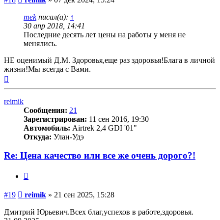
mek
писал(а):
↑
30 апр 2018, 14:41
Последние десять лет цены на работы у меня не
менялись.
НЕ оценимый Д.М. Здоровья,еще раз здоровья!Блага в личной
жизни!Мы всегда с Вами.
Вернуться
к
началу
reimik
Сообщения:
21
Зарегистрирован:
11 сен 2016, 19:30
Автомобиль:
Airtrek 2,4 GDI '01"
Откуда:
Улан-Удэ
Re: Цена качество или все же очень дорого?!
Цитата
Сообщение
#19
reimik
»
21 сен 2025, 15:28
Дмитрий Юрьевич.Всех благ,успехов в работе,здоровья.