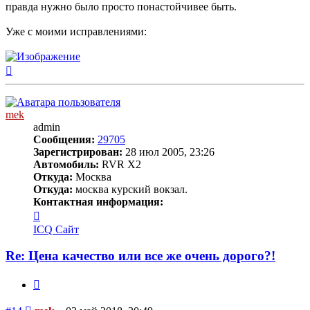
правда нужно было просто понастойчивее быть.
Уже с моими исправлениями:
Вернуться
к
началу
mek
admin
Сообщения:
29705
Зарегистрирован:
28 июл 2005, 23:26
Автомобиль:
RVR X2
Откуда:
Москва
Откуда:
москва курский вокзал.
Контактная информация:
Контактная
информация
ICQ
Сайт
пользователя
mek
Re: Цена качество или все же очень дорого?!
Цитата
Сообщение