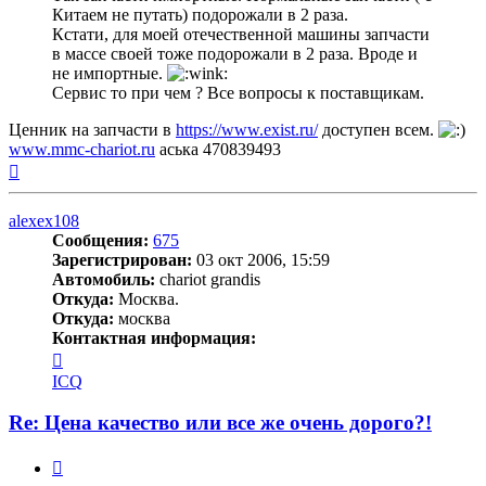
Китаем не путать) подорожали в 2 раза.
Кстати, для моей отечественной машины запчасти
в массе своей тоже подорожали в 2 раза. Вроде и
не импортные.
Сервис то при чем ? Все вопросы к поставщикам.
Ценник на запчасти в
https://www.exist.ru/
доступен всем.
www.mmc-chariot.ru
аська 470839493
Вернуться
к
началу
alexex108
Сообщения:
675
Зарегистрирован:
03 окт 2006, 15:59
Автомобиль:
chariot grandis
Откуда:
Москва.
Откуда:
москва
Контактная информация:
Контактная
информация
ICQ
пользователя
alexex108
Re: Цена качество или все же очень дорого?!
Цитата