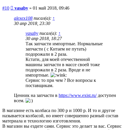
Сообщение
#10
vasaby
»
01 май 2018, 09:46
alexex108
писал(а):
↑
30 апр 2018, 23:30
vasaby
писал(а):
↑
30 апр 2018, 18:27
Так запчасти импортные. Нормальные
запчасти ( с Китаем не путать)
подорожали в 2 раза.
Кстати, для моей отечественной
машины запчасти в массе своей тоже
подорожали в 2 раза. Вроде и не
импортные.
Сервис то при чем ? Все вопросы к
поставщикам.
Ценник на запчасти в
https://www.exist.ru/
доступен
всем.
В магазине есть колбаса по 300 р и 1000 р. И то и другое
называется колбасой, но имеет совершенно разный состав
материала и технологию изготовления.
В магазин вы ездите сами. Сервис это делает за вас. Сервис