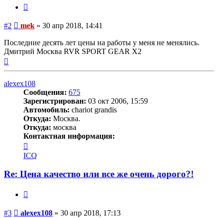
Цитата
Сообщение
#2
mek
»
30 апр 2018, 14:41
Последние десять лет цены на работы у меня не менялись.
Дмитрий Москва RVR SPORT GEAR X2
Вернуться
к
началу
alexex108
Сообщения:
675
Зарегистрирован:
03 окт 2006, 15:59
Автомобиль:
chariot grandis
Откуда:
Москва.
Откуда:
москва
Контактная информация:
Контактная
информация
ICQ
пользователя
alexex108
Re: Цена качество или все же очень дорого?!
Цитата
Сообщение
#3
alexex108
»
30 апр 2018, 17:13