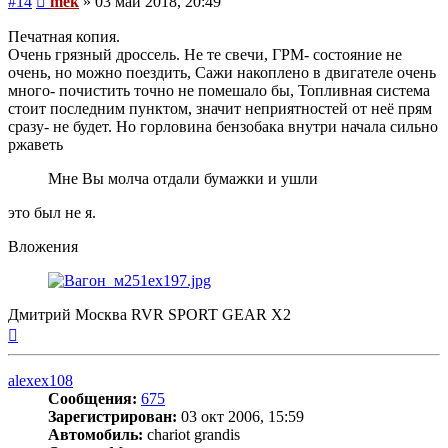
#14
mek
»
03 май 2018, 20:49
Печатная копия.
Очень грязный дроссель. Не те свечи, ГРМ- состояние не
очень, но можно поездить, Сажи накоплено в двигателе очень
много- почистить точно не помешало бы, Топливная система
стоит последним пунктом, значит неприятностей от неё прям
сразу- не будет. Но горловина бензобака внутри начала сильно
ржаветь
Мне Вы молча отдали бумажки и ушли
это был не я.
Вложения
Дмитрий Москва RVR SPORT GEAR X2
Вернуться
к
началу
alexex108
Сообщения:
675
Зарегистрирован:
03 окт 2006, 15:59
Автомобиль:
chariot grandis