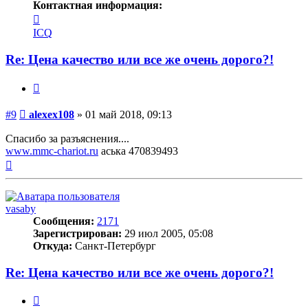
Контактная информация:
Контактная
информация
ICQ
пользователя
alexex108
Re: Цена качество или все же очень дорого?!
Цитата
Сообщение
#9
alexex108
»
01 май 2018, 09:13
Спасибо за разъяснения....
www.mmc-chariot.ru
аська 470839493
Вернуться
к
началу
vasaby
Сообщения:
2171
Зарегистрирован:
29 июл 2005, 05:08
Откуда:
Санкт-Петербург
Re: Цена качество или все же очень дорого?!
Цитата