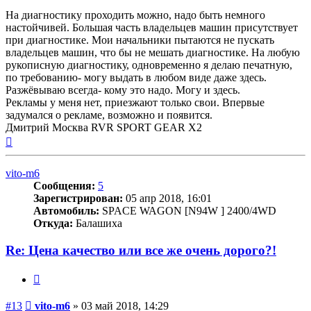
На диагностику проходить можно, надо быть немного
настойчивей. Большая часть владельцев машин присутствует
при диагностике. Мои начальники пытаются не пускать
владельцев машин, что бы не мешать диагностике. На любую
рукописную диагностику, одновременно я делаю печатную,
по требованию- могу выдать в любом виде даже здесь.
Разжёвываю всегда- кому это надо. Могу и здесь.
Рекламы у меня нет, приезжают только свои. Впервые
задумался о рекламе, возможно и появится.
Дмитрий Москва RVR SPORT GEAR X2
Вернуться
к
началу
vito-m6
Сообщения:
5
Зарегистрирован:
05 апр 2018, 16:01
Автомобиль:
SPACE WAGON [N94W ] 2400/4WD
Откуда:
Балашиха
Re: Цена качество или все же очень дорого?!
Цитата
Сообщение
#13
vito-m6
»
03 май 2018, 14:29