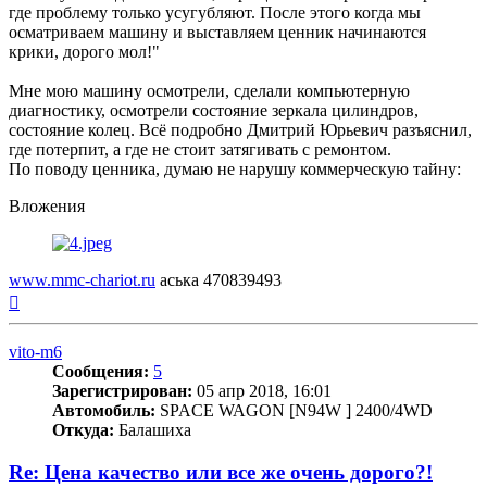
где проблему только усугубляют. После этого когда мы
осматриваем машину и выставляем ценник начинаются
крики, дорого мол!"
Мне мою машину осмотрели, сделали компьютерную
диагностику, осмотрели состояние зеркала цилиндров,
состояние колец. Всё подробно Дмитрий Юрьевич разъяснил,
где потерпит, а где не стоит затягивать с ремонтом.
По поводу ценника, думаю не нарушу коммерческую тайну:
Вложения
www.mmc-chariot.ru
аська 470839493
Вернуться
к
началу
vito-m6
Сообщения:
5
Зарегистрирован:
05 апр 2018, 16:01
Автомобиль:
SPACE WAGON [N94W ] 2400/4WD
Откуда:
Балашиха
Re: Цена качество или все же очень дорого?!