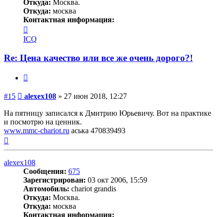
Откуда:
Москва.
Откуда:
москва
Контактная информация:
Контактная
информация
ICQ
пользователя
alexex108
Re: Цена качество или все же очень дорого?!
Цитата
Сообщение
#15
alexex108
»
27 июн 2018, 12:27
На пятницу записался к Дмитрию Юрьевичу. Вот на практике
и посмотрю на ценник.
www.mmc-chariot.ru
аська 470839493
Вернуться
к
началу
alexex108
Сообщения:
675
Зарегистрирован:
03 окт 2006, 15:59
Автомобиль:
chariot grandis
Откуда:
Москва.
Откуда:
москва
Контактная информация: