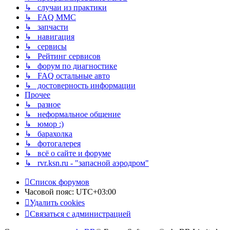
↳ случаи из практики
↳ FAQ MMC
↳ запчасти
↳ навигация
↳ сервисы
↳ Рейтинг сервисов
↳ форум по диагностике
↳ FAQ остальные авто
↳ достоверность информации
Прочее
↳ разное
↳ неформальное общение
↳ юмор :)
↳ барахолка
↳ фотогалерея
↳ всё о сайте и форуме
↳ rvr.ksn.ru - "запасной аэродром"
Список форумов
Часовой пояс:
UTC+03:00
Удалить cookies
Связаться с администрацией