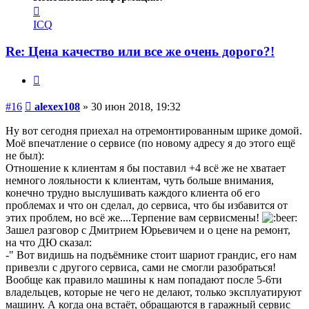
Контактная
информация
ICQ
пользователя
alexex108
Re: Цена качество или все же очень дорого?!
Цитата
Сообщение
#16
alexex108
»
30 июн 2018, 19:32
Ну вот сегодня приехал на отремонтированным шрике домой.
Моё впечатление о сервисе (по новому адресу я до этого ещё
не был):
Отношение к клиентам я бы поставил +4 всё же не хватает
немного лояльности к клиентам, чуть больше внимания,
конечно трудно выслушивать каждого клиента об его
проблемах и что он сделал, до сервиса, что бы избавится от
этих проблем, но всё же....Терпение вам сервисмены!
Зашел разговор с Дмитрием Юрьевичем и о цене на ремонт,
на что ДЮ сказал:
-" Вот видишь на подъёмнике стоит шариот грандис, его нам
привезли с другого сервиса, сами не смогли разобраться!
Вообще как правило машины к нам попадают после 5-6ти
владельцев, которые не чего не делают, только эксплуатируют
машину. А когда она встаёт, обращаются в гаражный сервис