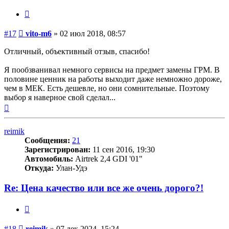
Цитата
Сообщение
#17
vito-m6
»
02 июл 2018, 08:57
Отличный, объективный отзыв, спасибо!
Я пообзванивал немного сервисы на предмет замены ГРМ. В
половине ценник на работы выходит даже немножно дороже,
чем в МЕК. Есть дешевле, но они сомнительные. Поэтому
выбор я наверное свой сделал...
Вернуться
к
началу
reimik
Сообщения:
21
Зарегистрирован:
11 сен 2016, 19:30
Автомобиль:
Airtrek 2,4 GDI '01"
Откуда:
Улан-Удэ
Re: Цена качество или все же очень дорого?!
Цитата
Сообщение
#18
reimik
»
07 дек 2024, 15:24