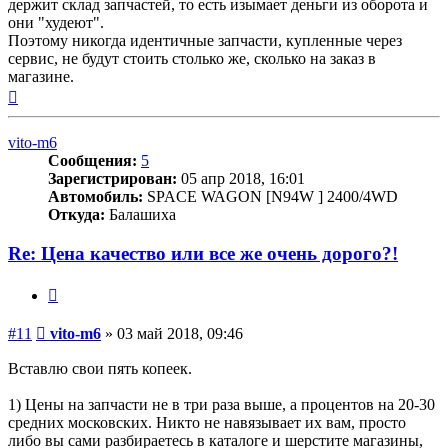
держит склад запчастей, то есть изымает деньги из оборота и
они "худеют".
Поэтому никогда идентичные запчасти, купленные через
сервис, не будут стоить столько же, сколько на заказ в
магазине.
Вернуться
к
началу
vito-m6
Сообщения:
5
Зарегистрирован:
05 апр 2018, 16:01
Автомобиль:
SPACE WAGON [N94W ] 2400/4WD
Откуда:
Балашиха
Re: Цена качество или все же очень дорого?!
Цитата
Сообщение
#11
vito-m6
»
03 май 2018, 09:46
Вставлю свои пять копеек.
1) Цены на запчасти не в три раза выше, а процентов на 20-30
средних московских. Никто не навязывает их вам, просто
либо вы сами разбираетесь в каталоге и шерстите магазины,