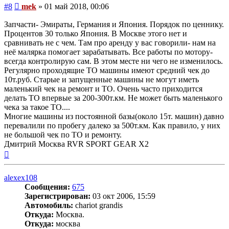
Сообщение
#8
mek
»
01 май 2018, 00:06
Запчасти- Эмираты, Германия и Япония. Порядок по ценнику.
Процентов 30 только Япония. В Москве этого нет и
сравнивать не с чем. Там про аренду у вас говорили- нам на
неё малярка помогает зарабатывать. Все работы по мотору-
всегда контролирую сам. В этом месте ни чего не изменилось.
Регулярно проходящие ТО машины имеют средний чек до
10т.руб. Старые и запущенные машины не могут иметь
маленький чек на ремонт и ТО. Очень часто приходится
делать ТО впервые за 200-300т.км. Не может быть маленького
чека за такое ТО....
Многие машины из постоянной базы(около 15т. машин) давно
перевалили по пробегу далеко за 500т.км. Как правило, у них
не большой чек по ТО и ремонту.
Дмитрий Москва RVR SPORT GEAR X2
Вернуться
к
началу
alexex108
Сообщения:
675
Зарегистрирован:
03 окт 2006, 15:59
Автомобиль:
chariot grandis
Откуда:
Москва.
Откуда:
москва