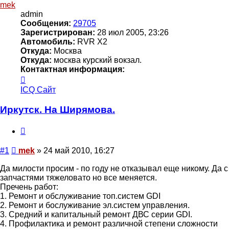
mek
admin
Сообщения:
29705
Зарегистрирован:
28 июл 2005, 23:26
Автомобиль:
RVR X2
Откуда:
Москва
Откуда:
москва курский вокзал.
Контактная информация:
Контактная
информация
ICQ
Сайт
пользователя
mek
Иркутск. На Ширямова.
Цитата
Сообщение
#1
mek
»
24 май 2010, 16:27
Да милости просим - по году не отказывал еще никому. Да с
запчастями тяжеловато но все меняется.
Пречень работ:
1. Ремонт и обслуживание топ.систем GDI
2. Ремонт и бослуживание эл.систем управления.
3. Средний и капитальный ремонт ДВС серии GDI.
4. Профилактика и ремонт различной степени сложности