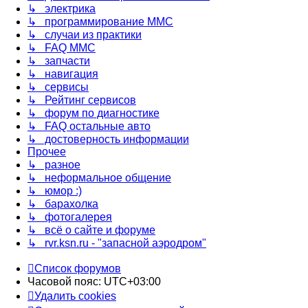
↳ электрика
↳ программирование MMC
↳ случаи из практики
↳ FAQ MMC
↳ запчасти
↳ навигация
↳ сервисы
↳ Рейтинг сервисов
↳ форум по диагностике
↳ FAQ остальные авто
↳ достоверность информации
Прочее
↳ разное
↳ неформальное общение
↳ юмор :)
↳ барахолка
↳ фотогалерея
↳ всё о сайте и форуме
↳ rvr.ksn.ru - "запасной аэродром"
Список форумов
Часовой пояс:
UTC+03:00
Удалить cookies