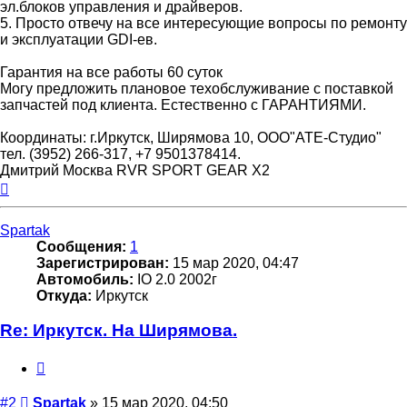
эл.блоков управления и драйверов.
5. Просто отвечу на все интересующие вопросы по ремонту
и эксплуатации GDI-ев.
Гарантия на все работы 60 суток
Могу предложить плановое техобслуживание с поставкой
запчастей под клиента. Естественно с ГАРАНТИЯМИ.
Координаты: г.Иркутск, Ширямова 10, ООО"АТЕ-Студио"
тел. (3952) 266-317, +7 9501378414.
Дмитрий Москва RVR SPORT GEAR X2
Вернуться
к
началу
Spartak
Сообщения:
1
Зарегистрирован:
15 мар 2020, 04:47
Автомобиль:
IO 2.0 2002г
Откуда:
Иркутск
Re: Иркутск. На Ширямова.
Цитата
Сообщение
#2
Spartak
»
15 мар 2020, 04:50