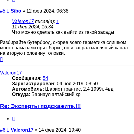
Сообщение
#5
Sibo
»
12 фев 2024, 06:38
Valeron17
писал(а):
↑
11 фев 2024, 15:34
Что можно сделать как выйти из такой засады
Разбирайте бутерброд, скорее всего герметика слишком
много намазали при сборке, он и засрал масляный канал
на вторую половину головки.
Вернуться
к
началу
Valeron17
Сообщения:
54
Зарегистрирован:
04 ноя 2019, 08:50
Автомобиль:
Шариот грантис. 2.4 1999г. 4вд
Откуда:
Барнаул алтайский кр
Re: Эксперты подскажите.!!!
Цитата
Сообщение
#6
Valeron17
»
14 фев 2024, 19:40