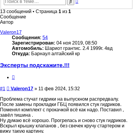
Расширенный
Поиск
поиск
13 сообщений • Страница
1
из
1
Сообщение
Автор
Valeron17
Сообщения:
54
Зарегистрирован:
04 ноя 2019, 08:50
Автомобиль:
Шариот грантис. 2.4 1999г. 4вд
Откуда:
Барнаул алтайский кр
Эксперты подскажите.!!!
Цитата
Сообщение
#1
Valeron17
»
11 фев 2024, 15:32
Проблема стучат гидрики на выпускном распредвалу.
После замены прокладки ГБЦ появился стук гидриков.
Поменял комплект с прокачкой всё как надо. Поставил ,
завёл тишина .
Ну думаю всё хорошо. Прогрелась и сново стук гидриков.
Вскрыл крышку клапанов , без свечек кручу стартером и
вижу такую картину.