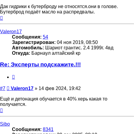
Дак гидрики к бутерброду не относятся.они в голове.
Бутерброд подаёт масло на распредвалы.
Вернуться
к
началу
Valeron17
Сообщения:
54
Зарегистрирован:
04 ноя 2019, 08:50
Автомобиль:
Шариот грантис. 2.4 1999г. 4вд
Откуда:
Барнаул алтайский кр
Re: Эксперты подскажите.!!!
Цитата
Сообщение
#7
Valeron17
»
14 фев 2024, 19:42
Ещё и детонация обучается в 40% херь какая то
получается.
Вернуться
к
началу
Sibo
Сообщения:
8341