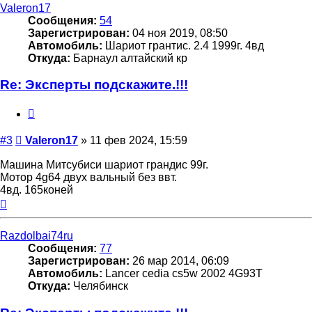
Valeron17
Сообщения:
54
Зарегистрирован:
04 ноя 2019, 08:50
Автомобиль:
Шариот грантис. 2.4 1999г. 4вд
Откуда:
Барнаул алтайский кр
Re: Эксперты подскажите.!!!
Цитата
Сообщение
#3
Valeron17
»
11 фев 2024, 15:59
Машина Митсубиси шариот грандис 99г.
Мотор 4g64 двух вальный без ввт.
4вд. 165коней
Вернуться
к
началу
Razdolbai74ru
Сообщения:
77
Зарегистрирован:
26 мар 2014, 06:09
Автомобиль:
Lancer cedia cs5w 2002 4G93T
Откуда:
Челябинск