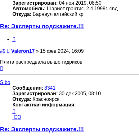
Зарегистрирован:
04 ноя 2019, 08:50
Автомобиль:
Шариот грантис. 2.4 1999г. 4вд
Откуда:
Барнаул алтайский кр
Re: Эксперты подскажите.!!!
Цитата
Сообщение
#9
Valeron17
»
15 фев 2024, 16:09
Плита распредвала выше гидриков
Вернуться
к
началу
Sibo
Сообщения:
8341
Зарегистрирован:
30 дек 2005, 08:10
Откуда:
Красноярск
Контактная информация:
Контактная
информация
ICQ
пользователя
Sibo
Re: Эксперты подскажите.!!!