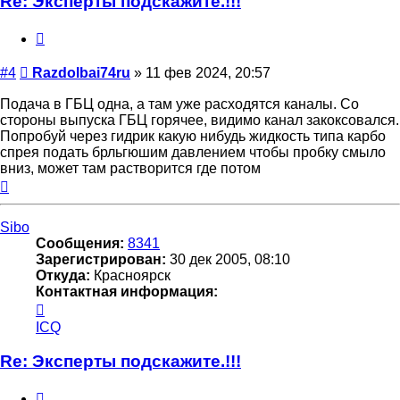
Re: Эксперты подскажите.!!!
Цитата
Сообщение
#4
Razdolbai74ru
»
11 фев 2024, 20:57
Подача в ГБЦ одна, а там уже расходятся каналы. Со
стороны выпуска ГБЦ горячее, видимо канал закоксовался.
Попробуй через гидрик какую нибудь жидкость типа карбо
спрея подать брльгюшим давлением чтобы пробку смыло
вниз, может там растворится где потом
Вернуться
к
началу
Sibo
Сообщения:
8341
Зарегистрирован:
30 дек 2005, 08:10
Откуда:
Красноярск
Контактная информация:
Контактная
информация
ICQ
пользователя
Sibo
Re: Эксперты подскажите.!!!
Цитата