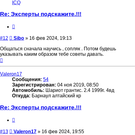
информация
ICQ
пользователя
Sibo
Re: Эксперты подскажите.!!!
Цитата
Сообщение
#12
Sibo
»
16 фев 2024, 19:13
Общаться сначала научись , сопляк . Потом будешь
указывать каким образом тебе советы давать.
Вернуться
к
началу
Valeron17
Сообщения:
54
Зарегистрирован:
04 ноя 2019, 08:50
Автомобиль:
Шариот грантис. 2.4 1999г. 4вд
Откуда:
Барнаул алтайский кр
Re: Эксперты подскажите.!!!
Цитата
Сообщение
#13
Valeron17
»
16 фев 2024, 19:55