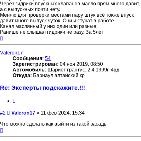
Через гидрики впускных клапанов масло прям много давит,
а с выпускных почти нету.
Меняю для проверки местами пару штук всё токже впуск
давит много выпуск чуток. Они и стучат в работе.
Канал маслянный у них один или разные.
Ранише не слышал гидрики не разу. За 5лет
Вернуться
к
началу
Valeron17
Сообщения:
54
Зарегистрирован:
04 ноя 2019, 08:50
Автомобиль:
Шариот грантис. 2.4 1999г. 4вд
Откуда:
Барнаул алтайский кр
Re: Эксперты подскажите.!!!
Цитата
Сообщение
#2
Valeron17
»
11 фев 2024, 15:34
Что можно сделать как выйти из такой засады
Вернуться
к
началу