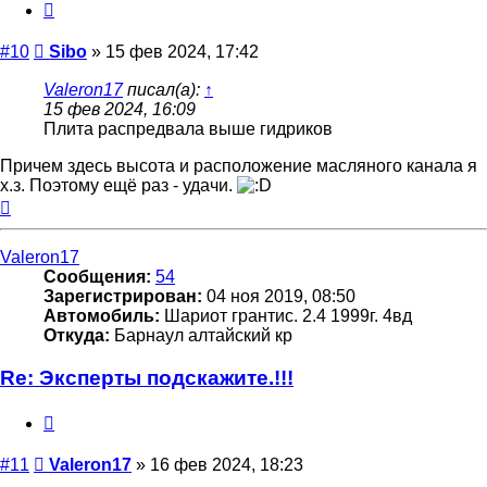
Цитата
Сообщение
#10
Sibo
»
15 фев 2024, 17:42
Valeron17
писал(а):
↑
15 фев 2024, 16:09
Плита распредвала выше гидриков
Причем здесь высота и расположение масляного канала я
х.з. Поэтому ещё раз - удачи.
Вернуться
к
началу
Valeron17
Сообщения:
54
Зарегистрирован:
04 ноя 2019, 08:50
Автомобиль:
Шариот грантис. 2.4 1999г. 4вд
Откуда:
Барнаул алтайский кр
Re: Эксперты подскажите.!!!
Цитата
Сообщение
#11
Valeron17
»
16 фев 2024, 18:23