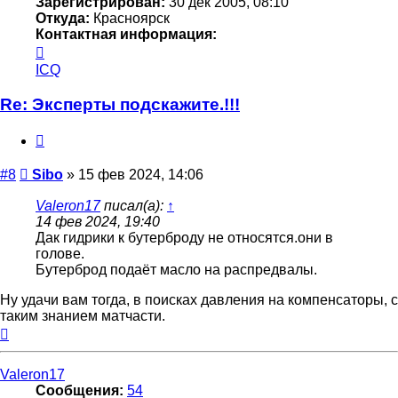
Зарегистрирован:
30 дек 2005, 08:10
Откуда:
Красноярск
Контактная информация:
Контактная
информация
ICQ
пользователя
Sibo
Re: Эксперты подскажите.!!!
Цитата
Сообщение
#8
Sibo
»
15 фев 2024, 14:06
Valeron17
писал(а):
↑
14 фев 2024, 19:40
Дак гидрики к бутерброду не относятся.они в
голове.
Бутерброд подаёт масло на распредвалы.
Ну удачи вам тогда, в поисках давления на компенсаторы, с
таким знанием матчасти.
Вернуться
к
началу
Valeron17
Сообщения:
54