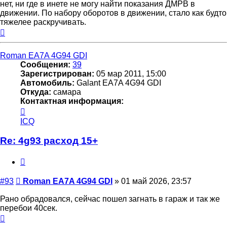
нет, ни где в инете не могу найти показания ДМРВ в
движении. По набору оборотов в движении, стало как будто
тяжелее раскручивать.
Вернуться
к
началу
Roman EA7A 4G94 GDI
Сообщения:
39
Зарегистрирован:
05 мар 2011, 15:00
Автомобиль:
Galant EA7A 4G94 GDI
Откуда:
самара
Контактная информация:
Контактная
информация
ICQ
пользователя
Roman
Re: 4g93 расход 15+
EA7A
4G94
Цитата
GDI
Сообщение
#93
Roman EA7A 4G94 GDI
»
01 май 2026, 23:57
Рано обрадовался, сейчас пошел загнать в гараж и так же
перебои 40сек.
Вернуться
к