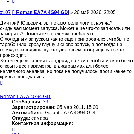
GDI
Сообщение
#107
Roman EA7A 4G94 GDI
»
26 май 2026, 22:05
Дмитрий Юрьевич, вы не смотрели логи с лаунча?,
скидывал момент запуска. Может еще что-то записать или
замерить? Помогите с поиском проблемы.
С холодным запуском как то еще приноровился, чтобы не
тарабанило, сразу глушу и снова запуск, а вот когда на
горячую заводишь, ну это уж совсем позорище какое то
происходит.
Хотел еще установить андроид на комп, чтобы можно было
открыть все параметры в диаграммах для более
наглядного анализа, но пока не получилось, проги какие то
кривые попадались.
Вернуться
к
началу
Roman EA7A 4G94 GDI
Сообщения:
39
Зарегистрирован:
05 мар 2011, 15:00
Автомобиль:
Galant EA7A 4G94 GDI
Откуда:
самара
Контактная информация:
Контактная
информация