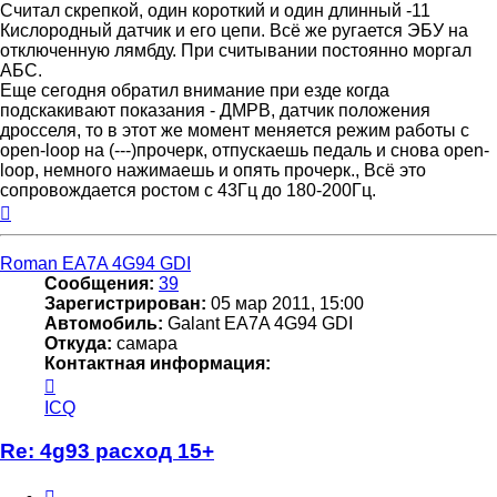
Считал скрепкой, один короткий и один длинный -11
Кислородный датчик и его цепи. Всё же ругается ЭБУ на
отключенную лямбду. При считывании постоянно моргал
АБС.
Еще сегодня обратил внимание при езде когда
подскакивают показания - ДМРВ, датчик положения
дросселя, то в этот же момент меняется режим работы с
open-loop на (---)прочерк, отпускаешь педаль и снова open-
loop, немного нажимаешь и опять прочерк., Всё это
сопровождается ростом с 43Гц до 180-200Гц.
Вернуться
к
началу
Roman EA7A 4G94 GDI
Сообщения:
39
Зарегистрирован:
05 мар 2011, 15:00
Автомобиль:
Galant EA7A 4G94 GDI
Откуда:
самара
Контактная информация:
Контактная
информация
ICQ
пользователя
Roman
Re: 4g93 расход 15+
EA7A
4G94
Цитата