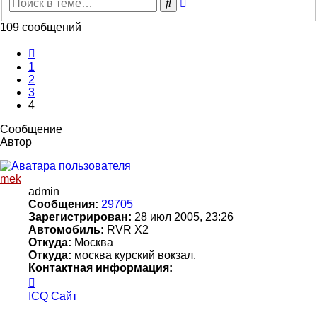
Расширенный
Поиск
поиск
109 сообщений
Пред.
1
2
3
4
Сообщение
Автор
mek
admin
Сообщения:
29705
Зарегистрирован:
28 июл 2005, 23:26
Автомобиль:
RVR X2
Откуда:
Москва
Откуда:
москва курский вокзал.
Контактная информация:
Контактная
информация
ICQ
Сайт
пользователя