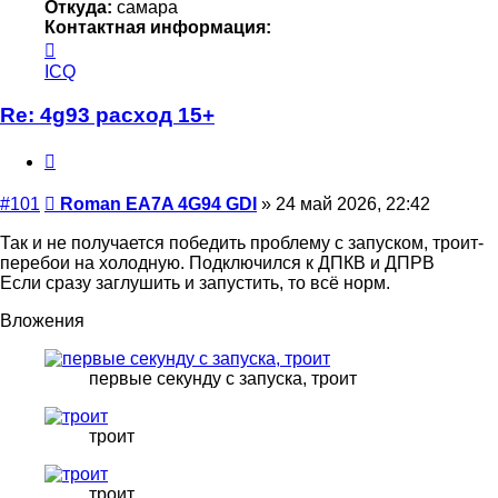
Откуда:
самара
Контактная информация:
Контактная
информация
ICQ
пользователя
Roman
Re: 4g93 расход 15+
EA7A
4G94
Цитата
GDI
Сообщение
#101
Roman EA7A 4G94 GDI
»
24 май 2026, 22:42
Так и не получается победить проблему с запуском, троит-
перебои на холодную. Подключился к ДПКВ и ДПРВ
Если сразу заглушить и запустить, то всё норм.
Вложения
первые секунду с запуска, троит
троит
троит