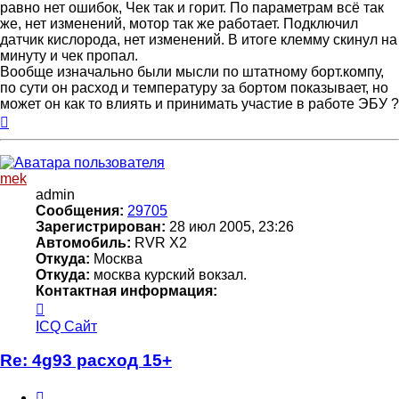
равно нет ошибок, Чек так и горит. По параметрам всё так
же, нет изменений, мотор так же работает. Подключил
датчик кислорода, нет изменений. В итоге клемму скинул на
минуту и чек пропал.
Вообще изначально были мысли по штатному борт.компу,
по сути он расход и температуру за бортом показывает, но
может он как то влиять и принимать участие в работе ЭБУ ?
Вернуться
к
началу
mek
admin
Сообщения:
29705
Зарегистрирован:
28 июл 2005, 23:26
Автомобиль:
RVR X2
Откуда:
Москва
Откуда:
москва курский вокзал.
Контактная информация:
Контактная
информация
ICQ
Сайт
пользователя
mek
Re: 4g93 расход 15+
Цитата