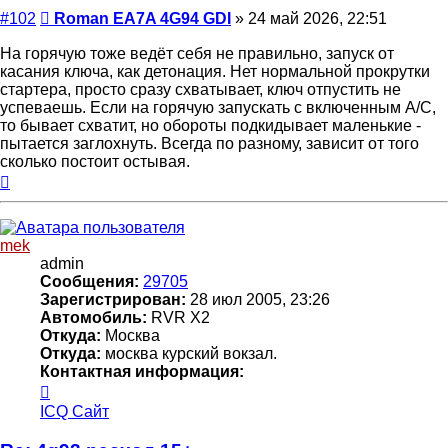
Сообщение
#102
Roman EA7A 4G94 GDI
»
24 май 2026, 22:51
На горячую тоже ведёт себя не правильно, запуск от
касания ключа, как детонация. Нет нормальной прокрутки
стартера, просто сразу схватывает, ключ отпустить не
успеваешь. Если на горячую запускать с включенным А/С,
то бывает схватит, но обороты подкидывает маленькие -
пытается заглохнуть. Всегда по разному, зависит от того
сколько постоит остывая.
Вернуться
к
началу
mek
admin
Сообщения:
29705
Зарегистрирован:
28 июл 2005, 23:26
Автомобиль:
RVR X2
Откуда:
Москва
Откуда:
москва курский вокзал.
Контактная информация:
Контактная
информация
ICQ
Сайт
пользователя
mek