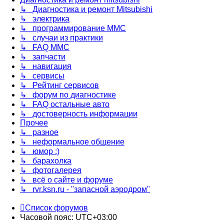
↳ Диагностика и ремонт Mitsubishi
↳ электрика
↳ программирование MMC
↳ случаи из практики
↳ FAQ MMC
↳ запчасти
↳ навигация
↳ сервисы
↳ Рейтинг сервисов
↳ форум по диагностике
↳ FAQ остальные авто
↳ достоверность информации
Прочее
↳ разное
↳ неформальное общение
↳ юмор :)
↳ барахолка
↳ фотогалерея
↳ всё о сайте и форуме
↳ rvr.ksn.ru - "запасной аэродром"
Список форумов
Часовой пояс:
UTC+03:00