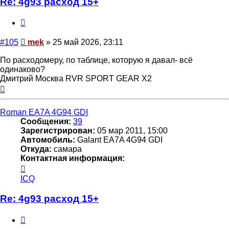
Re: 4g93 расход 15+
Цитата
Сообщение
#105
mek
»
25 май 2026, 23:11
По расходомеру, по таблице, которую я давал- всё
одинаково?
Дмитрий Москва RVR SPORT GEAR X2
Вернуться
к
началу
Roman EA7A 4G94 GDI
Сообщения:
39
Зарегистрирован:
05 мар 2011, 15:00
Автомобиль:
Galant EA7A 4G94 GDI
Откуда:
самара
Контактная информация:
Контактная
информация
ICQ
пользователя
Roman
Re: 4g93 расход 15+
EA7A
4G94
Цитата
GDI