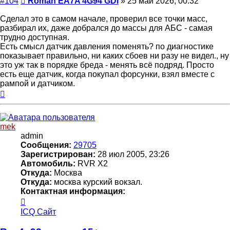
#104
Roman EA7A 4G94 GDI
»
25 май 2026, 00:32
Сделал это в самом начале, проверил все точки масс,
разбирал их, даже добрался до массы для АБС - самая
трудно доступная.
Есть смысл датчик давления поменять? по диагностике
показывает правильно, ни каких сбоев ни разу не видел., ну
это уж так в порядке бреда - менять всё подряд. Просто
есть еще датчик, когда покупал форсунки, взял вместе с
рампой и датчиком.
Вернуться
к
началу
mek
admin
Сообщения:
29705
Зарегистрирован:
28 июл 2005, 23:26
Автомобиль:
RVR X2
Откуда:
Москва
Откуда:
москва курский вокзал.
Контактная информация:
Контактная
информация
ICQ
Сайт
пользователя
mek