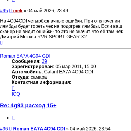
Сообщение
#95
mek
»
04 май 2026, 23:49
На 4G94GDI четырёхзначные ошибки. При отключении
лямбды будет гореть чек на подогрев лямбды. Если ваш
сканер не видит ошибки- то это не значит, что её там нет.
Дмитрий Москва RVR SPORT GEAR X2
Вернуться
к
началу
Roman EA7A 4G94 GDI
Сообщения:
39
Зарегистрирован:
05 мар 2011, 15:00
Автомобиль:
Galant EA7A 4G94 GDI
Откуда:
самара
Контактная информация:
Контактная
информация
ICQ
пользователя
Roman
Re: 4g93 расход 15+
EA7A
4G94
Цитата
GDI
Сообщение
#96
Roman EA7A 4G94 GDI
»
04 май 2026, 23:54