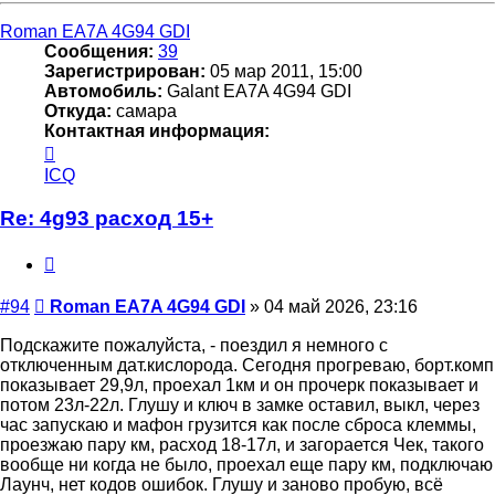
началу
Roman EA7A 4G94 GDI
Сообщения:
39
Зарегистрирован:
05 мар 2011, 15:00
Автомобиль:
Galant EA7A 4G94 GDI
Откуда:
самара
Контактная информация:
Контактная
информация
ICQ
пользователя
Roman
Re: 4g93 расход 15+
EA7A
4G94
Цитата
GDI
Сообщение
#94
Roman EA7A 4G94 GDI
»
04 май 2026, 23:16
Подскажите пожалуйста, - поездил я немного с
отключенным дат.кислорода. Сегодня прогреваю, борт.комп
показывает 29,9л, проехал 1км и он прочерк показывает и
потом 23л-22л. Глушу и ключ в замке оставил, выкл, через
час запускаю и мафон грузится как после сброса клеммы,
проезжаю пару км, расход 18-17л, и загорается Чек, такого
вообще ни когда не было, проехал еще пару км, подключаю
Лаунч, нет кодов ошибок. Глушу и заново пробую, всё