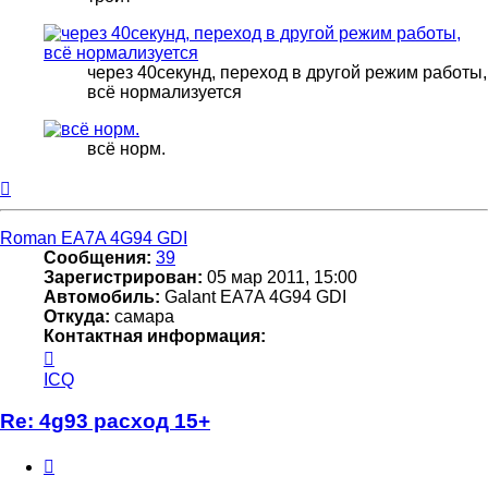
через 40секунд, переход в другой режим работы,
всё нормализуется
всё норм.
Вернуться
к
началу
Roman EA7A 4G94 GDI
Сообщения:
39
Зарегистрирован:
05 мар 2011, 15:00
Автомобиль:
Galant EA7A 4G94 GDI
Откуда:
самара
Контактная информация:
Контактная
информация
ICQ
пользователя
Roman
Re: 4g93 расход 15+
EA7A
4G94
Цитата
GDI