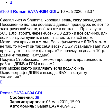
Цитата
GDI
Сообщение
#100
Roman EA7A 4G94 GDI
»
10 май 2026, 23:37
Сделал чистку Shumma, хорошая вещь, сажу разъедает.
Несомненно пользы добавила данная процедура, но вот по
электрической части, всё так же и осталось. При запуске
УОЗ 10гр (троит), через 40сек УОЗ 22гр - и всё отлично, или
если сразу заглушить и снова завести, то всё норм.
Может вся причина в этом., Если физически с ДПКВ что-то
не так, то может он так себя вести? ЭБУ устанавливает УОЗ
при запуске по каким факторам? и почему он делает 10гр.
(датчики темпер., амт.давл).
Покупка Стробоскопа поможет проверить правильность
работы ДПКВ и ГРМ в целом?
Или можно как-то разглядеть если подключить
Осциллограф к ДПКВ и выход с ЭБУ на катушку
зажигания?
Вернуться
к
началу
Roman EA7A 4G94 GDI
Сообщения:
39
Зарегистрирован:
05 мар 2011, 15:00
Автомобиль:
Galant EA7A 4G94 GDI