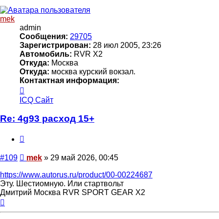
началу
mek
admin
Сообщения:
29705
Зарегистрирован:
28 июл 2005, 23:26
Автомобиль:
RVR X2
Откуда:
Москва
Откуда:
москва курский вокзал.
Контактная информация:
Контактная
информация
ICQ
Сайт
пользователя
mek
Re: 4g93 расход 15+
Цитата
Сообщение
#109
mek
»
29 май 2026, 00:45
https://www.autorus.ru/product/00-00224687
Эту. Шестиомную. Или стартвольт
Дмитрий Москва RVR SPORT GEAR X2
Вернуться
к
началу