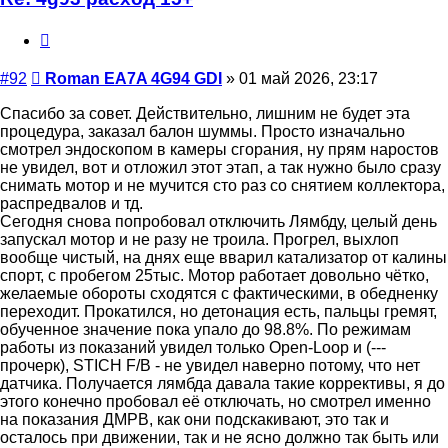
EA7A
4G94
Цитата
GDI
Сообщение
#92
Roman EA7A 4G94 GDI
»
01 май 2026, 23:17
Спасибо за совет. Действительно, лишним не будет эта
процедура, заказал балон шуммы. Просто изначально
смотрел эндоскопом в камеры сгорания, ну прям наростов
не увидел, вот и отложил этот этап, а так нужно было сразу
снимать мотор и не мучится сто раз со снятием коллектора,
распредвалов и тд.
Сегодня снова попробовал отключить Лямбду, целый день
запускал мотор и не разу не троила. Прогрел, выхлоп
вообще чистый, на днях еще вварил катализатор от калины
спорт, с пробегом 25тыс. Мотор работает довольно чётко,
желаемые обороты сходятся с фактическими, в обедненку
переходит. Прокатился, но детонация есть, пальцы гремят,
обученное значение пока упало до 98.8%. По режимам
работы из показаний увидел только Open-Loop и (---
прочерк), STICH F/B - не увидел наверно потому, что нет
датчика. Получается лямбда давала такие коррективы, я до
этого конечно пробовал её отключать, но смотрел именно
на показания ДМРВ, как они подскакивают, это так и
осталось при движении, так и не ясно должно так быть или