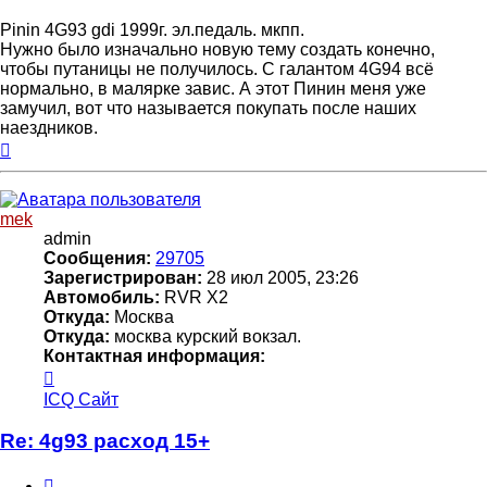
Pinin 4G93 gdi 1999г. эл.педаль. мкпп.
Нужно было изначально новую тему создать конечно,
чтобы путаницы не получилось. С галантом 4G94 всё
нормально, в малярке завис. А этот Пинин меня уже
замучил, вот что называется покупать после наших
наездников.
Вернуться
к
началу
mek
admin
Сообщения:
29705
Зарегистрирован:
28 июл 2005, 23:26
Автомобиль:
RVR X2
Откуда:
Москва
Откуда:
москва курский вокзал.
Контактная информация:
Контактная
информация
ICQ
Сайт
пользователя
mek
Re: 4g93 расход 15+
Цитата