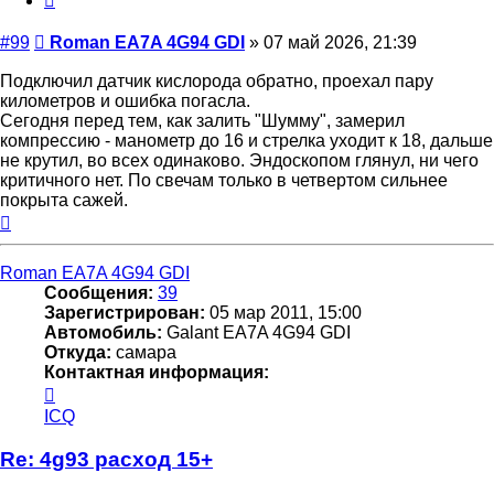
GDI
Сообщение
#99
Roman EA7A 4G94 GDI
»
07 май 2026, 21:39
Подключил датчик кислорода обратно, проехал пару
километров и ошибка погасла.
Сегодня перед тем, как залить "Шумму", замерил
компрессию - манометр до 16 и стрелка уходит к 18, дальше
не крутил, во всех одинаково. Эндоскопом глянул, ни чего
критичного нет. По свечам только в четвертом сильнее
покрыта сажей.
Вернуться
к
началу
Roman EA7A 4G94 GDI
Сообщения:
39
Зарегистрирован:
05 мар 2011, 15:00
Автомобиль:
Galant EA7A 4G94 GDI
Откуда:
самара
Контактная информация:
Контактная
информация
ICQ
пользователя
Roman
Re: 4g93 расход 15+
EA7A
4G94