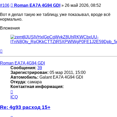
Сообщение
#106
Roman EA7A 4G94 GDI
»
26 май 2026, 08:52
Вот я делал такую же таблицу, уже показывал, вроде всё
нормально.
Вложения
Вернуться
к
началу
Roman EA7A 4G94 GDI
Сообщения:
39
Зарегистрирован:
05 мар 2011, 15:00
Автомобиль:
Galant EA7A 4G94 GDI
Откуда:
самара
Контактная информация:
Контактная
информация
ICQ
пользователя
Roman
Re: 4g93 расход 15+
EA7A
4G94
Цитата