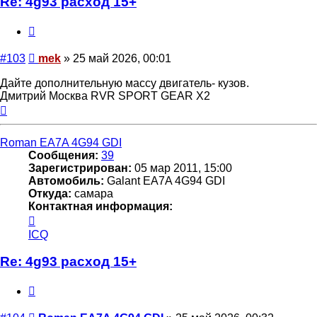
Re: 4g93 расход 15+
Цитата
Сообщение
#103
mek
»
25 май 2026, 00:01
Дайте дополнительную массу двигатель- кузов.
Дмитрий Москва RVR SPORT GEAR X2
Вернуться
к
началу
Roman EA7A 4G94 GDI
Сообщения:
39
Зарегистрирован:
05 мар 2011, 15:00
Автомобиль:
Galant EA7A 4G94 GDI
Откуда:
самара
Контактная информация:
Контактная
информация
ICQ
пользователя
Roman
Re: 4g93 расход 15+
EA7A
4G94
Цитата
GDI
Сообщение