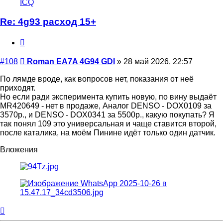
ICQ
пользователя
Roman
Re: 4g93 расход 15+
EA7A
4G94
Цитата
GDI
Сообщение
#108
Roman EA7A 4G94 GDI
»
28 май 2026, 22:57
По лямде вроде, как вопросов нет, показания от неё
приходят.
Но если ради эксперимента купить новую, по вину выдаёт
MR420649 - нет в продаже, Аналог DENSO - DOX0109 за
3570р., и DENSO - DOX0341 за 5500р., какую покупать? Я
так понял 109 это универсальная и чаще ставится второй,
после каталика, на моём Пинине идёт только один датчик.
Вложения
Вернуться
к