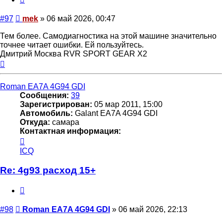
Сообщение
#97
mek
»
06 май 2026, 00:47
Тем более. Самодиагностика на этой машине значительно
точнее читает ошибки. Ей пользуйтесь.
Дмитрий Москва RVR SPORT GEAR X2
Вернуться
к
началу
Roman EA7A 4G94 GDI
Сообщения:
39
Зарегистрирован:
05 мар 2011, 15:00
Автомобиль:
Galant EA7A 4G94 GDI
Откуда:
самара
Контактная информация:
Контактная
информация
ICQ
пользователя
Roman
Re: 4g93 расход 15+
EA7A
4G94
Цитата
GDI
Сообщение
#98
Roman EA7A 4G94 GDI
»
06 май 2026, 22:13