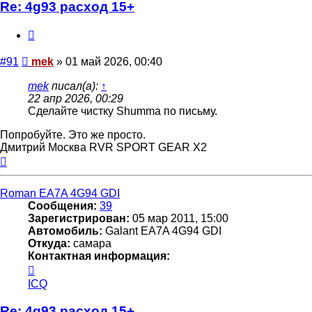
mek
Re: 4g93 расход 15+
Цитата
Сообщение
#91
mek
»
01 май 2026, 00:40
mek
писал(а):
↑
22 апр 2026, 00:29
Сделайте чистку Shumma по письму.
Попробуйте. Это же просто.
Дмитрий Москва RVR SPORT GEAR X2
Вернуться
к
началу
Roman EA7A 4G94 GDI
Сообщения:
39
Зарегистрирован:
05 мар 2011, 15:00
Автомобиль:
Galant EA7A 4G94 GDI
Откуда:
самара
Контактная информация:
Контактная
информация
ICQ
пользователя
Roman
Re: 4g93 расход 15+