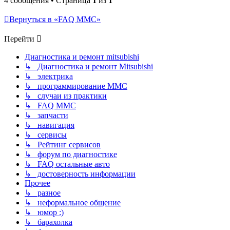
4 сообщения • Страница
1
из
1
Вернуться в «FAQ MMC»
Перейти
Диагностика и ремонт mitsubishi
↳ Диагностика и ремонт Mitsubishi
↳ электрика
↳ программирование MMC
↳ случаи из практики
↳ FAQ MMC
↳ запчасти
↳ навигация
↳ сервисы
↳ Рейтинг сервисов
↳ форум по диагностике
↳ FAQ остальные авто
↳ достоверность информации
Прочее
↳ разное
↳ неформальное общение
↳ юмор :)
↳ барахолка