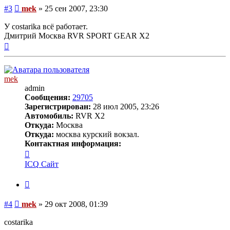
Сообщение
#3
mek
»
25 сен 2007, 23:30
У costarika всё работает.
Дмитрий Москва RVR SPORT GEAR X2
Вернуться
к
началу
mek
admin
Сообщения:
29705
Зарегистрирован:
28 июл 2005, 23:26
Автомобиль:
RVR X2
Откуда:
Москва
Откуда:
москва курский вокзал.
Контактная информация:
Контактная
информация
ICQ
Сайт
пользователя
mek
Цитата
Сообщение
#4
mek
»
29 окт 2008, 01:39
costarika