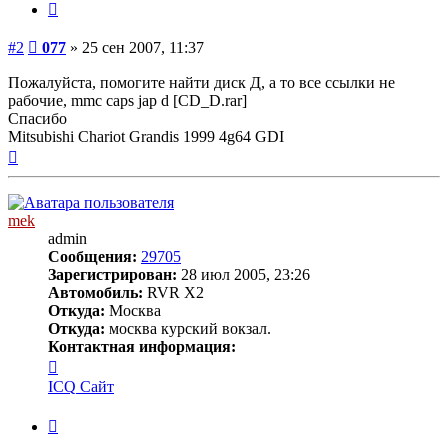
077
Цитата
Сообщение
#2
077
»
25 сен 2007, 11:37
Пожалуйста, помогите найти диск Д, а то все ссылки не
рабочие, mmc caps jap d [CD_D.rar]
Спасибо
Mitsubishi Chariot Grandis 1999 4g64 GDI
Вернуться
к
началу
mek
admin
Сообщения:
29705
Зарегистрирован:
28 июл 2005, 23:26
Автомобиль:
RVR X2
Откуда:
Москва
Откуда:
москва курский вокзал.
Контактная информация:
Контактная
информация
ICQ
Сайт
пользователя
mek
Цитата