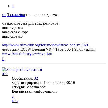
costarika
Цитата
Сообщение
#1
costarika
»
17 янв 2007, 17:41
я выложил caps для всех регионов
mmc caps usa
mmc caps europe
mmc caps jap
http://www.dsm-club.org/forum/showthread.php?t=1160
леворукий EC5W Legnum VR-4 Type-S A/T 98.01 / admin
www.dsm-club.org
www.vr-4.ru
Вернуться
к
началу
077
Сообщения:
32
Зарегистрирован:
10 июн 2006, 00:10
Откуда:
Москва обл
Контактная информация:
Контактная
информация
ICQ
пользователя