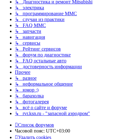
↳ Диагностика и ремонт Mitsubishi
↳ электрика
↳ программирование MMC
↳ случаи из практики
↳ FAQ MMC
↳ запчасти
↳ навигация
↳ сервисы
↳ Рейтинг сервисов
↳ форум по диагностике
↳ FAQ остальные авто
↳ достоверность информации
Прочее
↳ разное
↳ неформальное общение
↳ юмор :)
↳ барахолка
↳ фотогалерея
↳ всё о сайте и форуме
↳ rvr.ksn.ru - "запасной аэродром"
Список форумов
Часовой пояс:
UTC+03:00
Удалить cookies