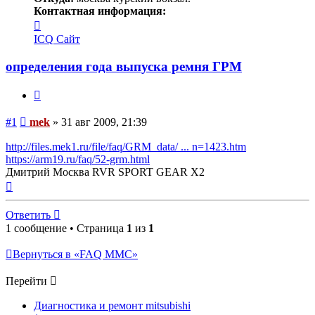
Контактная информация:
Контактная
информация
ICQ
Сайт
пользователя
mek
определения года выпуска ремня ГРМ
Цитата
Сообщение
#1
mek
»
31 авг 2009, 21:39
http://files.mek1.ru/file/faq/GRM_data/ ... n=1423.htm
https://arm19.ru/faq/52-grm.html
Дмитрий Москва RVR SPORT GEAR X2
Вернуться
к
началу
Ответить
1 сообщение • Страница
1
из
1
Вернуться в «FAQ MMC»
Перейти
Диагностика и ремонт mitsubishi