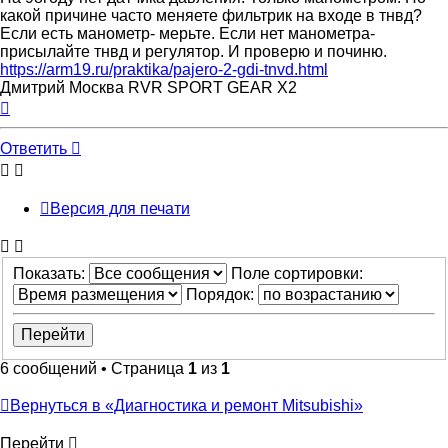
какой причине часто меняете фильтрик на входе в тнвд?
Если есть манометр- мерьте. Если нет манометра-
присылайте тнвд и регулятор. И проверю и починю.
https://arm19.ru/praktika/pajero-2-gdi-tnvd.html
Дмитрий Москва RVR SPORT GEAR X2
Вернуться
к
началу
Ответить
Версия для печати
Показать:
Поле сортировки:
Порядок:
6 сообщений • Страница
1
из
1
Вернуться в «Диагностика и ремонт Mitsubishi»
Перейти