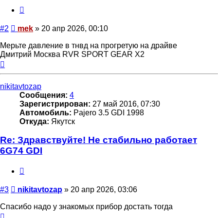
Цитата
Сообщение
#2
mek
»
20 апр 2026, 00:10
Мерьте давление в тнвд на прогретую на драйве
Дмитрий Москва RVR SPORT GEAR X2
Вернуться
к
началу
nikitavtozap
Сообщения:
4
Зарегистрирован:
27 май 2016, 07:30
Автомобиль:
Pajero 3.5 GDI 1998
Откуда:
Якутск
Re: Здравствуйте! Не стабильно работает
6G74 GDI
Цитата
Сообщение
#3
nikitavtozap
»
20 апр 2026, 03:06
Спасибо надо у знакомых прибор достать тогда
Вернуться