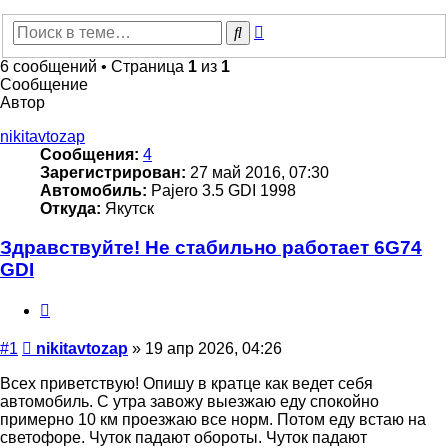
Расширенный
Поиск
поиск
6 сообщений • Страница
1
из
1
Сообщение
Автор
nikitavtozap
Сообщения:
4
Зарегистрирован:
27 май 2016, 07:30
Автомобиль:
Pajero 3.5 GDI 1998
Откуда:
Якутск
Здравствуйте! Не стабильно работает 6G74
GDI
Цитата
Сообщение
#1
nikitavtozap
»
19 апр 2026, 04:26
Всех приветствую! Опишу в кратце как ведет себя
автомобиль. С утра завожу выезжаю еду спокойно
примерно 10 км проезжаю все норм. Потом еду встаю на
светофоре. Чуток падают обороты. Чуток падают