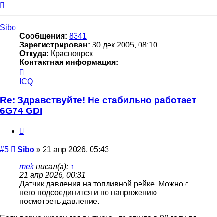
Вернуться
к
началу
Sibo
Сообщения:
8341
Зарегистрирован:
30 дек 2005, 08:10
Откуда:
Красноярск
Контактная информация:
Контактная
информация
ICQ
пользователя
Sibo
Re: Здравствуйте! Не стабильно работает
6G74 GDI
Цитата
Сообщение
#5
Sibo
»
21 апр 2026, 05:43
mek
писал(а):
↑
21 апр 2026, 00:31
Датчик давления на топливной рейке. Можно с
него подсоединится и по напряжению
посмотреть давление.