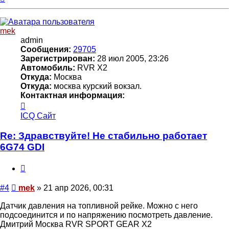
к
началу
mek
admin
Сообщения:
29705
Зарегистрирован:
28 июл 2005, 23:26
Автомобиль:
RVR X2
Откуда:
Москва
Откуда:
москва курский вокзал.
Контактная информация:
Контактная
информация
ICQ
Сайт
пользователя
mek
Re: Здравствуйте! Не стабильно работает
6G74 GDI
Цитата
Сообщение
#4
mek
»
21 апр 2026, 00:31
Датчик давления на топливной рейке. Можно с него
подсоединится и по напряжению посмотреть давление.
Дмитрий Москва RVR SPORT GEAR X2