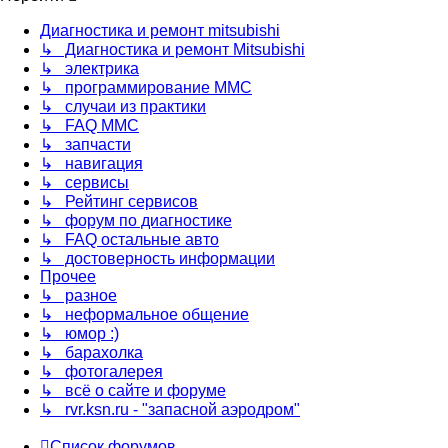
Диагностика и ремонт mitsubishi
↳ Диагностика и ремонт Mitsubishi
↳ электрика
↳ программирование MMC
↳ случаи из практики
↳ FAQ MMC
↳ запчасти
↳ навигация
↳ сервисы
↳ Рейтинг сервисов
↳ форум по диагностике
↳ FAQ остальные авто
↳ достоверность информации
Прочее
↳ разное
↳ неформальное общение
↳ юмор :)
↳ барахолка
↳ фотогалерея
↳ всё о сайте и форуме
↳ rvr.ksn.ru - "запасной аэродром"
Список форумов