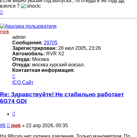
Если верно указан год выпуска , то откуда в 98 году дд
взялся ?
Вернуться
к
началу
mek
admin
Сообщения:
29705
Зарегистрирован:
28 июл 2005, 23:26
Автомобиль:
RVR X2
Откуда:
Москва
Откуда:
москва курский вокзал.
Контактная информация:
Контактная
информация
ICQ
Сайт
пользователя
mek
Re: Здравствуйте! Не стабильно работает
6G74 GDI
Цитата
Сообщение
#6
mek
»
22 апр 2026, 00:35
На 98году нет датчика давления. Только манометром. По