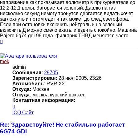
напряжение как показывает вольтметр в прикуривателе до
12,2-12,1 вольт. Загорается зеленый. Давлю на газ
несколько секунд немогу тронутся дергается видать хочет
заглохнуть и потом едет и так может до след светофора.
Если при остановки включить нейтраль и на зеленый
включить Д можно смело ехать. и ездить спокойно. Машина
Pajero 6g74 gdi 98 года. фильтрик ТНВД меняется часто
Вернуться
к
началу
mek
admin
Сообщения:
29705
Зарегистрирован:
28 июл 2005, 23:26
Автомобиль:
RVR X2
Откуда:
Москва
Откуда:
москва курский вокзал.
Контактная информация:
Контактная
информация
ICQ
Сайт
пользователя
mek
Re: Здравствуйте! Не стабильно работает
6G74 GDI