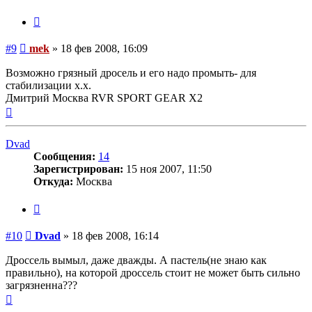
пользователя
mek
Цитата
Сообщение
#9
mek
»
18 фев 2008, 16:09
Возможно грязный дросель и его надо промыть- для
стабилизации х.х.
Дмитрий Москва RVR SPORT GEAR X2
Вернуться
к
началу
Dvad
Сообщения:
14
Зарегистрирован:
15 ноя 2007, 11:50
Откуда:
Москва
Цитата
Сообщение
#10
Dvad
»
18 фев 2008, 16:14
Дроссель вымыл, даже дважды. А пастель(не знаю как
правильно), на которой дроссель стоит не может быть сильно
загрязненна???
Вернуться
к