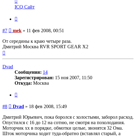
информация
ICQ
Сайт
пользователя
mek
Цитата
Сообщение
#7
mek
»
11 фев 2008, 00:51
От середины к краю четыре раза.
Дмитрий Москва RVR SPORT GEAR X2
Вернуться
к
началу
Dvad
Сообщения:
14
Зарегистрирован:
15 ноя 2007, 11:50
Откуда:
Москва
Цитата
Сообщение
#8
Dvad
»
18 фев 2008, 15:49
Дмитрий Юрьевич, пока боролся с холостыми, заборол расход.
Опустился с 16 до 12 на сотню, не смотря на похолодания.
Моторчик хх в порядке, обмотки целые, звонятся 32 Ома.
Шток моторчика ходит туда-обратно (вставлял старый, а