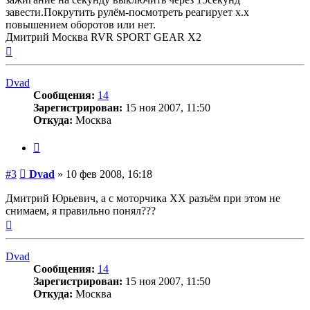
завести.Покрутить рулём-посмотреть реагирует х.х
повышением оборотов или нет.
Дмитрий Москва RVR SPORT GEAR X2
Вернуться
к
началу
Dvad
Сообщения:
14
Зарегистрирован:
15 ноя 2007, 11:50
Откуда:
Москва
Цитата
Сообщение
#3
Dvad
»
10 фев 2008, 16:18
Дмитрий Юрьевич, а с моторчика ХХ разъём при этом не
снимаем, я правильно понял???
Вернуться
к
началу
Dvad
Сообщения:
14
Зарегистрирован:
15 ноя 2007, 11:50
Откуда:
Москва