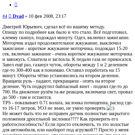
Цитата
Сообщение
#4
Dvad
»
10 фев 2008, 23:17
Дмитрий Юрьевич, сделал всё по вашему методу.
Опишу по подробнее как было и что стало. Всё подготовил,
клемму скинул, подождал минуту. Одел, включил зажигание.
Моторчик издал продолжительное жжужание, выключил
зажигание - короткое жжужание моторчика, подождал 15-20
сек, включаю зажиание - очень короткое жжужание моторчика
и завожусь. Схватила и заглохла. К педали газа не прикосался.
Завел ещё раз, газанул чуток, обороты между 1 и 2 делением
где-то 300-400 как я понимаю. Оставил поработать на 15
минут. Обороты чётко установились на втором делении.
Вращаеш руль - падают, прекращаеш - опять на второе
деление. Чуть подкрутил байпасный винт - поднял где-то до
700. На движение рулём та-же реакция, включаеш свет, провал
до 500 - там и остаются.
TPS - показывает 0.71 вольта, заслонка почищенна, расход где-
то 16-17 литров, УОЗ не знаю, не умею проверять
Не может быть что не исправен датчик полностью закрытого
положения дросельной заслонки???? Как проверить его
работоспособность? Если просто отключить, то это холостые
для автомобиля, или наоборот под агрузкой?? Просто у меня