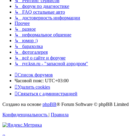
↳ Рейтинг сервисов
↳ форум по диагностике
↳ FAQ остальные авто
↳ достоверность информации
Прочее
↳ разное
↳ неформальное общение
↳ юмор :)
↳ барахолка
↳ фотогалерея
↳ всё о сайте и форуме
↳ rvr.ksn.ru - "запасной аэродром"
Список форумов
Часовой пояс:
UTC+03:00
Удалить cookies
Связаться с администрацией
Создано на основе
phpBB
® Forum Software © phpBB Limited
Конфиденциальность
|
Правила