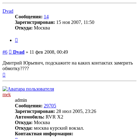
к
началу
Dvad
Сообщения:
14
Зарегистрирован:
15 ноя 2007, 11:50
Откуда:
Москва
Цитата
Сообщение
#6
Dvad
»
11 фев 2008, 00:49
Дмитрий Юрьевич, подскажите на каких контактах замерить
обмотку????
Вернуться
к
началу
mek
admin
Сообщения:
29705
Зарегистрирован:
28 июл 2005, 23:26
Автомобиль:
RVR X2
Откуда:
Москва
Откуда:
москва курский вокзал.
Контактная информация:
Контактная