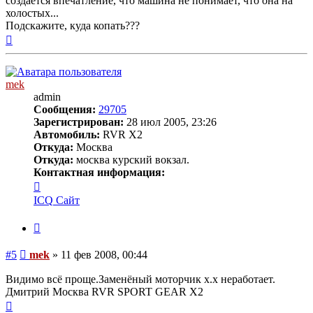
создаётся впечатление, что машина не понимает, что она на
холостых...
Подскажите, куда копать???
Вернуться
к
началу
mek
admin
Сообщения:
29705
Зарегистрирован:
28 июл 2005, 23:26
Автомобиль:
RVR X2
Откуда:
Москва
Откуда:
москва курский вокзал.
Контактная информация:
Контактная
информация
ICQ
Сайт
пользователя
mek
Цитата
Сообщение
#5
mek
»
11 фев 2008, 00:44
Видимо всё проще.Заменёный моторчик х.х неработает.
Дмитрий Москва RVR SPORT GEAR X2
Вернуться