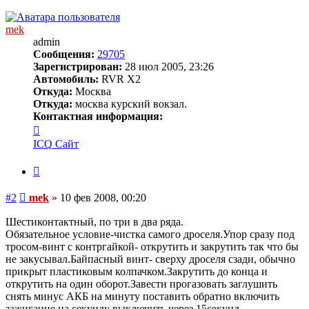
началу
mek
admin
Сообщения:
29705
Зарегистрирован:
28 июл 2005, 23:26
Автомобиль:
RVR X2
Откуда:
Москва
Откуда:
москва курский вокзал.
Контактная информация:
Контактная
информация
ICQ
Сайт
пользователя
mek
Цитата
Сообщение
#2
mek
»
10 фев 2008, 00:20
Шестиконтактный, по три в два ряда.
Обязательное условие-чистка самого дроселя.Упор сразу под
тросом-винт с контргайкой- открутить и закрутить так что бы
не закусывал.Байпасный винт- сверху дроселя сзади, обычно
прикрыт пластиковым колпачком.Закрутить до конца и
открутить на один оборот.Завести прогазовать заглушить
снять минус АКБ на минуту поставить обратно включить
зажигание на секунду выключить через 15секунд