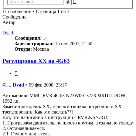
Расширенный
Поиск
поиск
11 сообщений • Страница
1
из
1
Сообщение
Автор
Dvad
Сообщения:
14
Зарегистрирован:
15 ноя 2007, 11:50
Откуда:
Москва
Регулировка ХХ на 4G63
Цитата
Сообщение
#1
Dvad
»
09 фев 2008, 23:17
Автомобиль ММС RVR 4G63 N23W0013723 МКПП DOHC
1992 г.в.
Заменил моторчик ХХ, теперь возникла потребность ХХ
трегулировать. Как это сделать???
Вот, что написанно в инструкции с RVR.KSN.RU:
1. Прогреваем двигатель, не просто крутим, а ездим по городу.
2. Останавливаемся.
2.1. Глушим двигатель.