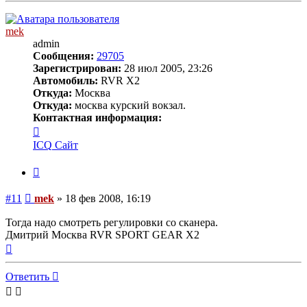
началу
mek
admin
Сообщения:
29705
Зарегистрирован:
28 июл 2005, 23:26
Автомобиль:
RVR X2
Откуда:
Москва
Откуда:
москва курский вокзал.
Контактная информация:
Контактная
информация
ICQ
Сайт
пользователя
mek
Цитата
Сообщение
#11
mek
»
18 фев 2008, 16:19
Тогда надо смотреть регулировки со сканера.
Дмитрий Москва RVR SPORT GEAR X2
Вернуться
к
началу
Ответить