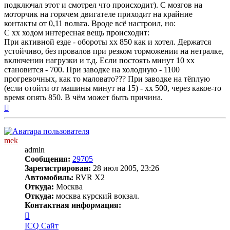
подключал этот и смотрел что происходит). С мозгов на
моторчик на горячем двигателе приходит на крайние
контакты от 0,11 вольта. Вроде всё настроил, но:
С хх ходом интересная вещь происходит:
При активной езде - обороты хх 850 как и хотел. Держатся
устойчиво, без провалов при резком торможении на нетралке,
включении нагрузки и т.д. Если постоять минут 10 хх
становится - 700. При заводке на холодную - 1100
прогревочных, как то маловато??? При заводке на тёплую
(если отойти от машины минут на 15) - хх 500, через какое-то
время опять 850. В чём может быть причина.
Вернуться
к
началу
mek
admin
Сообщения:
29705
Зарегистрирован:
28 июл 2005, 23:26
Автомобиль:
RVR X2
Откуда:
Москва
Откуда:
москва курский вокзал.
Контактная информация:
Контактная
информация
ICQ
Сайт