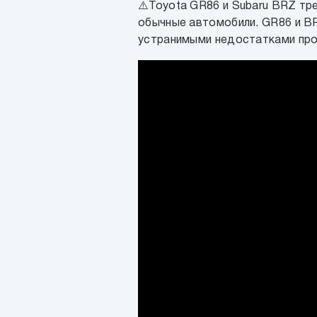
⚠️Toyota GR86 и Subaru BRZ тр
обычные автомобили. GR86 и B
устранимыми недостатками пр