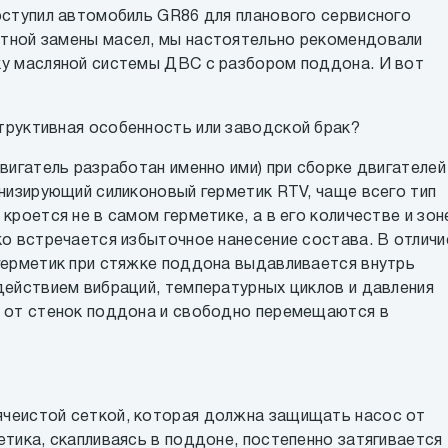
оступил автомобиль GR86 для планового сервисного
тной замены масел, мы настоятельно рекомендовали
ку масляной системы ДВС с разбором поддона. И вот
труктивная особенность или заводской брак?
вигатель разработан именно ими) при сборке двигателей
анизирующий силиконовый герметик RTV, чаще всего тип
кроется не в самом герметике, а в его количестве и зон
ко встречается избыточное нанесение состава. В отличи
герметик при стяжке поддона выдавливается внутрь
действием вибраций, температурных циклов и давления
я от стенок поддона и свободно перемещаются в
чеистой сеткой, которая должна защищать насос от
етика, скапливаясь в поддоне, постепенно затягивается