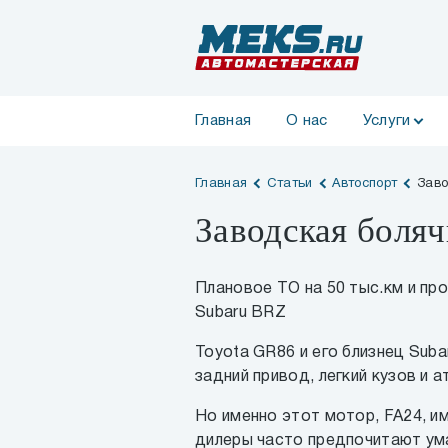
Главная
О нас
Услуги
Главная
Статьи
Автоспорт
Заво
Заводская боляч
Плановое ТО на 50 тыс.км и про
Subaru BRZ
Toyota GR86 и его близнец Sub
задний привод, легкий кузов и
Но именно этот мотор, FA24, и
дилеры часто предпочитают ума