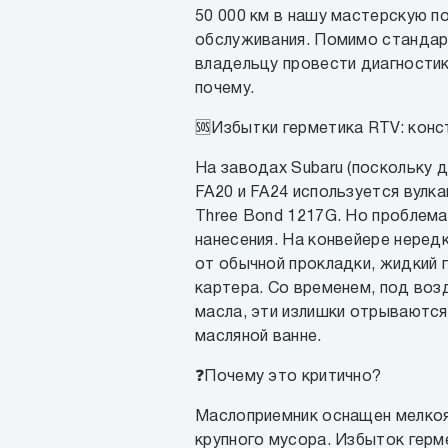
50 000 км в нашу мастерскую п
обслуживания. Помимо стандар
владельцу провести диагности
почему.
🆘Избытки герметика RTV: конс
На заводах Subaru (поскольку д
FA20 и FA24 используется вулк
Three Bond 1217G. Но проблема 
нанесения. На конвейере неред
от обычной прокладки, жидкий 
картера. Со временем, под воз
масла, эти излишки отрываютс
масляной ванне.
❓Почему это критично?
Маслоприемник оснащен мелкоя
крупного мусора. Избыток герм